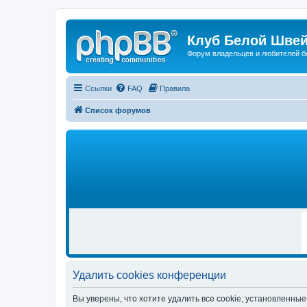
Клуб Белой Швей
Форум владельцев и любителей б
Ссылки
FAQ
Правила
Список форумов
Р
Е
К
Л
А
М
А
Удалить cookies конференции
Вы уверены, что хотите удалить все cookie, установленн