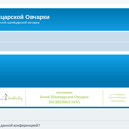
царской Овчарки
елой швейцарской овчарки
ые данной конференцией?