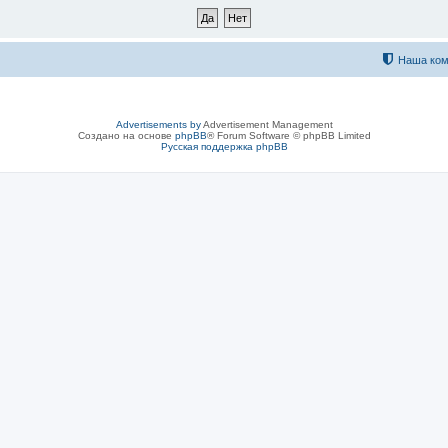
Наша ком
Advertisements by
Advertisement Management
Создано на основе
phpBB
® Forum Software © phpBB Limited
Русская поддержка phpBB