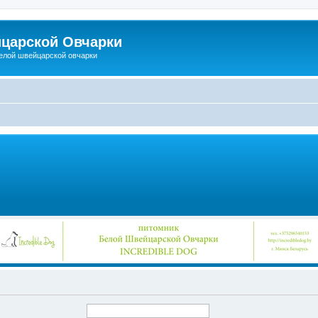
царской Овчарки
елой швейцарской овчарки