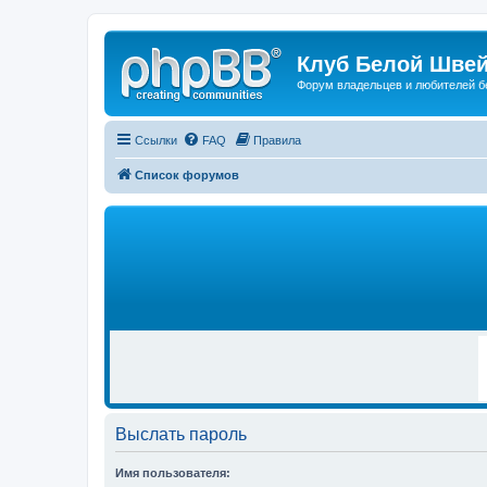
Клуб Белой Швей
Форум владельцев и любителей б
Ссылки
FAQ
Правила
Список форумов
Р
Е
К
Л
А
М
А
Выслать пароль
Имя пользователя: