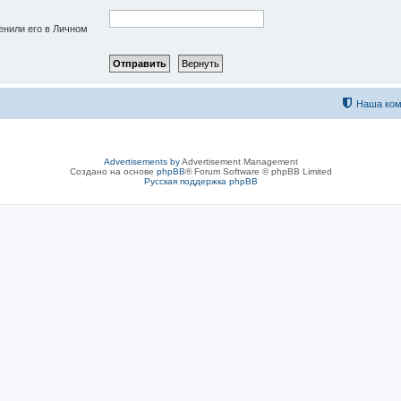
енили его в Личном
Наша ком
Advertisements by
Advertisement Management
Создано на основе
phpBB
® Forum Software © phpBB Limited
Русская поддержка phpBB