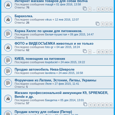
Интернет магазин товаров для собак Волча
Последнее сообщение
maugli
«
01 фев 2016, 13:58
Ответы:
76
1
5
6
7
8
…
Барахолка.
Последнее сообщение
vikus
«
12 янв 2016, 12:07
Ответы:
26
1
2
3
Корма Хиллс по ценам для питомников.
Последнее сообщение
Белая-пушистая
«
09 дек 2015, 14:47
Ответы:
5
ФОТО и ВИДЕОСЪЕМКА животных и не только
Последнее сообщение
foto-gr
«
04 авг 2015, 18:24
Ответы:
62
1
4
5
6
7
…
КИЕВ, помощник на питомник
Последнее сообщение
loupduciel
«
24 июн 2015, 19:22
Продаю автомобиль Нива-Шевроле
Последнее сообщение
lavelena
«
24 июн 2015, 16:58
Форумчане из Латвии, Эстонии, Литвы, Украины
Последнее сообщение
Ляля
«
27 фев 2015, 11:41
Ответы:
5
Магазин профессиональной аммуниции К9, SPRENGER,
Bende и др.
Последнее сообщение
Бандитка
«
05 дек 2014, 13:01
Ответы:
57
1
2
3
4
5
6
Продам клетку для собаки (Питер)