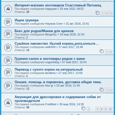
Интернет-магазин зоотоваров Счастливый Питомец
Последнее сообщение
happypet
«
25 янв 2022, 09:52
Ответы:
28
1
2
3
Ищем грумера
Последнее сообщение
Наумов Олег
«
31 авг 2018, 23:41
Бокс для родов/Манеж для щенков
Последнее сообщение
Bergerbs
«
18 мар 2018, 22:43
Ответы:
2
Сушёное лакомство :бычий корень,рога,копыта ..
Последнее сообщение
welk504
«
17 июл 2017, 10:46
Ответы:
19
1
2
Груминг-салон и зоотовары рядом с вами
Последнее сообщение
vogue4dog
«
07 май 2017, 10:54
Перевод с сухого корма на натуральный
Последнее сообщение
lavelena
«
27 апр 2017, 13:59
Ответы:
2
Оказия, помощь в перевозке, доставка общая тема.
Последнее сообщение
foto-gr
«
03 авг 2016, 21:45
Ответы:
12
1
2
Амуниция для дрессировки и содержания собак от
производителя
Последнее сообщение
FreiWind
«
30 мар 2016, 14:38
Ответы:
98
1
7
8
9
10
…