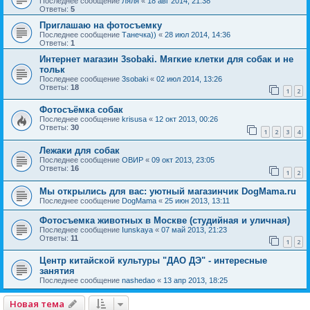
Последнее сообщение
Ляля
«
18 авг 2014, 21:38
Ответы:
5
Приглашаю на фотосъемку
Последнее сообщение
Танечка))
«
28 июл 2014, 14:36
Ответы:
1
Интернет магазин 3sobaki. Мягкие клетки для собак и не
тольк
Последнее сообщение
3sobaki
«
02 июл 2014, 13:26
Ответы:
18
1
2
Фотосъёмка собак
Последнее сообщение
krisusa
«
12 окт 2013, 00:26
Ответы:
30
1
2
3
4
Лежаки для собак
Последнее сообщение
ОВИР
«
09 окт 2013, 23:05
Ответы:
16
1
2
Мы открылись для вас: уютный магазинчик DogMama.ru
Последнее сообщение
DogMama
«
25 июн 2013, 13:11
Фотосъемка животных в Москве (студийная и уличная)
Последнее сообщение
Iunskaya
«
07 май 2013, 21:23
Ответы:
11
1
2
Центр китайской культуры "ДАО ДЭ" - интересные
занятия
Последнее сообщение
nashedao
«
13 апр 2013, 18:25
Новая тема