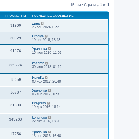
15 тем • Страница
1
из
1
ПРОСМОТРЫ
ПОСЛЕДНЕЕ СООБЩЕНИЕ
Дина
31960
25 сен 2024, 02:21
Uraniya
30929
19 авг 2018, 18:43
Уралочка
91176
15 июл 2018, 12:31
kashmir
229774
30 июн 2018, 01:10
ИринКа
15259
03 ноя 2017, 20:49
Уралочка
16787
05 янв 2017, 16:31
Bergerbs
31503
19 дек 2016, 18:14
konondog
343263
22 окт 2016, 18:20
Уралочка
17756
13 апр 2016, 16:40