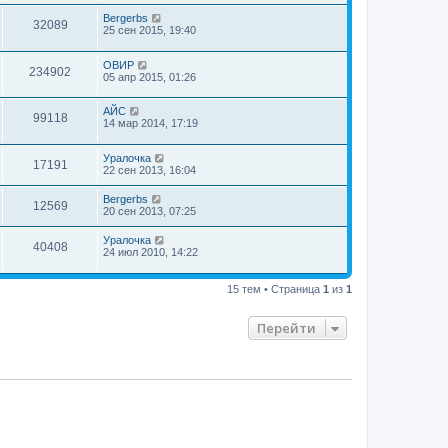
Bergerbs
32089
25 сен 2015, 19:40
ОВИР
234902
05 апр 2015, 01:26
АЙС
99118
14 мар 2014, 17:19
Уралочка
17191
22 сен 2013, 16:04
Bergerbs
12569
20 сен 2013, 07:25
Уралочка
40408
24 июл 2010, 14:22
15 тем • Страница
1
из
1
Перейти