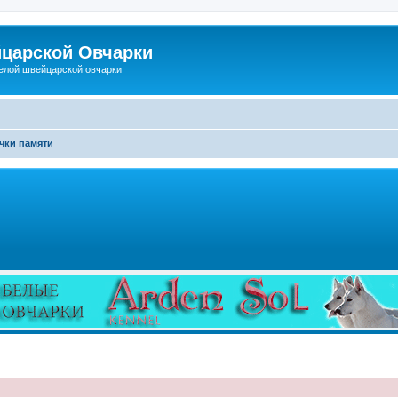
царской Овчарки
елой швейцарской овчарки
чки памяти