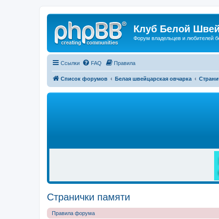
Клуб Белой Швей
Форум владельцев и любителей б
Ссылки
FAQ
Правила
Список форумов
Белая швейцарская овчарка
Страни
Р
Е
К
Л
А
М
А
Странички памяти
Правила форума