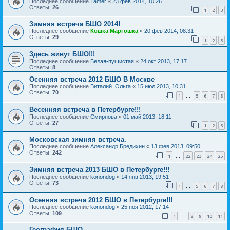
Последнее сообщение
Tamer
«
23 фев 2014, 10:26
Ответы:
26
1
2
3
Зимняя встреча БШО 2014!
Последнее сообщение
Кошка Маргошка
«
20 фев 2014, 08:31
Ответы:
29
1
2
3
Здесь живут БШО!!!
Последнее сообщение
Белая-пушистая
«
24 окт 2013, 17:17
Ответы:
8
Осенняя встреча 2012 БШО В Москве
Последнее сообщение
Виталий_Ольга
«
15 июл 2013, 10:31
Ответы:
70
1
5
6
7
8
…
Весенняя встреча в Петербурге!!!
Последнее сообщение
Смирнова
«
01 май 2013, 18:11
Ответы:
27
1
2
3
Московская зимняя встреча.
Последнее сообщение
Александр Бредихин
«
13 фев 2013, 09:50
Ответы:
242
1
22
23
24
25
…
Зимняя встреча 2013 БШО в Петербурге!!!
Последнее сообщение
konondog
«
14 янв 2013, 19:51
Ответы:
73
1
5
6
7
8
…
Осенняя встреча 2012 БШО в Петербурге!!!
Последнее сообщение
konondog
«
25 ноя 2012, 17:14
Ответы:
109
1
8
9
10
11
…
География БШО