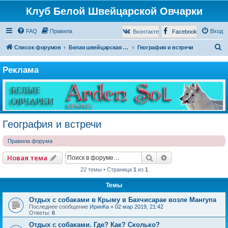
Клуб Белой Швейцарской Овчарки
FAQ
Правила
Вход
Вконтакте
Facebook
П
Список форумов
Белая швейцарская овчарка
География и встречи
о
Реклама
и
с
к
География и встречи
Правила форума
Поиск
Расширенный по
Новая тема
22 темы • Страница
1
из
1
Темы
Отдых с собаками в Крыму в Бахчисарае возле Мангупа
Последнее сообщение
ИринКа
«
02 мар 2019, 21:42
Ответы:
6
Отдых с собаками. Где? Как? Сколько?