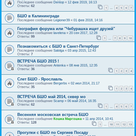
Последнее сообщение
Dentop
«
12 фев 2019, 16:13
Ответы:
62
1
4
5
6
7
…
БШО в Калининграде
Последнее сообщение
Legioner39
«
01 фев 2018, 14:16
География форума или "Чебурашка ищет друзей"
Последнее сообщение
lavelena
«
20 сен 2017, 12:28
Ответы:
99
1
7
8
9
10
…
Познакомиться с БШО в Санкт-Петербург
Последнее сообщение
Salolga
«
03 апр 2015, 12:43
Ответы:
7
ВСТРЕЧА БШО 2015 !
Последнее сообщение
Antenka
«
08 янв 2015, 12:35
Ответы:
36
1
2
3
4
Слет БШО - Ярославль
Последнее сообщение
Bergerbs
«
02 июл 2014, 21:17
Ответы:
35
1
2
3
4
ВСТРЕЧА БШО май 2014, север мо
Последнее сообщение
Scamp
«
06 май 2014, 16:35
Ответы:
62
1
4
5
6
7
…
Весенняя московская встреча БШО
Последнее сообщение
Кошка Маргошка
«
11 апр 2014, 10:41
Ответы:
128
1
10
11
12
13
…
Прогулки с БШО по Сергиев Посаду