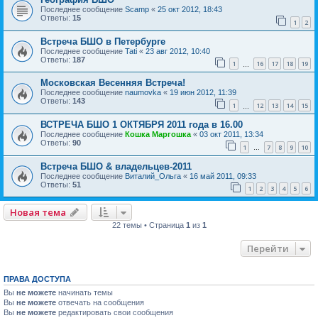
Последнее сообщение
Scamp
«
25 окт 2012, 18:43
Ответы:
15
1
2
Встреча БШО в Петербурге
Последнее сообщение
Tati
«
23 авг 2012, 10:40
Ответы:
187
1
16
17
18
19
…
Московская Весенняя Встреча!
Последнее сообщение
naumovka
«
19 июн 2012, 11:39
Ответы:
143
1
12
13
14
15
…
ВСТРЕЧА БШО 1 ОКТЯБРЯ 2011 года в 16.00
Последнее сообщение
Кошка Маргошка
«
03 окт 2011, 13:34
Ответы:
90
1
7
8
9
10
…
Встреча БШО & владельцев-2011
Последнее сообщение
Виталий_Ольга
«
16 май 2011, 09:33
Ответы:
51
1
2
3
4
5
6
Новая тема
22 темы • Страница
1
из
1
Перейти
ПРАВА ДОСТУПА
Вы
не можете
начинать темы
Вы
не можете
отвечать на сообщения
Вы
не можете
редактировать свои сообщения