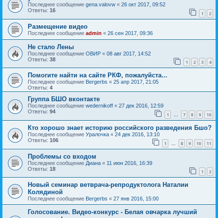
Последнее сообщение
gena.valovw
«
26 окт 2017, 09:52
Ответы:
16
1
2
Размещение видео
Последнее сообщение
admin
«
26 сен 2017, 09:36
Не стало Лены
Последнее сообщение
ОВИР
«
08 авг 2017, 14:52
Ответы:
38
1
2
3
4
Помогите найти на сайте РКФ, пожалуйста...
Последнее сообщение
Bergerbs
«
25 апр 2017, 21:05
Ответы:
4
Группа БШО вконтакте
Последнее сообщение
wedernikoff
«
27 дек 2016, 12:59
Ответы:
94
1
7
8
9
10
…
Кто хорошо знает историю российского разведения Бшо?
Последнее сообщение
Уралочка
«
24 дек 2016, 13:10
Ответы:
106
1
8
9
10
11
…
Проблемы со входом
Последнее сообщение
Диана
«
11 июн 2016, 16:39
Ответы:
18
1
2
Новый семинар ветврача-репродуктолога Наталии
Колядиной
Последнее сообщение
Bergerbs
«
27 янв 2016, 15:00
Голосование. Видео-конкурс - Белая овчарка лучший