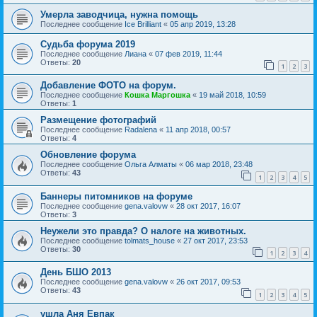
Умерла заводчица, нужна помощь
Последнее сообщение
Ice Brilliant
«
05 апр 2019, 13:28
Судьба форума 2019
Последнее сообщение
Лиана
«
07 фев 2019, 11:44
Ответы:
20
1
2
3
Добавление ФОТО на форум.
Последнее сообщение
Кошка Маргошка
«
19 май 2018, 10:59
Ответы:
1
Размещение фотографий
Последнее сообщение
Radalena
«
11 апр 2018, 00:57
Ответы:
4
Обновление форума
Последнее сообщение
Ольга Алматы
«
06 мар 2018, 23:48
Ответы:
43
1
2
3
4
5
Баннеры питомников на форуме
Последнее сообщение
gena.valovw
«
28 окт 2017, 16:07
Ответы:
3
Неужели это правда? О налоге на животных.
Последнее сообщение
tolmats_house
«
27 окт 2017, 23:53
Ответы:
30
1
2
3
4
День БШО 2013
Последнее сообщение
gena.valovw
«
26 окт 2017, 09:53
Ответы:
43
1
2
3
4
5
ушла Аня Евпак