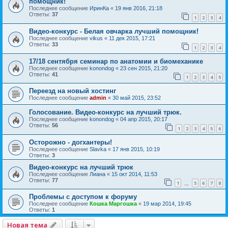
помощник!
Последнее сообщение
ИринКа
«
19 янв 2016, 21:18
Ответы:
37
1
2
3
4
Видео-конкурс - Белая овчарка лучший помощник!
Последнее сообщение
vikus
«
11 дек 2015, 17:21
Ответы:
33
1
2
3
4
17/18 сентября семинар по анатомии и биомеханике
Последнее сообщение
konondog
«
23 сен 2015, 21:20
Ответы:
41
1
2
3
4
5
Переезд на новый хостинг
Последнее сообщение
admin
«
30 май 2015, 23:52
Голосование. Видео-конкурс на лучший трюк.
Последнее сообщение
konondog
«
04 апр 2015, 20:17
Ответы:
56
1
2
3
4
5
6
Осторожно - догхантеры!
Последнее сообщение
Slavka
«
17 янв 2015, 10:19
Ответы:
3
Видео-конкурс на лучший трюк
Последнее сообщение
Лиана
«
15 окт 2014, 11:53
Ответы:
77
1
5
6
7
8
…
Проблемы с доступом к форуму
Последнее сообщение
Кошка Маргошка
«
19 мар 2014, 19:45
Ответы:
1
Новая тема