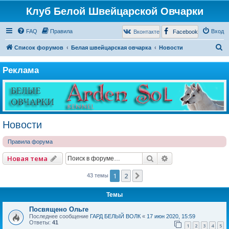
Клуб Белой Швейцарской Овчарки
FAQ
Правила
Вход
Вконтакте
Facebook
П
Список форумов
Белая швейцарская овчарка
Новости
о
Реклама
и
с
к
Новости
Правила форума
Поиск
Расширенный по
Новая тема
1
2
След.
43 темы
Темы
Посвящено Ольге
Последнее сообщение
ГАРД БЕЛЫЙ ВОЛК
«
17 июн 2020, 15:59
Ответы:
41
1
2
3
4
5