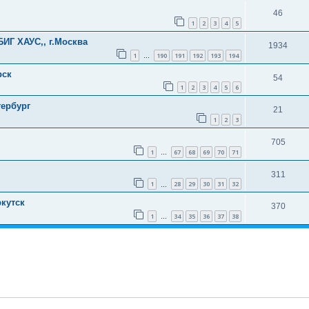
46
1
2
3
4
5
ИГ ХАУС,, г.Москва
1934
1
190
191
192
193
194
…
рск
54
1
2
3
4
5
6
ербург
21
1
2
3
705
1
67
68
69
70
71
…
311
1
28
29
30
31
32
…
ркутск
370
1
34
35
36
37
38
…