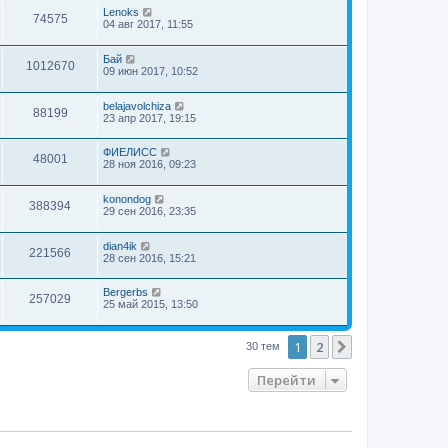
Lenoks
74575
04 авг 2017, 11:55
Бай
1012670
09 июн 2017, 10:52
belajavolchiza
88199
23 апр 2017, 19:15
ФИЕЛИСС
48001
28 ноя 2016, 09:23
konondog
388394
29 сен 2016, 23:35
dian4ik
221566
28 сен 2016, 15:21
Bergerbs
257029
25 май 2015, 13:50
1
2
След.
30 тем
Перейти