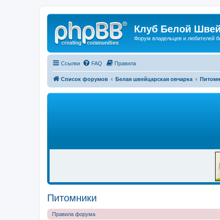
Клуб Белой Швей
Форум владельцев и любителей б
Ссылки
FAQ
Правила
Список форумов
Белая швейцарская овчарка
Питом
Р
Е
К
Л
А
М
А
Питомники
Правила форума