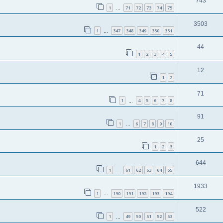
743
1
71
72
73
74
75
…
3503
1
347
348
349
350
351
…
44
1
2
3
4
5
12
1
2
71
1
4
5
6
7
8
…
91
1
6
7
8
9
10
…
25
1
2
3
644
1
61
62
63
64
65
…
1933
1
190
191
192
193
194
…
522
1
49
50
51
52
53
…