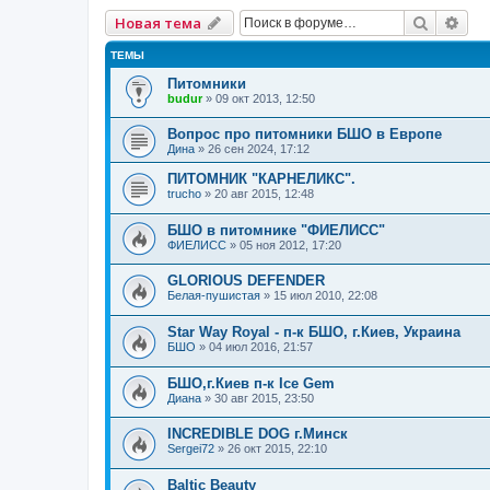
Поиск
Рас
Новая тема
ТЕМЫ
Питомники
budur
» 09 окт 2013, 12:50
Вопрос про питомники БШО в Европе
Дина
» 26 сен 2024, 17:12
ПИТОМНИК "КАРНЕЛИКС".
trucho
» 20 авг 2015, 12:48
БШО в питомнике "ФИЕЛИСС"
ФИЕЛИСС
» 05 ноя 2012, 17:20
GLORIOUS DEFENDER
Белая-пушистая
» 15 июл 2010, 22:08
Star Way Royal - п-к БШО, г.Киев, Украина
БШО
» 04 июл 2016, 21:57
БШО,г.Киев п-к Ice Gem
Диана
» 30 авг 2015, 23:50
INCREDIBLE DOG г.Минск
Sergei72
» 26 окт 2015, 22:10
Baltic Beauty