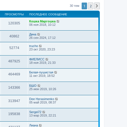
1
2
След.
30 тем
ПРОСМОТРЫ
ПОСЛЕДНЕЕ СООБЩЕНИЕ
Кошка Маргошка
120305
06 ноя 2018, 10:12
Дина
40862
26 сен 2024, 17:12
trucho
52774
23 окт 2020, 23:23
ФИЕЛИСС
487925
18 ноя 2019, 21:33
Белая-пушистая
464469
11 окт 2019, 18:52
БШО
143366
25 июн 2019, 10:26
Dee Herasimenko
313947
05 май 2019, 08:37
Sergei72
195838
13 мар 2019, 22:21
Лиана