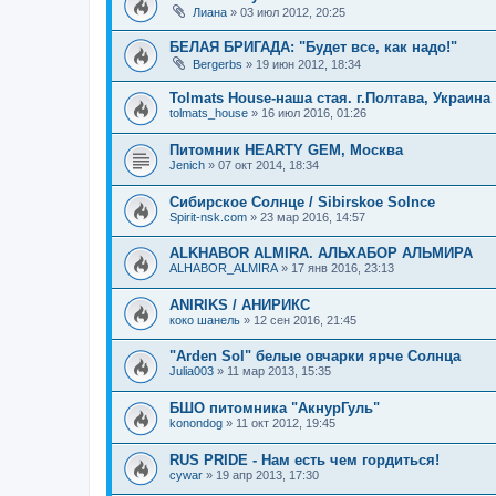
Лиана
» 03 июл 2012, 20:25
БЕЛАЯ БРИГАДА: "Будет все, как надо!"
Bergerbs
» 19 июн 2012, 18:34
Tolmats House-наша стая. г.Полтава, Украина
tolmats_house
» 16 июл 2016, 01:26
Питомник HEARTY GEM, Москва
Jenich
» 07 окт 2014, 18:34
Сибирское Солнце / Sibirskoe Solnce
Spirit-nsk.com
» 23 мар 2016, 14:57
ALKHABOR ALMIRA. АЛЬХАБОР АЛЬМИРА
ALHABOR_ALMIRA
» 17 янв 2016, 23:13
ANIRIKS / АНИРИКС
коко шанель
» 12 сен 2016, 21:45
"Arden Sol" белые овчарки ярче Солнца
Julia003
» 11 мар 2013, 15:35
БШО питомника "АкнурГуль"
konondog
» 11 окт 2012, 19:45
RUS PRIDE - Нам есть чем гордиться!
cywar
» 19 апр 2013, 17:30