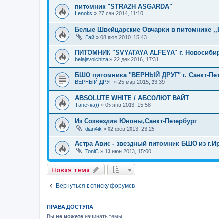
питомник "STRAZH ASGARDA"
Lenoks
» 27 сен 2014, 11:10
Белые Швейцарские Овчарки в питомнике ,,Б
Бай
» 08 июл 2010, 15:43
ПИТОМНИК "SVYATAYA ALFEYA" г. Новосиби
belajavolchiza
» 22 дек 2016, 17:31
БШО питомника "ВЕРНЫЙ ДРУГ" г. Санкт-Пет
ВЕРНЫЙ ДРУГ
» 25 мар 2015, 23:39
ABSOLUTE WHITE / АБСОЛЮТ ВАЙТ
Танечка))
» 05 янв 2013, 15:58
Из Созвездия Юноны,Санкт-Петербург
dian4ik
» 02 фев 2013, 23:25
Астра Авис - звездный питомник БШО из г.И
ToniC
» 13 июн 2013, 15:00
Новая тема
Вернуться к списку форумов
ПРАВА ДОСТУПА
Вы
не можете
начинать темы