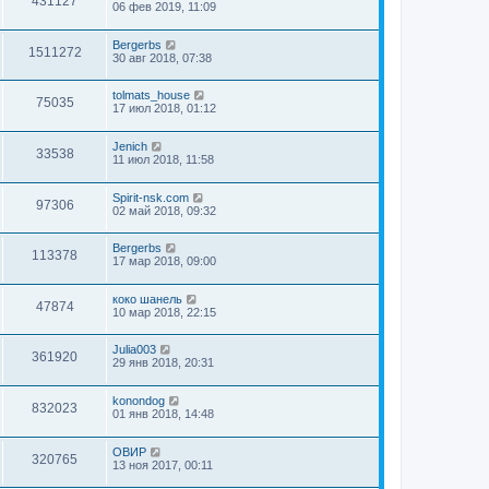
431127
06 фев 2019, 11:09
Bergerbs
1511272
30 авг 2018, 07:38
tolmats_house
75035
17 июл 2018, 01:12
Jenich
33538
11 июл 2018, 11:58
Spirit-nsk.com
97306
02 май 2018, 09:32
Bergerbs
113378
17 мар 2018, 09:00
коко шанель
47874
10 мар 2018, 22:15
Julia003
361920
29 янв 2018, 20:31
konondog
832023
01 янв 2018, 14:48
ОВИР
320765
13 ноя 2017, 00:11