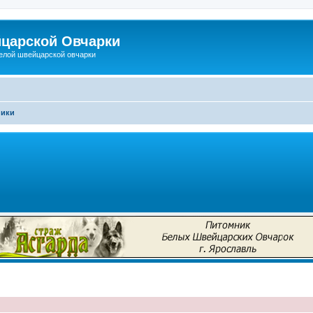
царской Овчарки
елой швейцарской овчарки
ники