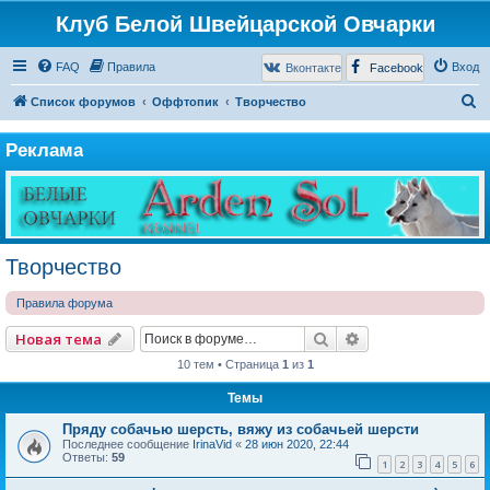
Клуб Белой Швейцарской Овчарки
FAQ
Правила
Вход
Вконтакте
Facebook
П
Список форумов
Оффтопик
Творчество
о
Реклама
и
с
к
Творчество
Правила форума
Поиск
Расширенный по
Новая тема
10 тем • Страница
1
из
1
Темы
Пряду собачью шерсть, вяжу из собачьей шерсти
Последнее сообщение
IrinaVid
«
28 июн 2020, 22:44
Ответы:
59
1
2
3
4
5
6