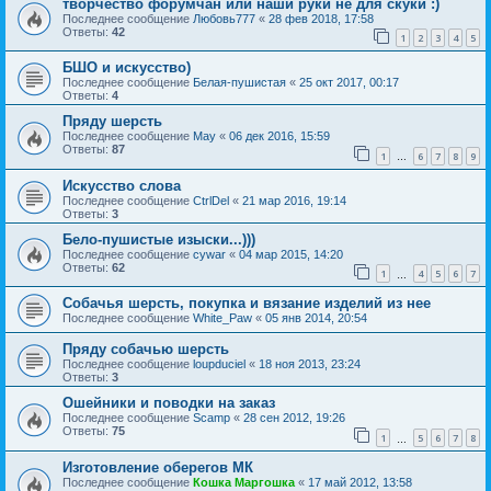
творчество форумчан или наши руки не для скуки :)
Последнее сообщение
Любовь777
«
28 фев 2018, 17:58
Ответы:
42
1
2
3
4
5
БШО и искусство)
Последнее сообщение
Белая-пушистая
«
25 окт 2017, 00:17
Ответы:
4
Пряду шерсть
Последнее сообщение
May
«
06 дек 2016, 15:59
Ответы:
87
1
6
7
8
9
…
Искусство слова
Последнее сообщение
CtrlDel
«
21 мар 2016, 19:14
Ответы:
3
Бело-пушистые изыски...)))
Последнее сообщение
cywar
«
04 мар 2015, 14:20
Ответы:
62
1
4
5
6
7
…
Собачья шерсть, покупка и вязание изделий из нее
Последнее сообщение
White_Paw
«
05 янв 2014, 20:54
Пряду собачью шерсть
Последнее сообщение
loupduciel
«
18 ноя 2013, 23:24
Ответы:
3
Ошейники и поводки на заказ
Последнее сообщение
Scamp
«
28 сен 2012, 19:26
Ответы:
75
1
5
6
7
8
…
Изготовление оберегов МК
Последнее сообщение
Кошка Маргошка
«
17 май 2012, 13:58