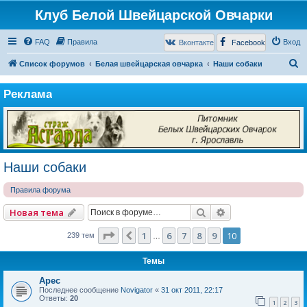
Клуб Белой Швейцарской Овчарки
FAQ
Правила
Вход
Вконтакте
Facebook
П
Список форумов
Белая швейцарская овчарка
Наши собаки
о
Реклама
и
с
к
Наши собаки
Правила форума
Поиск
Расширенный по
Новая тема
Страница
10
из
10
1
6
7
8
9
10
Пред.
239 тем
…
Темы
Арес
Последнее сообщение
Novigator
«
31 окт 2011, 22:17
Ответы:
20
1
2
3