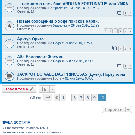
... немного о нас - бшо ARDUINA FORTUNATUS или УМКА !
Последнее сообщение
Уралочка
«
31 окт 2010, 22:15
Ответы:
14
1
2
Новые сообщения о ходе поисков Карпи.
Последнее сообщение
Уралочка
«
26 сен 2010, 12:29
Ответы:
50
1
2
3
4
5
6
Арктур Ориго
Последнее сообщение
Dogs
«
29 авг 2010, 11:50
Ответы:
23
1
2
3
Айс Бриллиант Жасмин
Последнее сообщение
Dogs
«
26 июл 2010, 09:17
Ответы:
11
1
2
JACKPOT DO VALE DAS PRINCESAS (Джек), Португалия
Последнее сообщение
Гость
«
01 янв 1970, 03:00
Новая тема
Страница
10
из
10
1
6
7
8
9
10
Пред.
239 тем
…
Перейти
ПРАВА ДОСТУПА
Вы
не можете
начинать темы
Вы
не можете
отвечать на сообщения