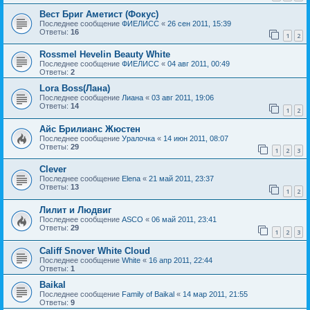
Вест Бриг Аметист (Фокус)
Последнее сообщение
ФИЕЛИСС
«
26 сен 2011, 15:39
Ответы:
16
1
2
Rossmel Hevelin Beauty White
Последнее сообщение
ФИЕЛИСС
«
04 авг 2011, 00:49
Ответы:
2
Lora Boss(Лана)
Последнее сообщение
Лиана
«
03 авг 2011, 19:06
Ответы:
14
1
2
Айс Брилианс Жюстен
Последнее сообщение
Уралочка
«
14 июн 2011, 08:07
Ответы:
29
1
2
3
Clever
Последнее сообщение
Elena
«
21 май 2011, 23:37
Ответы:
13
1
2
Лилит и Людвиг
Последнее сообщение
ASCO
«
06 май 2011, 23:41
Ответы:
29
1
2
3
Califf Snover White Cloud
Последнее сообщение
White
«
16 апр 2011, 22:44
Ответы:
1
Baikal
Последнее сообщение
Family of Baikal
«
14 мар 2011, 21:55
Ответы:
9