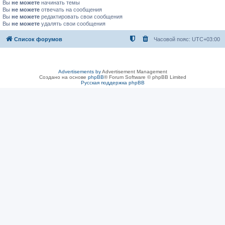
Вы
не можете
начинать темы
Вы
не можете
отвечать на сообщения
Вы
не можете
редактировать свои сообщения
Вы
не можете
удалять свои сообщения
Список форумов
Часовой пояс:
UTC+03:00
Advertisements by
Advertisement Management
Создано на основе
phpBB
® Forum Software © phpBB Limited
Русская поддержка phpBB