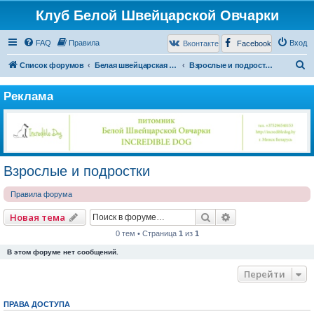
Клуб Белой Швейцарской Овчарки
FAQ
Правила
Вход
Вконтакте
Facebook
П
Список форумов
Белая швейцарская овчарка
Взрослые и подростки
о
Реклама
и
с
к
Взрослые и подростки
Правила форума
Поиск
Расширенный по
Новая тема
0 тем • Страница
1
из
1
В этом форуме нет сообщений.
Перейти
ПРАВА ДОСТУПА