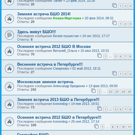
Последнее сообщение
Tamer
«
23 фев 2014, 10:26
Ответы:
26
1
2
3
Зимняя встреча БШО 2014!
Последнее сообщение
Кошка Маргошка
«
20 фев 2014, 08:31
Ответы:
29
1
2
3
Здесь живут БШО!!!
Последнее сообщение
Белая-пушистая
«
24 окт 2013, 17:17
Ответы:
8
Осенняя встреча 2012 БШО В Москве
Последнее сообщение
Виталий_Ольга
«
15 июл 2013, 10:31
Ответы:
70
1
5
6
7
8
…
Весенняя встреча в Петербурге!!!
Последнее сообщение
Смирнова
«
01 май 2013, 18:11
Ответы:
27
1
2
3
Московская зимняя встреча.
Последнее сообщение
Александр Бредихин
«
13 фев 2013, 09:50
Ответы:
242
1
22
23
24
25
…
Зимняя встреча 2013 БШО в Петербурге!!!
Последнее сообщение
konondog
«
14 янв 2013, 19:51
Ответы:
73
1
5
6
7
8
…
Осенняя встреча 2012 БШО в Петербурге!!!
Последнее сообщение
konondog
«
25 ноя 2012, 17:14
Ответы:
109
1
8
9
10
11
…
География БШО