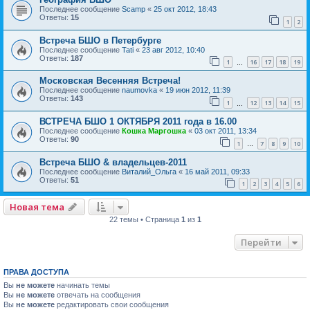
Последнее сообщение
Scamp
«
25 окт 2012, 18:43
Ответы:
15
1
2
Встреча БШО в Петербурге
Последнее сообщение
Tati
«
23 авг 2012, 10:40
Ответы:
187
1
16
17
18
19
…
Московская Весенняя Встреча!
Последнее сообщение
naumovka
«
19 июн 2012, 11:39
Ответы:
143
1
12
13
14
15
…
ВСТРЕЧА БШО 1 ОКТЯБРЯ 2011 года в 16.00
Последнее сообщение
Кошка Маргошка
«
03 окт 2011, 13:34
Ответы:
90
1
7
8
9
10
…
Встреча БШО & владельцев-2011
Последнее сообщение
Виталий_Ольга
«
16 май 2011, 09:33
Ответы:
51
1
2
3
4
5
6
Новая тема
22 темы • Страница
1
из
1
Перейти
ПРАВА ДОСТУПА
Вы
не можете
начинать темы
Вы
не можете
отвечать на сообщения
Вы
не можете
редактировать свои сообщения