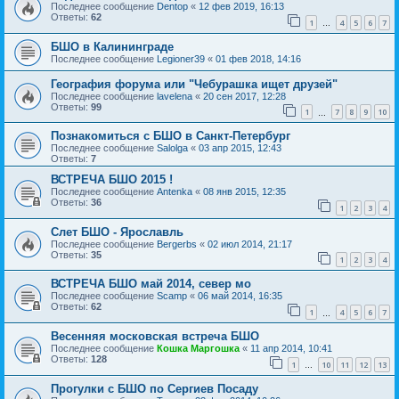
Последнее сообщение
Dentop
«
12 фев 2019, 16:13
Ответы:
62
1
4
5
6
7
…
БШО в Калининграде
Последнее сообщение
Legioner39
«
01 фев 2018, 14:16
География форума или "Чебурашка ищет друзей"
Последнее сообщение
lavelena
«
20 сен 2017, 12:28
Ответы:
99
1
7
8
9
10
…
Познакомиться с БШО в Санкт-Петербург
Последнее сообщение
Salolga
«
03 апр 2015, 12:43
Ответы:
7
ВСТРЕЧА БШО 2015 !
Последнее сообщение
Antenka
«
08 янв 2015, 12:35
Ответы:
36
1
2
3
4
Слет БШО - Ярославль
Последнее сообщение
Bergerbs
«
02 июл 2014, 21:17
Ответы:
35
1
2
3
4
ВСТРЕЧА БШО май 2014, север мо
Последнее сообщение
Scamp
«
06 май 2014, 16:35
Ответы:
62
1
4
5
6
7
…
Весенняя московская встреча БШО
Последнее сообщение
Кошка Маргошка
«
11 апр 2014, 10:41
Ответы:
128
1
10
11
12
13
…
Прогулки с БШО по Сергиев Посаду