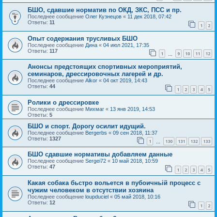
БШО, сдавшие норматив по ОКД, ЗКС, ПСС и пр.
Последнее сообщение
Олег Кузнецов
«
11 дек 2018, 07:42
Ответы:
11
1
2
Опыт содержания трусливых БШО
Последнее сообщение
Дина
«
04 июл 2021, 17:35
Ответы:
117
1
9
10
11
12
…
Анонсы предстоящих спортивных мероприятий,
семинаров, дрессировочных лагерей и др.
Последнее сообщение
Alkor
«
04 окт 2019, 14:43
Ответы:
44
1
2
3
4
5
Ролики о дрессировке
Последнее сообщение
Михмаг
«
13 янв 2019, 14:53
Ответы:
5
БШО и спорт. Дорогу осилит идущий.
Последнее сообщение
Bergerbs
«
09 сен 2018, 11:37
Ответы:
1327
1
130
131
132
133
…
БШО сдавшие нормативы добавляем данные
Последнее сообщение
Sergei72
«
10 май 2018, 10:59
Ответы:
47
1
2
3
4
5
Какая собака бьстро вольется в пубоичньій процесс с
чужим человеком в отсутствии хозяина
Последнее сообщение
loupduciel
«
05 май 2018, 10:16
Ответы:
12
1
2