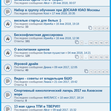
Последнее сообщение
Alkor
«
28 янв 2018, 00:07
Набор в группу обучения при ДОСААФ ЮАО Москвы
Последнее сообщение
Kost
«
17 янв 2018, 20:35
веселые старты для белых :)
Последнее сообщение
ИринКа
«
16 янв 2018, 19:18
Ответы:
33
1
2
3
4
Бесконфликтная дрессировка
Последнее сообщение
ИринКа
«
16 янв 2018, 12:38
Ответы:
161
1
14
15
16
17
…
О воспитании щенков
Последнее сообщение
Белая-пушистая
«
04 янв 2018, 14:21
Ответы:
120
1
10
11
12
13
…
Игровой драйв
Последнее сообщение
Диана
«
09 ноя 2017, 12:05
Ответы:
40
1
2
3
4
5
Видео - советы от владельцев БШО
Последнее сообщение
Лиана
«
21 сен 2017, 19:42
Ответы:
5
Спортивный кинологический лагерь 2017 на Азовском
море
Последнее сообщение
ФИЕЛИСС
«
10 июл 2017, 18:14
Ответы:
8
13 мая сдача ТПИ в ТВЕРИ!!!
Последнее сообщение
Alkor
«
09 май 2017, 15:32