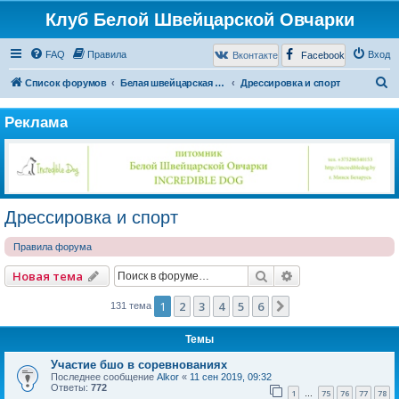
Клуб Белой Швейцарской Овчарки
FAQ
Правила
Вход
Вконтакте
Facebook
П
Список форумов
Белая швейцарская овчарка
Дрессировка и спорт
о
Реклама
и
с
к
Дрессировка и спорт
Правила форума
Поиск
Расширенный по
Новая тема
1
2
3
4
5
6
След.
131 тема
Темы
Участие бшо в соревнованиях
Последнее сообщение
Alkor
«
11 сен 2019, 09:32
Ответы:
772
1
75
76
77
78
…