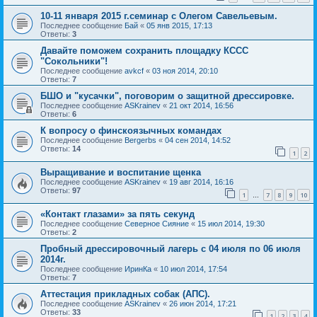
10-11 января 2015 г.семинар с Олегом Савельевым.
Последнее сообщение
Бай
«
05 янв 2015, 17:13
Ответы:
3
Давайте поможем сохранить площадку КССС
"Сокольники"!
Последнее сообщение
avkcf
«
03 ноя 2014, 20:10
Ответы:
7
БШО и "кусачки", поговорим о защитной дрессировке.
Последнее сообщение
ASKrainev
«
21 окт 2014, 16:56
Ответы:
6
К вопросу о финскоязычных командах
Последнее сообщение
Bergerbs
«
04 сен 2014, 14:52
Ответы:
14
1
2
Выращивание и воспитание щенка
Последнее сообщение
ASKrainev
«
19 авг 2014, 16:16
Ответы:
97
1
7
8
9
10
…
«Контакт глазами» за пять секунд
Последнее сообщение
Северное Сияние
«
15 июл 2014, 19:30
Ответы:
2
Пробный дрессировочный лагерь с 04 июля по 06 июля
2014г.
Последнее сообщение
ИринКа
«
10 июл 2014, 17:54
Ответы:
7
Аттестация прикладных собак (АПС).
Последнее сообщение
ASKrainev
«
26 июн 2014, 17:21
Ответы:
33
1
2
3
4