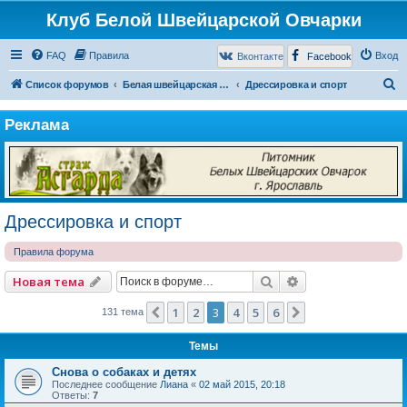
Клуб Белой Швейцарской Овчарки
FAQ
Правила
Вход
Вконтакте
Facebook
П
Список форумов
Белая швейцарская овчарка
Дрессировка и спорт
о
Реклама
и
с
к
Дрессировка и спорт
Правила форума
Поиск
Расширенный по
Новая тема
1
2
3
4
5
6
Пред.
След.
131 тема
Темы
Снова о собаках и детях
Последнее сообщение
Лиана
«
02 май 2015, 20:18
Ответы:
7