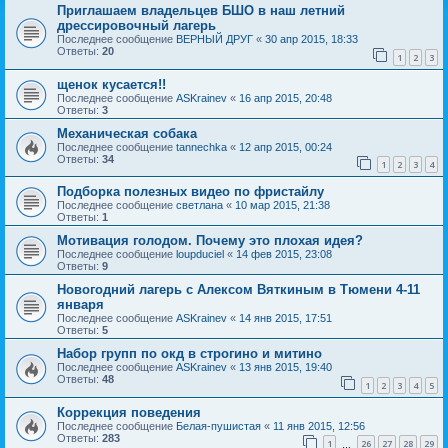
Приглашаем владельцев БШО в наш летний
дрессировочный лагерь
Последнее сообщение
ВЕРНЫЙ ДРУГ
«
30 апр 2015, 18:33
Ответы:
20
1
2
3
щенок кусается!!
Последнее сообщение
ASKrainev
«
16 апр 2015, 20:48
Ответы:
3
Механическая собака
Последнее сообщение
tannechka
«
12 апр 2015, 00:24
Ответы:
34
1
2
3
4
Подборка полезных видео по фристайлу
Последнее сообщение
светлана
«
10 мар 2015, 21:38
Ответы:
1
Мотивация голодом. Почему это плохая идея?
Последнее сообщение
loupduciel
«
14 фев 2015, 23:08
Ответы:
9
Новогодний лагерь с Алексом Вяткиным в Тюмени 4-11
января
Последнее сообщение
ASKrainev
«
14 янв 2015, 17:51
Ответы:
5
Набор групп по окд в строгино и митино
Последнее сообщение
ASKrainev
«
13 янв 2015, 19:40
Ответы:
48
1
2
3
4
5
Коррекция поведения
Последнее сообщение
Белая-пушистая
«
11 янв 2015, 12:56
Ответы:
283
1
26
27
28
29
…