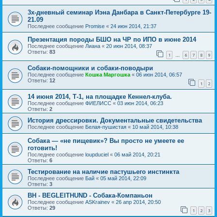
3х-дневный семинар Иэна Данбара в Санкт-Петербурге 19-
21.09
Последнее сообщение
Promise
«
24 июн 2014, 21:37
Презентация породы БШО на ЧР по ИПО в июне 2014
Последнее сообщение
Лиана
«
20 июн 2014, 08:37
Ответы:
83
1
6
7
8
9
…
Собаки-помощники и собаки-поводыри
Последнее сообщение
Кошка Маргошка
«
06 июн 2014, 06:57
Ответы:
12
1
2
14 июня 2014, Т-1, на площадке Кеннел-клуба.
Последнее сообщение
ФИЕЛИСС
«
03 июн 2014, 06:23
Ответы:
2
История дрессировки. Документальные свидетельства
Последнее сообщение
Белая-пушистая
«
10 май 2014, 10:38
Собака — «не пищевик»? Вы просто не умеете ее
готовить!
Последнее сообщение
loupduciel
«
06 май 2014, 20:21
Ответы:
6
Тестирование на наличие пастушьего инстинкта
Последнее сообщение
Бай
«
05 май 2014, 22:09
Ответы:
3
ВН - BEGLEITHUND - Собака-Компаньон
Последнее сообщение
ASKrainev
«
26 апр 2014, 20:50
Ответы:
29
1
2
3