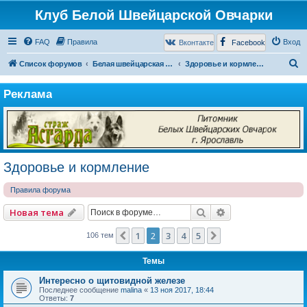
Клуб Белой Швейцарской Овчарки
FAQ
Правила
Вход
Вконтакте
Facebook
П
Список форумов
Белая швейцарская овчарка
Здоровье и кормление
о
Реклама
и
с
к
Здоровье и кормление
Правила форума
Поиск
Расширенный по
Новая тема
1
2
3
4
5
Пред.
След.
106 тем
Темы
Интересно о щитовидной железе
Последнее сообщение
malina
«
13 ноя 2017, 18:44
Ответы:
7