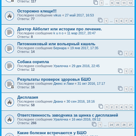
Ответы:
117
1
9
10
11
12
…
Осторожно клещи!!!
Последнее сообщение
vikus
«
27 май 2017, 16:53
Ответы:
77
1
5
6
7
8
…
Доктор Айболит или истории про лечение.
Последнее сообщение
k u n o
«
11 мар 2017, 20:47
Ответы:
8
Питомниковый или вольерный кашель
Последнее сообщение
Бернара
«
19 янв 2017, 17:35
Ответы:
14
1
2
Собака охрипла
Последнее сообщение
Уралочка
«
29 дек 2016, 22:45
Ответы:
12
1
2
Результаты проверок здоровья БШО
Последнее сообщение
Джекс и Лаки
«
31 окт 2016, 17:17
Ответы:
16
1
2
Дисплазия
Последнее сообщение
Диана
«
30 сен 2016, 18:16
Ответы:
58
1
2
3
4
5
6
Ответственность заводчика за щенка с дисплазией
Последнее сообщение
Уралочка
«
16 июл 2016, 09:12
Ответы:
266
1
24
25
26
27
…
Какие болезни встречаются у БШО