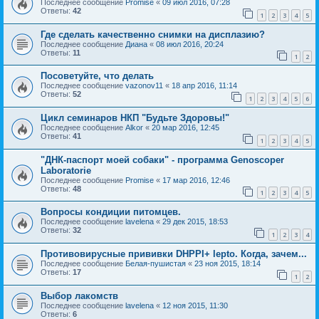
Последнее сообщение
Promise
«
09 июл 2016, 07:28
Ответы:
42
1
2
3
4
5
Где сделать качественно снимки на дисплазию?
Последнее сообщение
Диана
«
08 июл 2016, 20:24
Ответы:
11
1
2
Посоветуйте, что делать
Последнее сообщение
vazonov11
«
18 апр 2016, 11:14
Ответы:
52
1
2
3
4
5
6
Цикл семинаров НКП "Будьте Здоровы!"
Последнее сообщение
Alkor
«
20 мар 2016, 12:45
Ответы:
41
1
2
3
4
5
"ДНК-паспорт моей собаки" - программа Genoscoper
Laboratorie
Последнее сообщение
Promise
«
17 мар 2016, 12:46
Ответы:
48
1
2
3
4
5
Вопросы кондиции питомцев.
Последнее сообщение
lavelena
«
29 дек 2015, 18:53
Ответы:
32
1
2
3
4
Противовирусные прививки DHPPI+ lepto. Когда, зачем...
Последнее сообщение
Белая-пушистая
«
23 ноя 2015, 18:14
Ответы:
17
1
2
Выбор лакомств
Последнее сообщение
lavelena
«
12 ноя 2015, 11:30
Ответы:
6