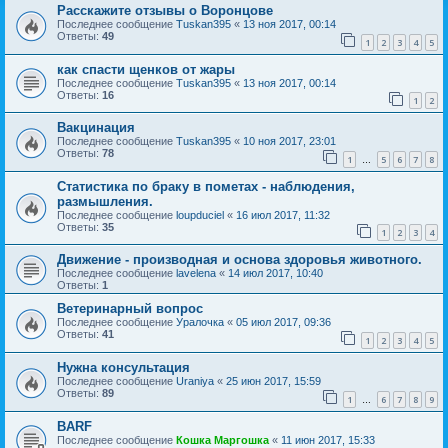
Расскажите отзывы о Воронцове
Последнее сообщение
Tuskan395
«
13 ноя 2017, 00:14
Ответы:
49
1
2
3
4
5
как спасти щенков от жары
Последнее сообщение
Tuskan395
«
13 ноя 2017, 00:14
Ответы:
16
1
2
Вакцинация
Последнее сообщение
Tuskan395
«
10 ноя 2017, 23:01
Ответы:
78
1
5
6
7
8
…
Статистика по браку в пометах - наблюдения,
размышления.
Последнее сообщение
loupduciel
«
16 июл 2017, 11:32
Ответы:
35
1
2
3
4
Движение - производная и основа здоровья животного.
Последнее сообщение
lavelena
«
14 июл 2017, 10:40
Ответы:
1
Ветеринарный вопрос
Последнее сообщение
Уралочка
«
05 июл 2017, 09:36
Ответы:
41
1
2
3
4
5
Нужна консультация
Последнее сообщение
Uraniya
«
25 июн 2017, 15:59
Ответы:
89
1
6
7
8
9
…
BARF
Последнее сообщение
Кошка Маргошка
«
11 июн 2017, 15:33