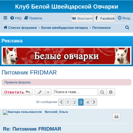
Клуб Белой Швейцарской Овчарки
FAQ
Правила
Вход
Вконтакте
Facebook
П
Список форумов
Белая швейцарская овчарка
Питомники
о
Реклама
и
с
к
Питомник FRIDMAR
Правила форума
Поиск
Расширен
Ответить
1
2
3
4
Пред.
След.
34 сообщения
Виталий_Ольга
Re: Питомник FRIDMAR