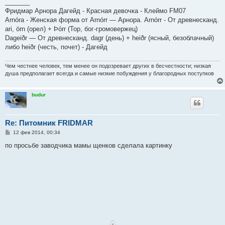
_______
Фридмар Арнора Дагейд - Красная девочка - Клеймо FM07
Arnóra - Женская форма от Arnórr — Арнора. Arnórr - От древнесканд.
ari, örn (орел) + Þórr (Тор, бог-громовержец)
Dageiðr — От древнесканд. dagr (день) + heiðr (ясный, безоблачный)
либо heiðr (честь, почет) - Дагейд
Чем честнее человек, тем менее он подозревает других в бесчестности; низкая
душа предполагает всегда и самые низкие побуждения у благородных поступков
budur
Re: Питомник FRIDMAR
С
12 фев 2014, 00:34
о
о
по просьбе заводчика мамы щенков сделала картинку
б
щ
е
н
и
е