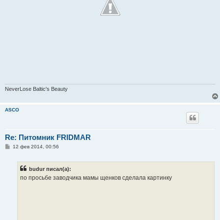
NeverLose Baltic's Beauty
ASCO
Re: Питомник FRIDMAR
С
12 фев 2014, 00:56
о
о
б
budur писал(а):
щ
е
по просьбе заводчика мамы щенков сделала картинку
н
и
е