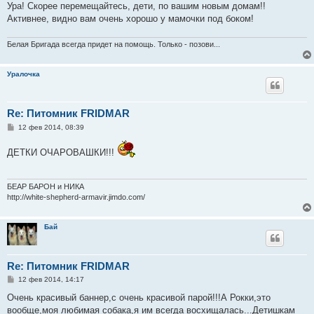
Ура! Скорее перемещайтесь, дети, по вашим новым домам!!
щ
е
Активнее, видно вам очень хорошо у мамочки под боком!
н
и
е
Белая Бригада всегда придет на помощь. Только - позови...
Уралочка
Re: Питомник FRIDMAR
С
12 фев 2014, 08:39
о
о
ДЕТКИ ОЧАРОВАШКИ!!!
б
щ
е
н
и
БЕАР БАРОН и НИКА
е
http://white-shepherd-armavir.jimdo.com/
Бай
Re: Питомник FRIDMAR
С
12 фев 2014, 14:17
о
о
Очень красивый баннер,с очень красивой парой!!!А Рокки,это
б
вообще,моя любимая собака,я им всегда восхищалась...Детишкам
щ