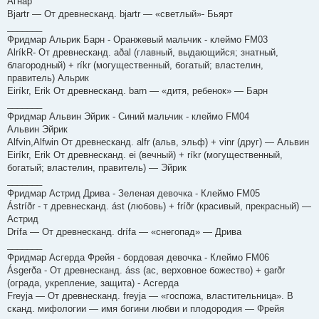
Агнар
Bjartr — От древнесканд. bjartr — «светлый»- Бьярт
_______
Фридмар Альрик Барн - Оранжевый мальчик - клеймо FM03
AlríkR- От древнесканд. aðal (главный, выдающийся; знатный,
благородный) + ríkr (могущественный, богатый; властелин,
правитель) Альрик
Eiríkr, Erik От древнесканд. barn — «дитя, ребенок» — Барн
_______
Фридмар Альвин Эйрик - Синий мальчик - клеймо FM04
Альвин Эйрик
Alfvin,Alfwin От древнесканд. alfr (альв, эльф) + vinr (друг) — Альвин
Eiríkr, Erik От древнесканд. ei (вечный) + ríkr (могущественный,
богатый; властелин, правитель) — Эйрик
_______
Фридмар Астрид Дрива - Зеленая девочка - Клеймо FM05
Ástríðr - т древнесканд. ást (любовь) + fríðr (красивый, прекрасный) —
Астрид
Drífa — От древнесканд. drífa — «снегопад» — Дрива
_______
Фридмар Асгерда Фрейя - бордовая девочка - Клеймо FM06
Ásgerða - От древнесканд. áss (ас, верховное божество) + garðr
(ограда, укрепление, защита) - Асгерда
Freyja — От древнесканд. freyja — «госпожа, властительница». В
сканд. мифологии — имя богини любви и плодородия — Фрейя