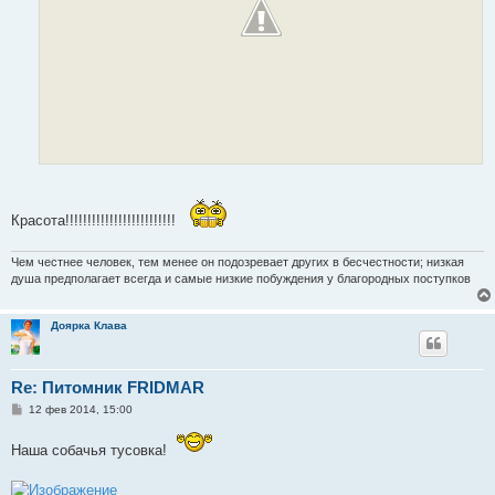
Красота!!!!!!!!!!!!!!!!!!!!!!!!!
Чем честнее человек, тем менее он подозревает других в бесчестности; низкая
душа предполагает всегда и самые низкие побуждения у благородных поступков
Доярка Клава
Re: Питомник FRIDMAR
С
12 фев 2014, 15:00
о
о
Наша собачья тусовка!
б
щ
е
н