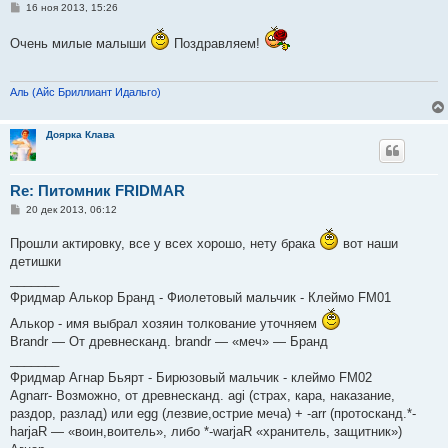
С
16 ноя 2013, 15:26
о
о
Очень милые малыши
Поздравляем!
б
щ
е
н
и
Аль (Айс Бриллиант Идальго)
е
Доярка Клава
Re: Питомник FRIDMAR
С
20 дек 2013, 06:12
о
о
Прошли актировку, все у всех хорошо, нету брака
вот наши
б
щ
детишки
е
_______
н
и
Фридмар Алькор Бранд - Фиолетовый мальчик - Клеймо FM01
е
Алькор - имя выбрал хозяин толкование уточняем
Brandr — От древнесканд. brandr — «меч» — Бранд
_______
Фридмар Агнар Бьярт - Бирюзовый мальчик - клеймо FM02
Agnarr- Возможно, от древнесканд. agi (страх, кара, наказание,
раздор, разлад) или egg (лезвие,острие меча) + -arr (протосканд.*-
harjaR — «воин,воитель», либо *-warjaR «хранитель, защитник»)