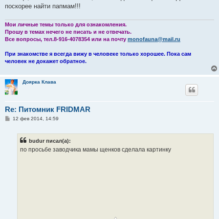
е
поскорее найти папмам!!!
н
и
е
Мои личные темы только для ознакомления.
Прошу в темах нечего не писать и не отвечать.
Все вопросы, тел.8-916-4078354 или на почту
monofauna@mail.ru
При знакомстве я всегда вижу в человеке только хорошее. Пока сам
человек не докажет обратное.
Доярка Клава
Re: Питомник FRIDMAR
С
12 фев 2014, 14:59
о
о
б
budur писал(а):
щ
е
по просьбе заводчика мамы щенков сделала картинку
н
и
е