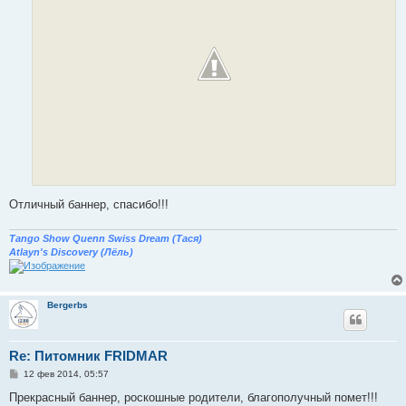
Отличный баннер, спасибо!!!
Tango Show Quenn Swiss Dream (Тася)
Atlayn's Discovery (Лёль)
Bergerbs
Re: Питомник FRIDMAR
С
12 фев 2014, 05:57
о
о
Прекрасный баннер, роскошные родители, благополучный помет!!!
б