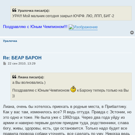
о
о
б
Уралочка писал(а):
щ
е
УРА!!! Мой мальчик сегодня закрыл ЮЧРФ. ЛЮ, ЛПП, БИГ-2
н
и
е
Поздравляю с Юным Чемпионом!!!
Уралочка
Re: БЕАР БАРОН
С
22 сен 2010, 13:29
о
о
б
Лиана писал(а):
щ
е
а Вы волновались )
н
и
Поздравляю с Юным Чемпионом
к Барону теперь только на Вы
е
))
Лиана, очень бы хотелось приехать в родные места, в Прибалтику.
Как у вас там, изменилось все? Я ведь оттуда. Правда с Эстонии, но
это одно и тоже. Не была уже с 1992года. Через два года уйду из
армии и наверно первым делом приедем туда, родственники, слава
богу, живы, здоровы, есть, где остановится. Только надо будет все
правила провоза собаки уточнять, все сделать по уму. Никогда ведь