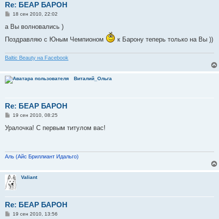
Re: БЕАР БАРОН
С
18 сен 2010, 22:02
о
о
а Вы волновались )
б
щ
Поздравляю с Юным Чемпионом
к Барону теперь только на Вы ))
е
н
и
Baltic Beauty на Facebook
е
Виталий_Ольга
Re: БЕАР БАРОН
С
19 сен 2010, 08:25
о
о
Уралочка! С первым титулом вас!
б
щ
е
н
и
Аль (Айс Бриллиант Идальго)
е
Valiant
Re: БЕАР БАРОН
С
19 сен 2010, 13:56