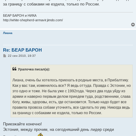
за границу с собаками не ездила, только по России.
БЕАР БАРОН и НИКА
http://white-shepherd-armavir.jimdo.com/
Лиана
Re: БЕАР БАРОН
С
22 сен 2010, 19:37
о
о
б
Уралочка писал(а):
щ
е
н
Лиана, очень бы хотелось приехать в родные места, в Прибалтику.
и
е
Как у вас там, изменилось все? Я ведь оттуда. Правда с Эстонии, но
это одно и тоже. Не была уже с 1992года. Через два года уйду из
армии и наверно первым делом приедем туда, родственники, слава
богу, живы, здоровы, есть, где остановится. Только надо будет все
правила провоза собаки уточнять, все сделать по уму. Никогда ведь
за границу с собаками не ездила, только по России.
Приезжайте конечно!
Эстония, между прочим, на сегодняшний день лидер среди