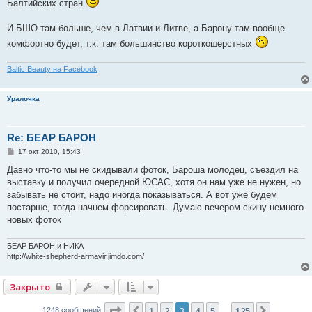
Балтийских стран
И БШО там больше, чем в Латвии и Литве, а Барону там вообще
комфортно будет, т.к. там большинство короткошерстных
Baltic Beauty на Facebook
Уралочка
Re: БЕАР БАРОН
С
17 окт 2010, 15:43
о
о
Давно что-то мы не скидывали фоток, Бароша молодец, съездил на
б
выставку и получил очередной ЮСАС, хотя он нам уже не нужен, но
щ
е
забывать не стоит, надо иногда показываться. А вот уже будем
н
постарше, тогда начнем форсировать. Думаю вечером скину немного
и
е
новых фоток
БЕАР БАРОН и НИКА
http://white-shepherd-armavir.jimdo.com/
Закрыто
Страница
3
из
125
1
2
3
4
5
125
Пред.
След.
1248 сообщений
…