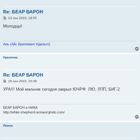
Re: БЕАР БАРОН
С
13 сен 2010, 18:55
о
о
Молодцы!
б
щ
е
н
и
Аль (Айс Бриллиант Идальго)
е
Уралочка
Re: БЕАР БАРОН
С
18 сен 2010, 20:36
о
о
УРА!!! Мой мальчик сегодня закрыл ЮЧРФ. ЛЮ, ЛПП, БИГ-2
б
щ
е
н
и
БЕАР БАРОН и НИКА
е
http://white-shepherd-armavir.jimdo.com/
Лиана