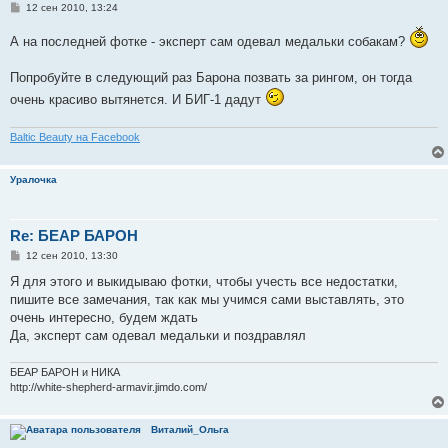
С
12 сен 2010, 13:24
о
о
А на последней фотке - эксперт сам одевал медальки собакам?
б
щ
е
Попробуйте в следующий раз Барона позвать за рингом, он тогда
н
и
очень красиво вытянется. И БИГ-1 дадут
е
Baltic Beauty на Facebook
Уралочка
Re: БЕАР БАРОН
С
12 сен 2010, 13:30
о
о
Я для этого и выкидываю фотки, чтобы учесть все недостатки,
б
пишите все замечания, так как мы учимся сами выставлять, это
щ
е
очень интересно, будем ждать
н
Да, эксперт сам одевал медальки и поздравлял
и
е
БЕАР БАРОН и НИКА
http://white-shepherd-armavir.jimdo.com/
Виталий_Ольга