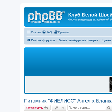
Клуб Белой Швей
Форум владельцев и любителей б
Ссылки
FAQ
Правила
Список форумов
Белая швейцарская овчарка
Щенки
Р
Е
К
Л
А
М
А
Питомник "ФИЕЛИСС" Ангел х Бланк
Ответить