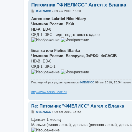
Питомник "ФИЕЛИСС" Ангел х Бланка
С
ФИЕЛИСС
»
09 авг 2010, 15:50
о
о
Ангел или Lakritel Nike Hilary
б
Чемпион России, РКФ
щ
е
HD-A, ED-0
н
ОКД-1, ЗКС - идет подготовка к сдаче
и
е
Бланка или Fieliss Blanka
Чемпион России, Беларуси, 3хРКФ, 4хCACIB
HD-B, ED-0
ОКД-1, ЗКС-1
Последний раз редактировалось
ФИЕЛИСС
09 авг 2010, 15:54, всего
http://www.fieliss.ucoz.ru
Re: Питомник "ФИЕЛИСС" Ангел х Бланка
С
ФИЕЛИСС
»
09 авг 2010, 15:52
о
о
Щенкам 1 месяц
б
Мальчик(синяя лента), девочка (розовая лента), девочк
щ
е