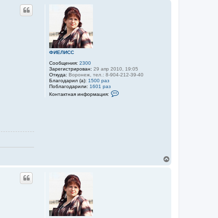
ФИЕЛИСС
Сообщения:
2300
Зарегистрирован:
29 апр 2010, 19:05
Откуда:
Воронеж, тел.: 8-904-212-39-40
Благодарил (а):
1500 раз
Поблагодарили:
1601 раз
К
Контактная информация:
о
н
т
а
к
т
н
а
я
и
н
В
ф
е
о
р
р
н
м
а
у
ц
т
и
ь
я
с
п
я
о