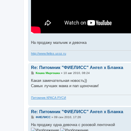
На продажу мальчик и девочка
http://www.fieliss.ucoz.ru
Re: Питомник "ФИЕЛИСС" Ангел х Бланка
С
Кошка Маргошка
»
10 авг 2010, 08:24
о
о
Какая замечательная новость))
б
Самых лучших мама и пап щеночкам!
щ
е
н
и
Питомник КРАСА РУСИ
е
Re: Питомник "ФИЕЛИСС" Ангел х Бланка
С
ФИЕЛИСС
»
09 сен 2010, 17:26
о
о
На продажу одна девочка с розовой ленточкой
б
щ