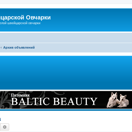
царской Овчарки
елой швейцарской овчарки
Архив объявлений
а
Поиск
Расширенный поиск