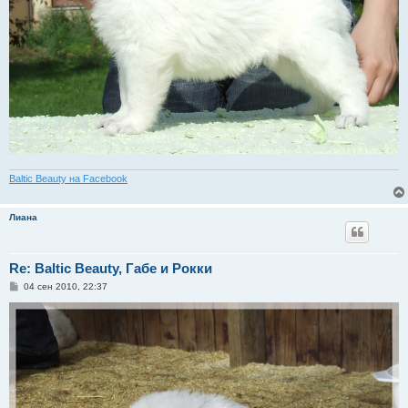
Baltic Beauty на Facebook
Лиана
Re: Baltic Beauty, Габе и Рокки
С
04 сен 2010, 22:37
о
о
б
щ
е
н
и
е