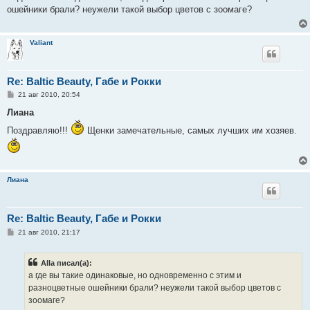
б
ошейники брали? неужели такой выбор цветов с зоомаге?
щ
е
н
и
Valiant
е
Re: Baltic Beauty, Габе и Рокки
С
21 авг 2010, 20:54
о
о
Лиана
б
щ
Поздравляю!!!
Щенки замечательные, самых лучших им хозяев.
е
н
и
е
Лиана
Re: Baltic Beauty, Габе и Рокки
С
21 авг 2010, 21:17
о
о
б
Alla писал(а):
щ
е
а где вы такие одинаковые, но одновременно с этим и
н
разноцветные ошейники брали? неужели такой выбор цветов с
и
е
зоомаге?