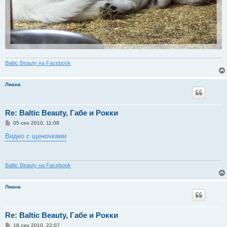
Baltic Beauty на Facebook
Лиана
Re: Baltic Beauty, Габе и Рокки
С
05 сен 2010, 11:08
о
о
Видео с щеночками
б
щ
е
н
и
Baltic Beauty на Facebook
е
Лиана
Re: Baltic Beauty, Габе и Рокки
С
18 сен 2010, 22:07