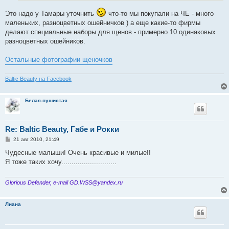
Это надо у Тамары уточнить
что-то мы покупали на ЧЕ - много
маленьких, разноцветных ошейничков ) а еще какие-то фирмы
делают специальные наборы для щенов - примерно 10 одинаковых
разноцветных ошейников.
Остальные фотографии щеночков
Baltic Beauty на Facebook
Белая-пушистая
Re: Baltic Beauty, Габе и Рокки
С
21 авг 2010, 21:49
о
о
Чудесные малыши! Очень красивые и милые!!
б
Я тоже таких хочу...........................
щ
е
н
и
Glorious Defender, e-mail GD.WSS@yandex.ru
е
Лиана