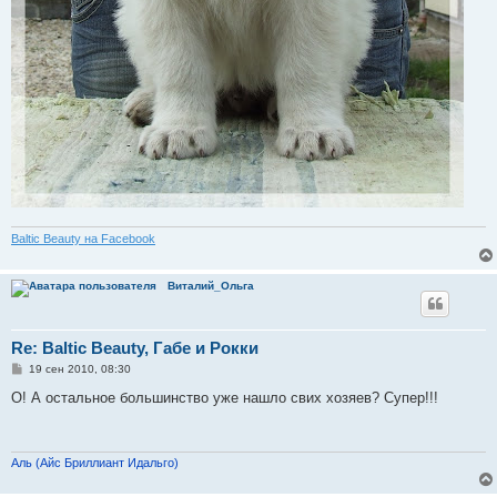
Baltic Beauty на Facebook
Виталий_Ольга
Re: Baltic Beauty, Габе и Рокки
С
19 сен 2010, 08:30
о
о
О! А остальное большинство уже нашло свих хозяев? Супер!!!
б
щ
е
н
и
Аль (Айс Бриллиант Идальго)
е