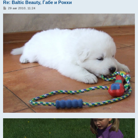
Re: Baltic Beauty, Габе и Рокки
С
29 авг 2010, 11:24
о
о
б
щ
е
н
и
е