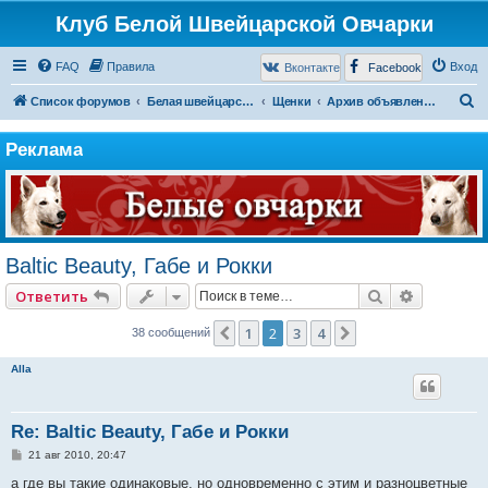
Клуб Белой Швейцарской Овчарки
FAQ
Правила
Вход
Вконтакте
Facebook
П
Список форумов
Белая швейцарская овчарка
Щенки
Архив объявлений
о
Реклама
и
с
к
Baltic Beauty, Габе и Рокки
Поиск
Расширен
Ответить
1
2
3
4
Пред.
След.
38 сообщений
Alla
Re: Baltic Beauty, Габе и Рокки
С
21 авг 2010, 20:47
о
о
а где вы такие одинаковые, но одновременно с этим и разноцветные