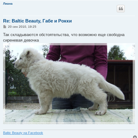
Лиана
Re: Baltic Beauty, Габе и Рокки
С
20 сен 2010, 19:25
о
о
Так складываются обстоятельства, что возможно еще свободна
б
сиреневая девочка
щ
е
н
и
е
Baltic Beauty на Facebook