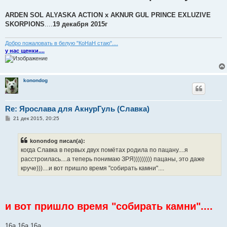
ARDEN SOL ALYASKA ACTION x AKNUR GUL PRINCE EXLUZIVE
SKORPIONS
....
19 декабря 2015г
Добро пожаловать в белую "КоНаН стаю"....
у нас щенки....
konondog
Re: Ярослава для АкнурГуль (Славка)
С
21 дек 2015, 20:25
о
о
б
konondog писал(а):
щ
е
когда Славка в первых двух помётах родила по пацану....я
н
расстроилась....а теперь понимаю ЗРЯ))))))))) пацаны, это даже
и
е
круче)))....и вот пришло время "собирать камни"....
и вот пришло время "собирать камни"....
16a 16a 16a