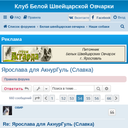
Клуб Белой Швейцарской Овчарки
FAQ
Правила
Вход
Вконтакте
Facebook
П
Список форумов
Белая швейцарская овчарка
Наши собаки
о
Реклама
и
с
к
Ярослава для АкнурГуль (Славка)
Правила форума
Поиск
Расширен
Ответить
Страница
54
из
66
1
52
53
54
55
56
66
Пред.
Сле
660 сообщений
…
…
ОВИР
Re: Ярослава для АкнурГуль (Славка)