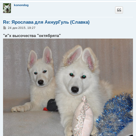
konondog
Re: Ярослава для АкнурГуль (Славка)
С
24 дек 2015, 19:27
о
о
"и"х высочества "октябрята"
б
щ
е
н
и
е