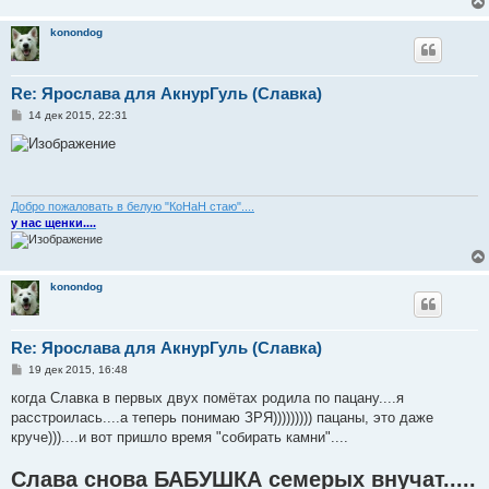
konondog
Re: Ярослава для АкнурГуль (Славка)
С
14 дек 2015, 22:31
о
о
б
щ
е
н
и
Добро пожаловать в белую "КоНаН стаю"....
е
у нас щенки....
konondog
Re: Ярослава для АкнурГуль (Славка)
С
19 дек 2015, 16:48
о
о
когда Славка в первых двух помётах родила по пацану....я
б
расстроилась....а теперь понимаю ЗРЯ))))))))) пацаны, это даже
щ
е
круче)))....и вот пришло время "собирать камни"....
н
и
Слава снова БАБУШКА семерых внучат.....
е