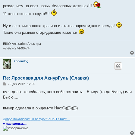
и
е
рождением на свет новых белопопых детишек!!!
11 хвостиков-это круто!!!!
Ну и сестричка наша красива и статна-впрочем,как и всегда!
Такие они разные с Бридой,мне кажется
БШО Альхабор Альмира
+7-927-274-90-74
konondog
Re: Ярослава для АкнурГуль (Славка)
С
22 дек 2015, 12:20
о
о
ну я долго колебалась, кого себе оставить....Бриду (тогда Буяну) или
б
Бысю.....
щ
е
н
выбор сделала в общем-то Нася))))))))))))
и
е
Добро пожаловать в белую "КоНаН стаю"....
у нас щенки....