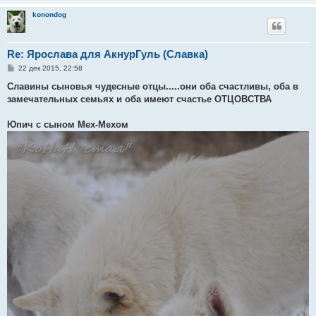
konondog
Re: Ярослава для АкнурГуль (Славка)
С
22 дек 2015, 22:58
о
о
Славины сыновья чудесные отцы.....они оба счастливы, оба в
б
замечательных семьях и оба имеют счастье ОТЦОВСТВА
щ
е
н
Юпич с сыном Мех-Мехом
и
е