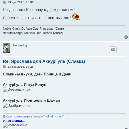
С
13 дек 2015, 13:00
о
о
Поздравляю Ярославу с днем рождения!
б
щ
Долгих и счастливых совместных лет!
е
н
и
Noble Knight Do Vale Das Princesas (Стив)
е
Beautiful Angel Du Bois Des Ternes (Ангел)
konondog
Re: Ярослава для АкнурГуль (Славка)
С
13 дек 2015, 17:28
о
о
Славины внуки, дети Принца и Дани
б
щ
е
АкнурГуль Ингуз Конунг
н
и
е
АкнурГуль И-он Белый Шаман
Добро пожаловать в белую "КоНаН стаю"....
у нас щенки....