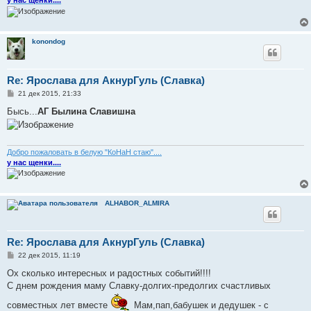
у нас щенки....
konondog
Re: Ярослава для АкнурГуль (Славка)
С
21 дек 2015, 21:33
о
о
Бысь...
АГ Былина Славишна
б
щ
е
н
и
Добро пожаловать в белую "КоНаН стаю"....
е
у нас щенки....
ALHABOR_ALMIRA
Re: Ярослава для АкнурГуль (Славка)
С
22 дек 2015, 11:19
о
о
Ох сколько интересных и радостных событий!!!!
б
С днем рождения маму Славку-долгих-предолгих счастливых
щ
е
совместных лет вместе
Мам,пап,бабушек и дедушек - с
н