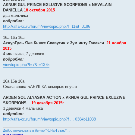
AKNUR GUL PRINCE EXLUZIVE SCORPIONS х NEVALAIN
DANIELLA
18 октября 2015
два мальчика
подробно:
http://alfa-kc.ru/forum/viewtopic.php?f=11&t=3186
16a 16a 16a
АкнурГуль Яже Княже Славутич х Зум инту Галакси.
21 ноября
2015
4 мальчика, 7 девочек
подробно:
viewtopic.php?f=7&t=1375
16a 16a 16a
Слава снова БАБУШКА семерых внучат.....
ARDEN SOL ALYASKA ACTION x AKNUR GUL PRINCE EXLUZIVE
SKORPIONS.
...
19 декабря 2015г
3 девочки 4 мальчика
подробно:
http://alfa-kc.ru/forum/viewtopic.php?f ... 038#p11038
Добро пожаловать в белую "КоНаН стаю"....