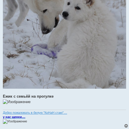
Ежик с семьёй на прогулке
Добро пожаловать в белую "КоНаН стаю"....
у нас щенки....