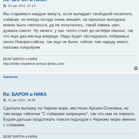
С
02 авг 2011, 07:13
о
о
Мы стараемся каждую минуту, если выпадает свободной посвятить
б
собакам, но иногда погода очень мешает, на прошлых выходных
щ
е
можно было смотаться, да не получилось, такой ливень шел,
н
думала снесет. Ну ничего, у нас тепло стоит до октября обычно, так
и
е
что еще два месяца впереди. Надо будет обследовать побережье
около Новороссийска, так еще не были, сейчас там народу много,
попозже попробуем.
БЕАР БАРОН и НИКА
http://white-shepherd-armavir.jimdo.com/
Уралочка
Re: БАРОН и НИКА
С
11 авг 2011, 18:36
о
о
Сделали вылазку на Черное море, местечко Архипо-Осиповка, но
б
там везде таблички "С собаками запрещено", так что нам не повезло.
щ
е
Будем дальше продолжать поиски подходов к Черному морю именно
н
с собаками.
и
е
БЕАР БАРОН и НИКА