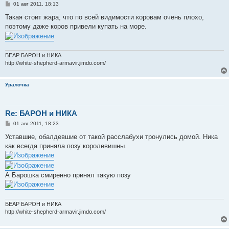
С
01 авг 2011, 18:13
о
о
Такая стоит жара, что по всей видимости коровам очень плохо,
б
поэтому даже коров привели купать на море.
щ
е
н
и
е
БЕАР БАРОН и НИКА
http://white-shepherd-armavir.jimdo.com/
Уралочка
Re: БАРОН и НИКА
С
01 авг 2011, 18:23
о
о
Уставшие, обалдевшие от такой расслабухи тронулись домой. Ника
б
как всегда приняла позу королевишны.
щ
е
н
и
е
А Барошка смиренно принял такую позу
БЕАР БАРОН и НИКА
http://white-shepherd-armavir.jimdo.com/