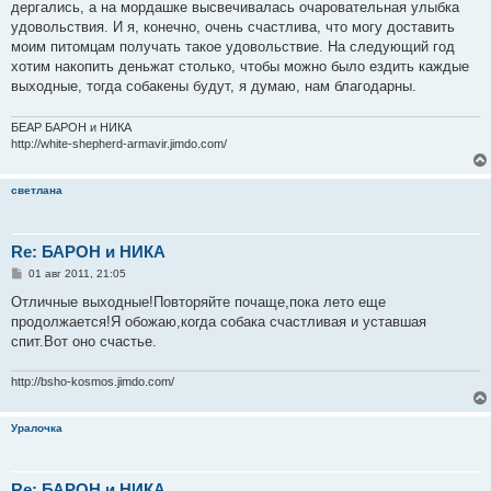
е
дергались, а на мордашке высвечивалась очаровательная улыбка
удовольствия. И я, конечно, очень счастлива, что могу доставить
моим питомцам получать такое удовольствие. На следующий год
хотим накопить деньжат столько, чтобы можно было ездить каждые
выходные, тогда собакены будут, я думаю, нам благодарны.
БЕАР БАРОН и НИКА
http://white-shepherd-armavir.jimdo.com/
светлана
Re: БАРОН и НИКА
С
01 авг 2011, 21:05
о
о
Отличные выходные!Повторяйте почаще,пока лето еще
б
продолжается!Я обожаю,когда собака счастливая и уставшая
щ
е
спит.Вот оно счастье.
н
и
е
http://bsho-kosmos.jimdo.com/
Уралочка
Re: БАРОН и НИКА