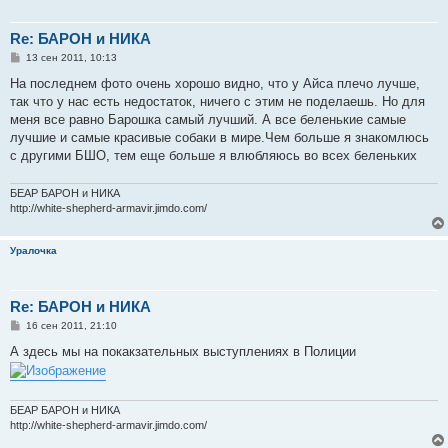
Re: БАРОН и НИКА
С
13 сен 2011, 10:13
о
о
На последнем фото очень хорошо видно, что у Айса плечо лучше,
б
так что у нас есть недостаток, ничего с этим не поделаешь. Но для
щ
е
меня все равно Барошка самый лучший. А все беленькие самые
н
лучшие и самые красивые собаки в мире.Чем больше я знакомлюсь
и
е
с другими БШО, тем еще больше я влюбляюсь во всех беленьких
БЕАР БАРОН и НИКА
http://white-shepherd-armavir.jimdo.com/
Уралочка
Re: БАРОН и НИКА
С
16 сен 2011, 21:10
о
о
А здесь мы на покакзательных выступлениях в Полиции
б
щ
е
н
и
БЕАР БАРОН и НИКА
е
http://white-shepherd-armavir.jimdo.com/