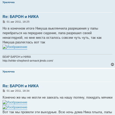
Уралочка
Re: БАРОН и НИКА
С
01 авг 2011, 18:25
о
о
Но в конечном итоге Никуша выклянчила разрешения у папы
б
перебраться на переднее сидение, папа разрешил своей
щ
е
ненаглядной, но мне места осталось совсем чуть чуть, так как
н
Никуша разлеглась вот так
и
е
БЕАР БАРОН и НИКА
http://white-shepherd-armavir.jimdo.com/
Уралочка
Re: БАРОН и НИКА
С
01 авг 2011, 18:34
о
о
Конечно же мы не могли не заехать на нашу поляну, покидать мячики
б
щ
е
н
Вот так мы провели эти выходные. Всю ночь дома Ника плыла, лапы
и