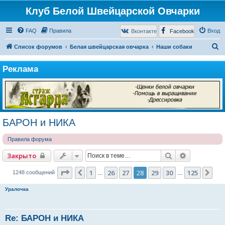
Клуб Белой Швейцарской Овчарки
FAQ
Правила
Вход
Вконтакте
Facebook
П
Список форумов
Белая швейцарская овчарка
Наши собаки
о
Реклама
и
с
к
БАРОН и НИКА
Правила форума
Поиск
Расширенн
Закрыто
Страница
28
из
125
1
26
27
28
29
30
125
Пред.
Сл
1248 сообщений
…
…
Уралочка
Re: БАРОН и НИКА