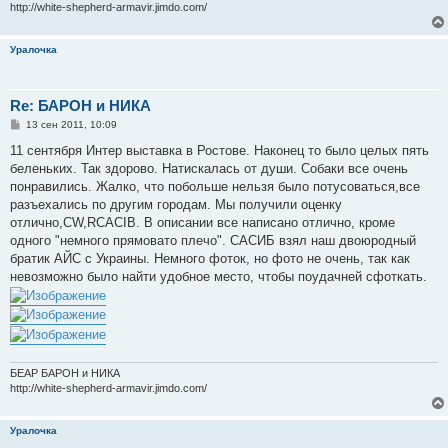
http://white-shepherd-armavir.jimdo.com/
Уралочка
Re: БАРОН и НИКА
С
13 сен 2011, 10:09
о
о
11 сентября Интер выставка в Ростове. Наконец то было целых пять
б
беленьких. Так здорово. Натискалась от души. Собаки все очень
щ
е
понравились. Жалко, что побольше нельзя было потусоваться,все
н
разъехались по другим городам. Мы получили оценку
и
е
отлично,CW,RCACIB. В описании все написано отлично, кроме
одного "немного прямовато плечо". САСИБ взял наш двоюродный
братик АЙС с Украины. Немного фоток, но фото не очень, так как
невозможно было найти удобное место, чтобы поудачней сфоткать.
БЕАР БАРОН и НИКА
http://white-shepherd-armavir.jimdo.com/
Уралочка