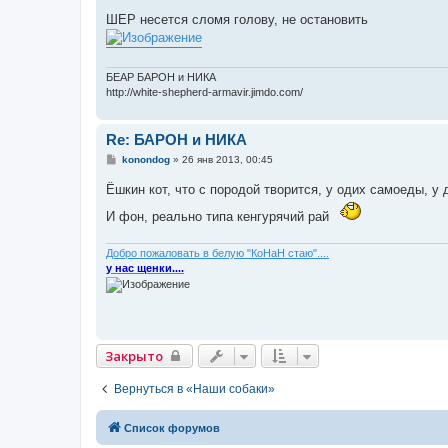
о
о
ШЕР несется сломя голову, не остановить
б
щ
е
н
и
БЕАР БАРОН и НИКА
е
http://white-shepherd-armavir.jimdo.com/
Re: БАРОН и НИКА
С
konondog
»
26 янв 2013, 00:45
о
о
Ёшкин кот, что с породой творится, у одих самоеды, у
б
щ
И фон, реально типа кенгурячий рай
е
н
и
Добро пожаловать в белую "КоНаН стаю"....
е
у нас щенки....
Закрыто
Вернуться в «Наши собаки»
Список форумов