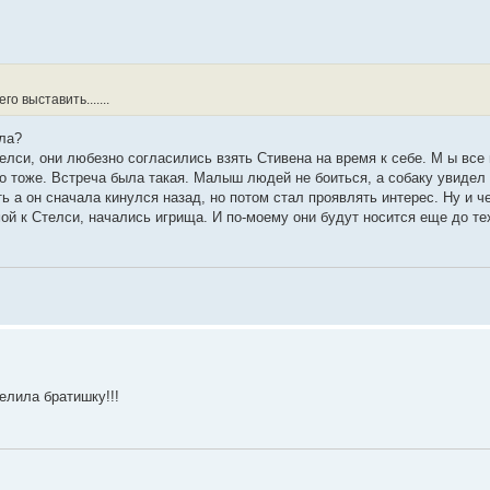
го выставить.......
ала?
лси, они любезно согласились взять Стивена на время к себе. М ы все
о тоже. Встреча была такая. Малыш людей не боиться, а собаку увидел
ть а он сначала кинулся назад, но потом стал проявлять интерес. Ну и ч
й к Стелси, начались игрища. И по-моему они будут носится еще до тех
велила братишку!!!