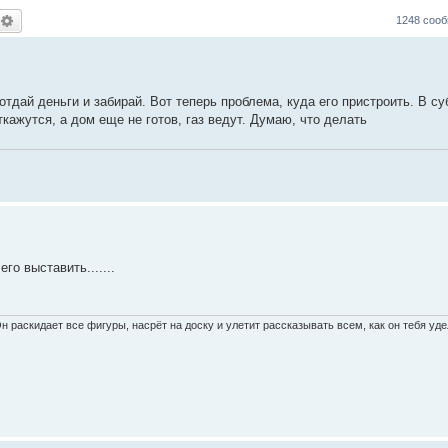
оиск
Расширенный поиск
1248 соо
отдай деньги и забирай. Вот теперь проблема, куда его пристроить. В с
ткажутся, а дом еще не готов, газ ведут. Думаю, что делать
го выставить.......
н раскидает все фигуры, насрёт на доску и улетит рассказывать всем, как он тебя удел