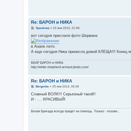
Re: БАРОН и НИКА
С
Уралочка
»
23 янв 2013, 21:58
о
о
вот сегодня прислали фото Шервина
б
щ
е
в Анапе лето.
н
А еще сегодня Ника принесла домой КЛЕЩА!!! Конец ян
и
е
БЕАР БАРОН и НИКА
http://white-shepherd-armavir.jimdo.com/
Re: БАРОН и НИКА
С
Bergerbs
»
25 янв 2013, 00:29
о
о
Славный ВОЛК!!! Серьезный такой!!
б
И - .... КРАСИВЫЙ!
щ
е
н
и
Белая Бригада всегда придет на помощь. Только - позови...
е