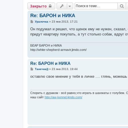
П
Закрыто
Re: БАРОН и НИКА
С
Уралочка
»
23 янв 2013, 17:21
о
о
Он подумал и решил, что щенок ему не нужен, сказал, 
б
придут квартиру покупать, а тут столько собак, вдруг о
щ
е
н
и
БЕАР БАРОН и НИКА
е
http://white-shepherd-armavir.jimdo.com/
Re: БАРОН и НИКА
С
Танечка))
»
23 янв 2013, 19:44
о
о
оставлю свое мнение у тебя в личке .... глянь, можешь е
б
щ
е
н
и
Спорить с дураком - всё равно,что играть в шахматы с голубем. О
е
наш сайт
http://aw-kennel.jimdo.com/