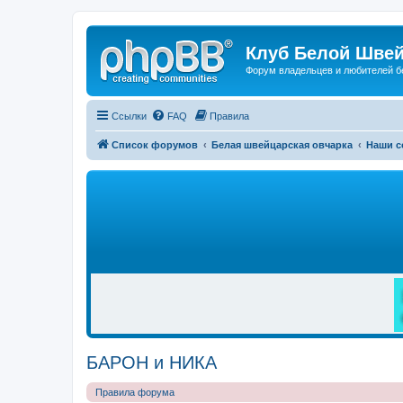
Клуб Белой Швей
Форум владельцев и любителей б
Ссылки
FAQ
Правила
Список форумов
Белая швейцарская овчарка
Наши с
Р
Е
К
Л
А
М
А
БАРОН и НИКА
Правила форума