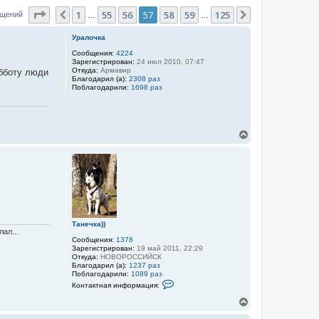
Страница
57
из
125
1
55
56
57
58
59
125
Пред.
След.
бщений
…
…
Уралочка
Сообщения:
4224
Зарегистрирован:
24 июл 2010, 07:47
Откуда:
Армавир
убботу люди
Благодарил (а):
2308 раз
Поблагодарили:
1698 раз
В
е
р
н
у
т
ь
с
я
к
Танечка))
ал...
н
Сообщения:
1378
а
Зарегистрирован:
19 май 2011, 22:29
ч
Откуда:
НОВОРОССИЙСК
а
Благодарил (а):
1237 раз
л
Поблагодарили:
1089 раз
К
у
Контактная информация:
о
н
В
т
е
а