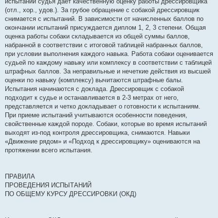
испытаний судья дает качественную оценку работы дрессировщика
(отл., хор., удов.). За грубое обращение с собакой дрессировщик
снимается с испытаний. В зависимости от начисленных баллов по
окончании испытаний присуждается диплом 1, 2, 3 степени. Общая
оценка работы собаки складывается из общей суммы баллов,
набранной в соответствии с итоговой таблицей набранных баллов,
при условии выполнения каждого навыка. Работа собаки оценивается
судьей по каждому навыку или комплексу в соответствии с таблицей
штрафных баллов. За неправильные и нечеткие действия из высшей
оценки по навыку (комплексу) вычитаются штрафные балы.
Испытания начинаются с доклада. Дрессировщик с собакой
подходит к судье и останавливается в 2-3 метрах от него,
представляется и четко докладывает о готовности к испытаниям.
При приеме испытаний учитываются особенности поведения,
свойственные каждой породе. Собаки, которые во время испытаний
выходят из-под контроля дрессировщика, снимаются. Навыки
«Движение рядом» и «Подход к дрессировщику» оцениваются на
протяжении всего испытания.
ПРАВИЛА
ПРОВЕДЕНИЯ ИСПЫТАНИЙ
ПО ОБЩЕМУ КУРСУ ДРЕССИРОВКИ (ОКД)