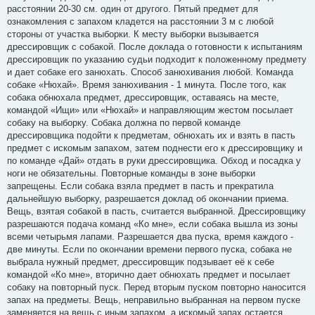
расстоянии 20-30 см. один от другого. Пятый предмет для
ознакомления с запахом кладется на расстоянии 3 м с любой
стороны от участка выборки. К месту выборки вызывается
дрессировщик с собакой. После доклада о готовности к испытаниям
дрессировщик по указанию судьи подходит к положенному предмету
и дает собаке его занюхать. Способ занюхивания любой. Команда
собаке «Нюхай». Время занюхивания - 1 минута. После того, как
собака обнюхала предмет, дрессировщик, оставаясь на месте,
командой «Ищи» или «Нюхай» и направляющим жестом посылает
собаку на выборку. Собака должна по первой команде
дрессировщика подойти к предметам, обнюхать их и взять в пасть
предмет с искомым запахом, затем поднести его к дрессировщику и
по команде «Дай» отдать в руки дрессировщика. Обход и посадка у
ноги не обязательны. Повторные команды в зоне выборки
запрещены. Если собака взяла предмет в пасть и прекратила
дальнейшую выборку, разрешается доклад об окончании приема.
Вещь, взятая собакой в пасть, считается выбранной. Дрессировщику
разрешаются подача команд «Ко мне», если собака вышла из зоны
всеми четырьмя лапами. Разрешается два пуска, время каждого -
две минуты. Если по окончании времени первого пуска, собака не
выбрала нужный предмет, дрессировщик подзывает её к себе
командой «Ко мне», вторично дает обнюхать предмет и посылает
собаку на повторный пуск. Перед вторым пуском повторно наносится
запах на предметы. Вещь, неправильно выбранная на первом пуске
заменяется на вещь с иным запахом, а искомый запах остается