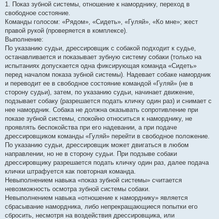
1. Показ зубной системы, отношение к наморднику, переход в
свободное состояние.
Команды голосом: «Рядом», «Сидеть», «Гуляй», «Ко мне»; жест
правой рукой (проверяется в комплексе).
Выполнение:
По указанию судьи, дрессировщик с собакой подходит к судье,
останавливается и показывает зубную систему собаки (только на
испытаниях допускается одна фиксирующая команда «Сидеть»
перед началом показа зубной системы). Надевает собаке намордник
и переводит ее в свободное состояние командой «Гуляй» (не в
сторону судьи), затем, по указанию судьи, начинает движение,
подзывает собаку (разрешается подать кличку один раз) и снимает с
нее намордник. Собака не должна оказывать сопротивление при
показе зубной системы, спокойно относиться к наморднику, не
проявлять беспокойства при его надевании, а при подаче
дрессировщиком команды «Гуляй» перейти в свободное положение.
По указанию судьи, дрессировщик может двигаться в любом
направлении, но не в сторону судьи. При подзыве собаки
дрессировщику разрешается подать кличку один раз, далее подача
клички штрафуется как повторная команда.
Невыполнением навыка «показ зубной системы» считается
невозможность осмотра зубной системы собаки.
Невыполнением навыка «отношение к наморднику» является
сбрасывание намордника, либо непрекращающиеся попытки его
сбросить, несмотря на воздействия дрессировщика, или