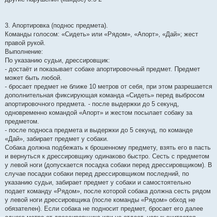
3. Апортировка (поднос предмета).
Команды голосом: «Сидеть» или «Рядом», «Апорт», «Дай»; жест
правой рукой.
Выполнение:
По указанию судьи, дрессировщик:
- достаёт и показывает собаке апортировочный предмет. Предмет
может быть любой.
- бросает предмет не ближе 10 метров от себя, при этом разрешается
дополнительная фиксирующая команда «Сидеть» перед выбросом
апортировочного предмета. - после выдержки до 5 секунд,
одновременно командой «Апорт» и жестом посылает собаку за
предметом.
- после подноса предмета и выдержки до 5 секунд, по команде
«Дай», забирает предмет у собаки.
Собака должна подбежать к брошенному предмету, взять его в пасть
и вернуться к дрессировщику одинаково быстро. Сесть с предметом
у левой ноги (допускается посадка собаки перед дрессировщиком). В
случае посадки собаки перед дрессировщиком последний, по
указанию судьи, забирает предмет у собаки и самостоятельно
подает команду «Рядом», после которой собака должна сесть рядом
у левой ноги дрессировщика (после команды «Рядом» обход не
обязателен). Если собака не подносит предмет, бросает его далее