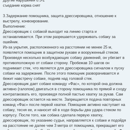
другие нарушения 0.5-2
съедание корма снят
3.Задержание помощника, защита дрессировщика, отношение к
выстрелу, конвоирование.
Выполнение:
Дрессировщик с собакой выходит на линию старта и
останавливается. При этом разрешается удерживать собаку за
ошейник.
Из-за укрытия, расположенного на расстоянии не менее 25 м,
появляется помощник в защитном рукаве и вооруженный стеком.
Произведя несколько возбуждающих собаку движений, он убегает в
противоположную от собаки сторону. Пробежав 10 шагов он
поднимает стек, что является для дрессировщика сигналом к пуску
собаки на задержание. После этого помощник разворачивается и
бежит навстречу собаке, подняв над головой стек.
Дрессировщик дает собаке команду «Фас», по которой она должна
активно (галопом) двигаться в сторону помощника по прямой и сходу
контратаковать его, произведя полной пастью хватку за рукав. Сам
дрессировщик остается на месте. Запрещается подача повторных
команд «Фас» после первой хватки. Помощник активно наступает на
собаку, тесня ее, и наносит ей в ходе борьбы два удара стеком по
корпусу. После того, как собака сделала первую хватку,
дрессировщик, по указанию судьи, направляется к собаке и подойдя
на расстояние не далее чем 3 метра от помощника, прекращает его