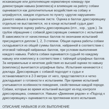
искажающие или дополняющие нормативную команду при
демонстрации навыка (комплекса) и влияющие на работу собаки
оцениваются как дополнительные воздействия на собаку и
штрафуются, каждое отдельно по пункту «другие нарушения»
данного навыка в оценочном листе. Оценка в баллах дрессировщику
отдельно не выставляется, но в конце испытаний судья дает
качественную оценку работы дрессировщика (отл., хор., удов.). За
грубое обращение с собакой дрессировщик снимается с испытаний.
В зависимости от начисленных баллов по окончании испытаний
присуждается диплом 1, 2, 3 степени. Общая оценка работы собаки
складывается из общей суммы баллов, набранной в соответствии с
итоговой таблицей набранных баллов, при условии выполнения
каждого навыка. Работа собаки оценивается судьей по каждому
навыку или комплексу в соответствии с таблицей штрафных баллов.
За неправильные и нечеткие действия из высшей оценки по навыку
(комплексу) вычитаются штрафные балы. Испытания начинаются с
доклада. Дрессировщик с собакой подходит к судье и
останавливается в 2-3 метрах от него, представляется и четко
докладывает о готовности к испытаниям. При приеме испытаний
учитываются особенности поведения, свойственные каждой породе.
Собаки, которые во время испытаний выходят из-под контроля
дрессировщика, снимаются. Навыки «Движение рядом» и «Подход к
дрессировщику» оцениваются на протяжении всего испытания.
ОПИСАНИЕ НАВЫКОВ И ИХ ВЫПОЛНЕНИЕ