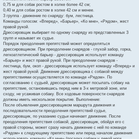
0,75 м для собак ростом в холке более 42 см;
0,40 м для собак ростом в холке 42 см и менее.
3 группа - движение по снаряду: бум, лестница.
Команды голосом: «Вперед», «Барьер», «Ко мне», «Рядом», жест
правой рукой.
Дрессировщик выбирает по одному снаряду из представленных 3
групп и называет их судье.
Порядок преодоления препятствий может определяться
дрессировщиком. При преодолении снарядов - глухой забор, горка,
легкоатлетический барьер - дрессировщик использует команду
«Барьер» и жест правой рукой. При преодолении снарядов -
лестница, бум, окоп - дрессировщик использует команду «Вперед» и
жест правой рукой. Движение дрессировщика с собакой между
препятствиями осуществляется по команде «Рядом». По
согласованию с судьей, дрессировщик может посылать собаку на
препятствие, остановившись перед ним в 3-х метровой зоне, или
сходу, не усаживая собаку. Все ходовые поверхности снарядов
должны иметь нескользкое покрытие. Выполнение:
После объявления дрессировщиком маршрута движения и
последовательности преодоления препятствий судье,
дрессировщик, по указанию судьи начинает движение. После
преодоления препятствия собакой, дрессировщик, обойдя его с
правой стороны, может сразу начать движение с ней по команде
«Рядом» к следующему препятствию или перед началом движения
использовать команду «Ко мне» (посадка собаки у левой ноги