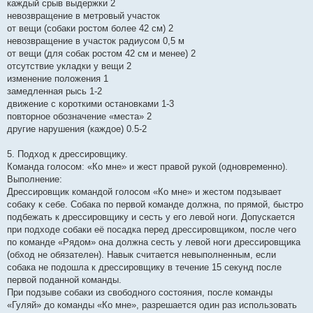
каждый срыв выдержки 2
невозвращение в метровый участок
от вещи (собаки ростом более 42 см) 2
невозвращение в участок радиусом 0,5 м
от вещи (для собак ростом 42 см и менее) 2
отсутствие укладки у вещи 2
изменение положения 1
замедленная рысь 1-2
движение с короткими остановками 1-3
повторное обозначение «места» 2
другие нарушения (каждое) 0.5-2
5. Подход к дрессировщику.
Команда голосом: «Ко мне» и жест правой рукой (одновременно).
Выполнение:
Дрессировщик командой голосом «Ко мне» и жестом подзывает
собаку к себе. Собака по первой команде должна, по прямой, быстро
подбежать к дрессировщику и сесть у его левой ноги. Допускается
при подходе собаки её посадка перед дрессировщиком, после чего
по команде «Рядом» она должна сесть у левой ноги дрессировщика
(обход не обязателен). Навык считается невыполненным, если
собака не подошла к дрессировщику в течение 15 секунд после
первой поданной команды.
При подзыве собаки из свободного состояния, после команды
«Гуляй» до команды «Ко мне», разрешается один раз использовать