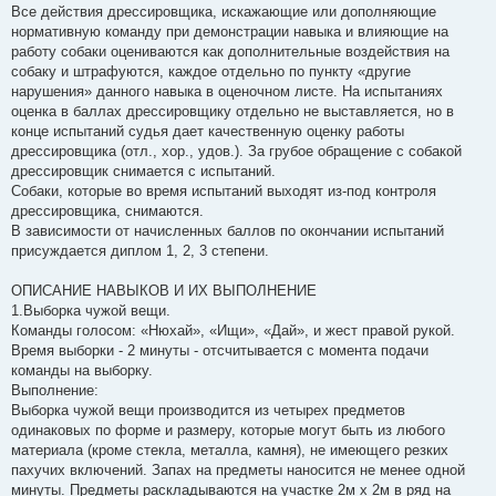
Все действия дрессировщика, искажающие или дополняющие
нормативную команду при демонстрации навыка и влияющие на
работу собаки оцениваются как дополнительные воздействия на
собаку и штрафуются, каждое отдельно по пункту «другие
нарушения» данного навыка в оценочном листе. На испытаниях
оценка в баллах дрессировщику отдельно не выставляется, но в
конце испытаний судья дает качественную оценку работы
дрессировщика (отл., хор., удов.). За грубое обращение с собакой
дрессировщик снимается с испытаний.
Собаки, которые во время испытаний выходят из-под контроля
дрессировщика, снимаются.
В зависимости от начисленных баллов по окончании испытаний
присуждается диплом 1, 2, 3 степени.
ОПИСАНИЕ НАВЫКОВ И ИХ ВЫПОЛНЕНИЕ
1.Выборка чужой вещи.
Команды голосом: «Нюхай», «Ищи», «Дай», и жест правой рукой.
Время выборки - 2 минуты - отсчитывается с момента подачи
команды на выборку.
Выполнение:
Выборка чужой вещи производится из четырех предметов
одинаковых по форме и размеру, которые могут быть из любого
материала (кроме стекла, металла, камня), не имеющего резких
пахучих включений. Запах на предметы наносится не менее одной
минуты. Предметы раскладываются на участке 2м х 2м в ряд на