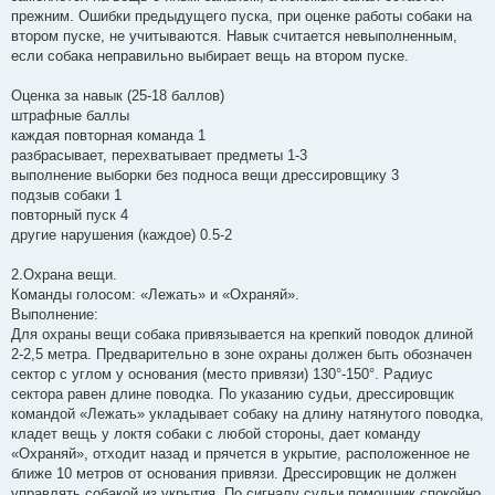
прежним. Ошибки предыдущего пуска, при оценке работы собаки на
втором пуске, не учитываются. Навык считается невыполненным,
если собака неправильно выбирает вещь на втором пуске.
Оценка за навык (25-18 баллов)
штрафные баллы
каждая повторная команда 1
разбрасывает, перехватывает предметы 1-3
выполнение выборки без подноса вещи дрессировщику 3
подзыв собаки 1
повторный пуск 4
другие нарушения (каждое) 0.5-2
2.Охрана вещи.
Команды голосом: «Лежать» и «Охраняй».
Выполнение:
Для охраны вещи собака привязывается на крепкий поводок длиной
2-2,5 метра. Предварительно в зоне охраны должен быть обозначен
сектор с углом у основания (место привязи) 130°-150°. Радиус
сектора равен длине поводка. По указанию судьи, дрессировщик
командой «Лежать» укладывает собаку на длину натянутого поводка,
кладет вещь у локтя собаки с любой стороны, дает команду
«Охраняй», отходит назад и прячется в укрытие, расположенное не
ближе 10 метров от основания привязи. Дрессировщик не должен
управлять собакой из укрытия. По сигналу судьи помощник спокойно