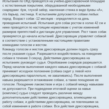
Испытания по ОКД проводятся на учебно-дрессировочной площадке
с естественным покрытием, оборудованной необходимыми
снарядами: бум, глухой забор, наклонная стенка в виде буквы «А»,
л/а барьер, лестница. К испытаниям допускаются собаки любых
пород. Возраст собак -12 месяцев - определяется на день
проведения испытаний. Испытания для собак ростом в холке 42 см и
ниже проводятся по настоящим нормативам с учетом изменений
размеров препятствий и дистанции для управления. Рост таких собак
проверяется до начала испытаний. Дрессировщик управляет собакой
в соответствии с установленными настоящими правилами
командами голосом и жестом.
Команду голосом и жестом дрессировщик должен подать сразу
после указания судьи. Разрешается воздействовать на поведение
собаки в течение 3 секунд. Действиями дрессировщика на
испытаниях руководит судья. Опробование снарядов разрешается.
Перед началом выполнения каждого навыка дрессировщик с собакой
принимает исходное положение (собака сидит у левой ноги
дрессировщика параллельно, не заваливаясь). После выполнения
навыка разрешается оглаживание собаки, а также поощрение ее
голосом. Поощрение лакомством и игра с собакой между навыками
не допускаются. При подведении итоговой оценки за навык
(комплекс) судье следует проводить различие между
дополнительными действиями дрессировщика, влияющими на
работу собаки, и действиями дрессировщика, не повлекшими за
собой изменения в работе собаки. Все действия дрессировщика,