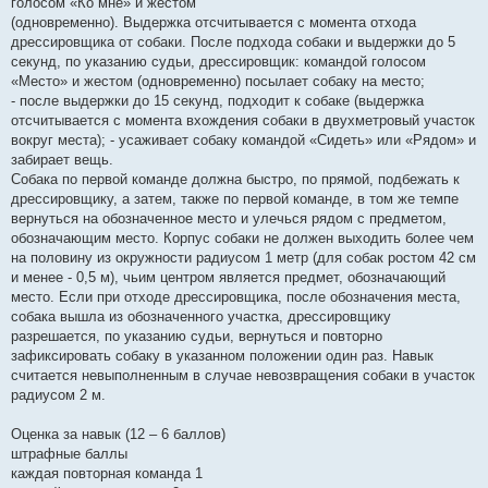
голосом «Ко мне» и жестом
(одновременно). Выдержка отсчитывается с момента отхода
дрессировщика от собаки. После подхода собаки и выдержки до 5
секунд, по указанию судьи, дрессировщик: командой голосом
«Место» и жестом (одновременно) посылает собаку на место;
- после выдержки до 15 секунд, подходит к собаке (выдержка
отсчитывается с момента вхождения собаки в двухметровый участок
вокруг места); - усаживает собаку командой «Сидеть» или «Рядом» и
забирает вещь.
Собака по первой команде должна быстро, по прямой, подбежать к
дрессировщику, а затем, также по первой команде, в том же темпе
вернуться на обозначенное место и улечься рядом с предметом,
обозначающим место. Корпус собаки не должен выходить более чем
на половину из окружности радиусом 1 метр (для собак ростом 42 см
и менее - 0,5 м), чьим центром является предмет, обозначающий
место. Если при отходе дрессировщика, после обозначения места,
собака вышла из обозначенного участка, дрессировщику
разрешается, по указанию судьи, вернуться и повторно
зафиксировать собаку в указанном положении один раз. Навык
считается невыполненным в случае невозвращения собаки в участок
радиусом 2 м.
Оценка за навык (12 – 6 баллов)
штрафные баллы
каждая повторная команда 1