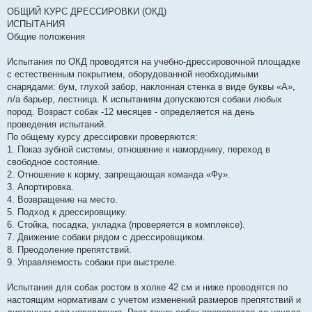
о
о
ОБЩИЙ КУРС ДРЕССИРОВКИ (ОКД)
б
ИСПЫТАНИЯ
щ
е
Общие положения
н
и
е
Испытания по ОКД проводятся на учебно-дрессировочной площадке
с естественным покрытием, оборудованной необходимыми
снарядами: бум, глухой забор, наклонная стенка в виде буквы «А»,
л/а барьер, лестница. К испытаниям допускаются собаки любых
пород. Возраст собак -12 месяцев - определяется на день
проведения испытаний.
По общему курсу дрессировки проверяются:
1. Показ зубной системы, отношение к наморднику, переход в
свободное состояние.
2. Отношение к корму, запрещающая команда «Фу».
3. Апортировка.
4. Возвращение на место.
5. Подход к дрессировщику.
6. Стойка, посадка, укладка (проверяется в комплексе).
7. Движение собаки рядом с дрессировщиком.
8. Преодоление препятствий.
9. Управляемость собаки при выстреле.
Испытания для собак ростом в холке 42 см и ниже проводятся по
настоящим нормативам с учетом изменений размеров препятствий и