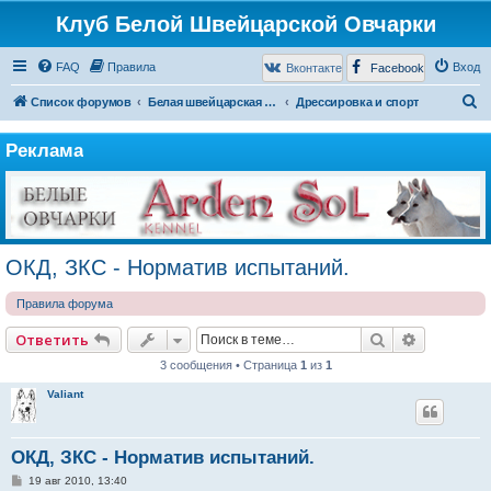
Клуб Белой Швейцарской Овчарки
FAQ
Правила
Вход
Вконтакте
Facebook
П
Список форумов
Белая швейцарская овчарка
Дрессировка и спорт
о
Реклама
и
с
к
ОКД, ЗКС - Норматив испытаний.
Правила форума
Поиск
Расширен
Ответить
3 сообщения • Страница
1
из
1
Valiant
ОКД, ЗКС - Норматив испытаний.
С
19 авг 2010, 13:40