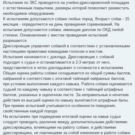
Испытания по ЗКС проводятся на учебно-дрессировочной площадке
с естественным покрытием, размеры которой позволяют разместить
необходимое оборудование.
К испытаниям допускаются собаки любых пород. Возраст собак - 15
месяцев - определяется на день проведения соревнований. На
испытания допускаются собаки, имеющие диплом по ОКД любой
степени. Ознакомление с местом проведения испытаний
разрешается.
Дрессировщик управляет собакой в соответствии с установленными
настоящими правилами командами голосом и жестом.
Испытания начинаются с доклада. Дрессировщик с собакой
подходит к судье и останавливается в 2-3 метрах от него,
представляется и четко докладывает о готовности к испытаниям.
Общая оценка работы собаки складывается из общей суммы баллов,
набранной в соответствии с итоговой таблицей набранных баллов,
при условии выполнения каждого навыка. Работа собаки оценивается
судьей по каждому навыку в соответствии с таблицей штрафных
баллов, указанных в оценочном листе. За неправильные и нечеткие
действия из высшей оценки по навыку вычитаются штрафные балы.
При приеме испытаний учитываются особенности поведения,
свойственные каждой породе.
На испытаниях при подведении итоговой оценки за навык судье
следует проводить различие между дополнительными действиями
дрессировщика, влияющими на работу собаки, и действиями
дрессировщика, не повлекшими за собой изменения в работе собаки.