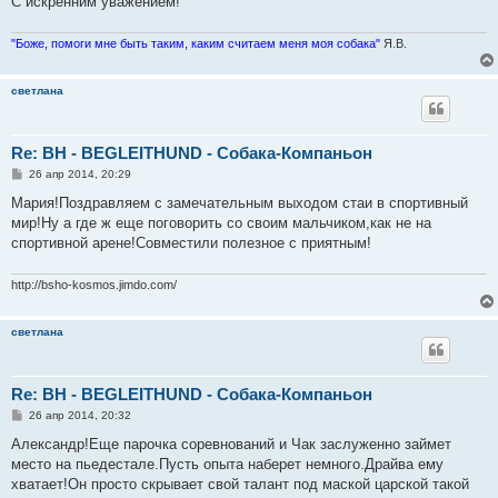
С искренним уважением!
"Боже, помоги мне быть таким, каким считаем меня моя собака"
Я.В.
светлана
Re: ВН - BEGLEITHUND - Собака-Компаньон
С
26 апр 2014, 20:29
о
о
Мария!Поздравляем с замечательным выходом стаи в спортивный
б
мир!Ну а где ж еще поговорить со своим мальчиком,как не на
щ
е
спортивной арене!Совместили полезное с приятным!
н
и
е
http://bsho-kosmos.jimdo.com/
светлана
Re: ВН - BEGLEITHUND - Собака-Компаньон
С
26 апр 2014, 20:32
о
о
Александр!Еще парочка соревнований и Чак заслуженно займет
б
место на пьедестале.Пусть опыта наберет немного.Драйва ему
щ
е
хватает!Он просто скрывает свой талант под маской царской такой
н