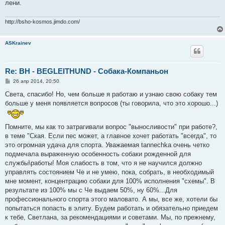
лени.
и
е
http://bsho-kosmos.jimdo.com/
ASKrainev
Re: ВН - BEGLEITHUND - Собака-Компаньон
С
26 апр 2014, 20:50
о
о
Света, спасибо! Но, чем больше я работаю и узнаю свою собаку тем
б
больше у меня появляется вопросов (ты говорила, что это хорошо...)
щ
е
н
и
Помните, мы как то затрагивали вопрос "выносливости" при работе?,
е
в теме "Ская. Если пес может, а главное хочет работать "всегда", то
это огромная удача для спорта. Уважаемая tannechka очень четко
подмечала выраженную особенность собаки рожденной для
службы\работы! Моя слабость в том, что я не научился должно
управлять состоянием Че и не умею, пока, собрать, в необходимый
мне момент, концентрацию собаки для 100% исполнения "схемы". В
результате из 100% мы с Че выдаем 50%, ну 60%...Для
профессионального спорта этого маловато. А мы, все же, хотели бы
попытаться попасть в элиту. Будем работать и обязательно приедем
к тебе, Светлана, за рекомендациями и советами. Мы, по прежнему,