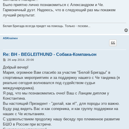
Было приятно лично познакомиться с Александром и Че.
Гармоничный дуэт. Надеюсь, что в следующий раз мы покажем
лучший результат.
Белая Бригада всегда придет на помощь. Только - позови...
ASKrainev
Re: ВН - BEGLEITHUND - Собака-Компаньон
С
26 апр 2014, 20:06
о
о
Добрый вечер!
б
Мария, огромное Вам спасибо за участие "Белой Бригады" в
щ
е
спортивных мероприятиях и за поддержку нашего с Че тандема (я
н
реально сегодня волновался под судейством судьи
и
е
международника).
Я рад, что мы познакомились очно! Ваш с Ланцем диплом у
Константина.
Вы настоящий Президент - "делай, как я!", для породы это важно.
Буду рад видеть Вас и как соперника, и как группу поддержки на
наших с Че испытаниях.
С удовольствием продолжу нашу беседу про племенное развитие
БШО в России при встрече.