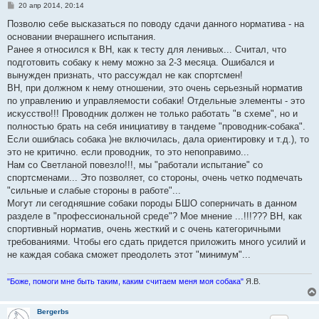
С
20 апр 2014, 20:14
о
о
Позволю себе высказаться по поводу сдачи данного норматива - на
б
основании вчерашнего испытания.
щ
е
Ранее я относился к ВН, как к тесту для ленивых... Считал, что
н
подготовить собаку к нему можно за 2-3 месяца. Ошибался и
и
е
вынужден признать, что рассуждал не как спортсмен!
ВН, при должном к нему отношении, это очень серьезный норматив
по управлению и управляемости собаки! Отдельные элементы - это
искусство!!! Проводник должен не только работать "в схеме", но и
полностью брать на себя инициативу в тандеме "проводник-собака".
Если ошиблась собака )не включилась, дала ориентировку и т.д.), то
это не критично. если проводник, то это непоправимо...
Нам со Светланой повезло!!!, мы "работали испытание" со
спортсменами... Это позволяет, со стороны, очень четко подмечать
"сильные и слабые стороны в работе"...
Могут ли сегодняшние собаки породы БШО соперничать в данном
разделе в "профессиональной среде"? Мое мнение ...!!!??? ВН, как
спортивный норматив, очень жесткий и с очень категоричными
требованиями. Чтобы его сдать придется приложить много усилий и
не каждая собака сможет преодолеть этот "минимум"...
"Боже, помоги мне быть таким, каким считаем меня моя собака"
Я.В.
Bergerbs