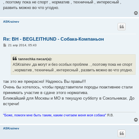
, поэтому пока не спорт , норматив , техничный , интересный ,
развить можно во что угодно.
ASKrainev
Re: ВН - BEGLEITHUND - Собака-Компаньон
С
21 апр 2014, 05:43
о
о
б
tannechka писал(а):
щ
е
ASKrainev ,да могут и без особых проблем . , поэтому пока не спорт
н
, норматив , техничный , интересный , развить можно во что угодно.
и
е
так это же прекрасно! Надеюсь Вы правы!!!
Очень бы хотелось, чтобы представители породы поактивнее стали
принимать участие в сдаче этого норматива.
Ближайший для Москвы и МО в текущую субботу в Сокольниках. До
встречи!
"Боже, помоги мне быть таким, каким считаем меня моя собака"
Я.В.
ASKrainev