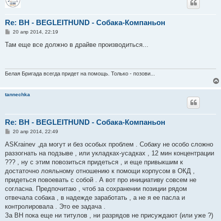
Re: ВН - BEGLEITHUND - Собака-Компаньон
С
20 апр 2014, 22:19
о
о
Там еще все должно в драйве производиться...
б
щ
е
н
и
Белая Бригада всегда придет на помощь. Только - позови...
е
tannechka
Re: ВН - BEGLEITHUND - Собака-Компаньон
С
20 апр 2014, 22:49
о
о
ASKrainev ,да могут и без особых проблем . Собаку не особо сложно
б
раззогнать на подзыве , или укладках-усадках , 12 мин концентрации
щ
е
??? , ну с этим повозиться придеться , и еще привыкшим к
н
достаточно лояльному отношению к помощи корпусом в ОКД ,
и
е
придеться повоевать с собой . А вот про инициативу совсем не
согласна. Предпочитаю , чтоб за сохранении позиции рядом
отвечала собака , в надежде заработать , а не я ее пасла и
контролировала . Это ее задача .
За ВН пока еще ни титулов , ни разрядов не присуждают (или уже ?)