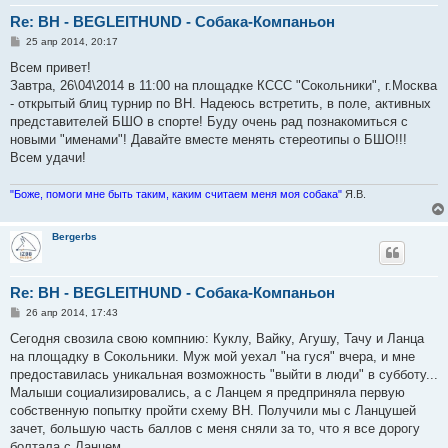
Re: ВН - BEGLEITHUND - Собака-Компаньон
С
25 апр 2014, 20:17
о
о
Всем привет!
б
Завтра, 26\04\2014 в 11:00 на площадке КССС "Сокольники", г.Москва
щ
е
- открытый блиц турнир по ВН. Надеюсь встретить, в поле, активных
н
представителей БШО в спорте! Буду очень рад познакомиться с
и
е
новыми "именами"! Давайте вместе менять стереотипы о БШО!!!
Всем удачи!
"Боже, помоги мне быть таким, каким считаем меня моя собака"
Я.В.
Bergerbs
Re: ВН - BEGLEITHUND - Собака-Компаньон
С
26 апр 2014, 17:43
о
о
Сегодня свозила свою компнию: Куклу, Вайку, Агушу, Тачу и Ланца
б
на площадку в Сокольники. Муж мой уехал "на гуся" вчера, и мне
щ
е
предоставилась уникальная возможность "выйти в люди" в субботу...
н
Малыши социализировались, а с Ланцем я предприняла первую
и
е
собственную попытку пройти схему ВН. Получили мы с Ланцушей
зачет, большую часть баллов с меня сняли за то, что я все дорогу
болтала с Ланцем...