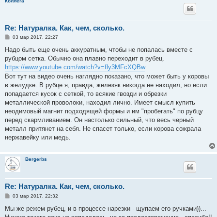
Коллега
Re: Натуралка. Как, чем, сколько.
С
03 мар 2017, 22:27
о
о
Надо быть еще очень аккуратным, чтобы не попалась вместе с
б
рубцом сетка. Обычно она плавно переходит в рубец.
щ
е
https://www.youtube.com/watch?v=fly3MFcXQBw
н
Вот тут на видео очень наглядно показано, что может быть у коровы
и
е
в желудке. В рубце я, правда, железяк никогда не находил, но если
попадается кусок с сеткой, то всякие гвозди и обрезки
металлической проволоки, находил лично. Имеет смысл купить
неодимовый магнит подходящей формы и им "пробегать" по рубцу
перед скармливанием. Он настолько сильный, что весь черный
металл притянет на себя. Не спасет только, если корова сожрала
нержавейку или медь.
Bergerbs
Re: Натуралка. Как, чем, сколько.
С
03 мар 2017, 22:32
о
о
Мы же режем рубец, и в процессе нарезки - щупаем его ручками))...
б