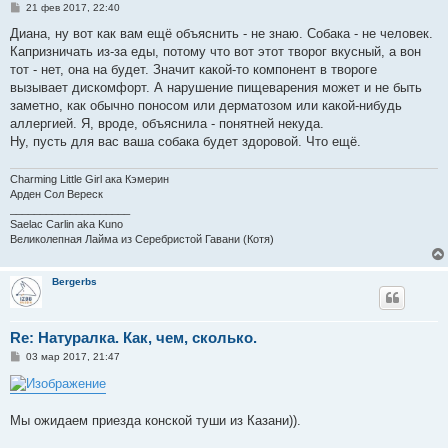
С
21 фев 2017, 22:40
о
о
Диана, ну вот как вам ещё объяснить - не знаю. Собака - не человек.
б
Капризничать из-за еды, потому что вот этот творог вкусный, а вон
щ
е
тот - нет, она на будет. Значит какой-то компонент в твороге
н
вызывает дискомфорт. А нарушение пищеварения может и не быть
и
е
заметно, как обычно поносом или дерматозом или какой-нибудь
аллергией. Я, вроде, объяснила - понятней некуда.
Ну, пусть для вас ваша собака будет здоровой. Что ещё.
Charming Little Girl ака Кэмерин
Арден Сол Вереск
____________________
Saelac Carlin aka Kuno
Великолепная Лайма из Серебристой Гавани (Котя)
Bergerbs
Re: Натуралка. Как, чем, сколько.
С
03 мар 2017, 21:47
о
о
б
щ
е
Мы ожидаем приезда конской туши из Казани)).
н
и