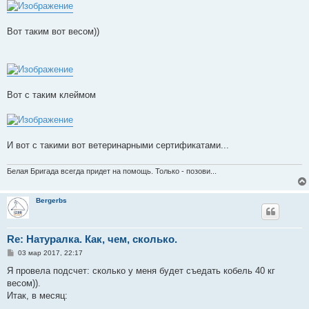
е
Вот таким вот весом))
Вот с таким клеймом
И вот с такими вот ветеринарными сертификатами...
Белая Бригада всегда придет на помощь. Только - позови...
Bergerbs
Re: Натуралка. Как, чем, сколько.
С
03 мар 2017, 22:17
о
о
Я провела подсчет: сколько у меня будет съедать кобель 40 кг
б
весом)).
щ
е
Итак, в месяц:
н