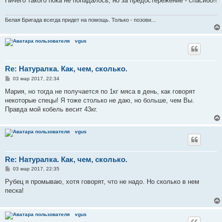
Ничего такого пока не попадалось, но за предостережение - спасибо!!
щ
е
н
и
Белая Бригада всегда придет на помощь. Только - позови...
е
vgus
Re: Натуралка. Как, чем, сколько.
С
03 мар 2017, 22:34
о
о
Мария, но тогда не получается по 1кг мяса в день, как говорят
б
некоторые спецы! Я тоже столько не даю, но больше, чем Вы.
щ
е
Правда мой кобель весит 43кг.
н
и
е
vgus
Re: Натуралка. Как, чем, сколько.
С
03 мар 2017, 22:35
о
о
Рубец я промываю, хотя говорят, что не надо. Но сколько в нем
б
песка!
щ
е
н
и
vgus
е