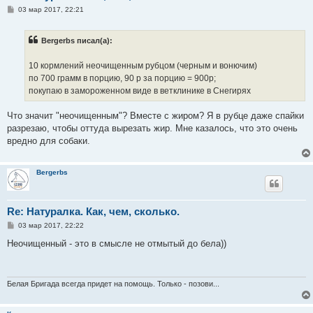
С
03 мар 2017, 22:21
о
о
б
Bergerbs писал(а):
щ
е
н
10 кормлений неочищенным рубцом (черным и вонючим)
и
е
по 700 грамм в порцию, 90 р за порцию = 900р;
покупаю в замороженном виде в ветклинике в Снегирях
Что значит "неочищенным"? Вместе с жиром? Я в рубце даже спайки
разрезаю, чтобы оттуда вырезать жир. Мне казалось, что это очень
вредно для собаки.
Bergerbs
Re: Натуралка. Как, чем, сколько.
С
03 мар 2017, 22:22
о
о
Неочищенный - это в смысле не отмытый до бела))
б
щ
е
н
и
Белая Бригада всегда придет на помощь. Только - позови...
е