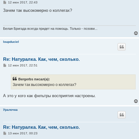
С
12 июн 2017, 22:43
о
о
Зачем так высокомерно о коллегах?
б
щ
е
н
и
Белая Бригада всегда придет на помощь. Только - позови...
е
loupduciel
Re: Натуралка. Как, чем, сколько.
С
12 июн 2017, 22:51
о
о
б
Bergerbs писал(а):
щ
е
Зачем так высокомерно о коллегах?
н
и
е
А это у кого как фильтры восприятия настроены.
Уралочка
Re: Натуралка. Как, чем, сколько.
С
13 июн 2017, 00:23
о