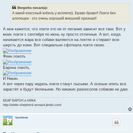
о
б
Bergerbs писал(а):
щ
е
А какой классный кобель у коллеги)). Браво-браво!! Локти без
н
алопеции - это очень хороший внешний признак!!
и
е
А мне кажется, что локти это не от питания зависит все таки. Вот у
моих локти с сентября по июнь ну просто отличные. А вот, когда
начинается жара все собаки валяются на локтях и стирают всю
шерсть до кожи. Вот специально сфоткала локти своих.
Феин локоть
Барона локоть
И Никин.
А вот через пару недель локти станут лысыми. А осенью опять все
зарастёт и будут беленькие. Но никаких разносолов собакам не даю.
БЕАР БАРОН и НИКА
http://white-shepherd-armavir.jimdo.com/
lavelena