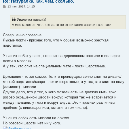
Re: Натуралка. Как, чем, сколько.
С
13 июн 2017, 14:15
о
о
б
Уралочка писал(а):
щ
е
А мне кажется, что локти это не от питания зависит все таки.
н
и
е
Совершенно согласна.
Лысые локти - признак того, что у собаки возможно жесткая
подстилка.
У наших собак у всех, кто спит на деревянном настиле в вольерах -
локти в мозолях.
А у тех, кто спит на специальном мате - локти шерстяные.
Домашние - то же самое. Те, кто преимущественно спит на диване/
мягкой подстилек/ковре - локти шерстяные, а у тех, кто спит на полу
(ламинат) - мозоли.
Другое дело, что у тех, у кого мозоли есть не должно быть ярко
розово окрашенной шерсти вокруг, которая так же встречается и
между пальцев, у глаз и вокруг ануса. Это - признак различных
проблем (с пищеварением, кстати, в том числе).
У наших собак есть мозоли на локтях.
Но розовой шерсти нет ни у кого.