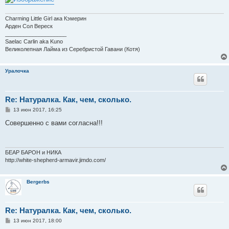
Charming Little Girl ака Кэмерин
Арден Сол Вереск
____________________
Saelac Carlin aka Kuno
Великолепная Лайма из Серебристой Гавани (Котя)
Уралочка
Re: Натуралка. Как, чем, сколько.
С
13 июн 2017, 16:25
о
о
Совершенно с вами согласна!!!
б
щ
е
н
и
БЕАР БАРОН и НИКА
е
http://white-shepherd-armavir.jimdo.com/
Bergerbs
Re: Натуралка. Как, чем, сколько.
С
13 июн 2017, 18:00
о