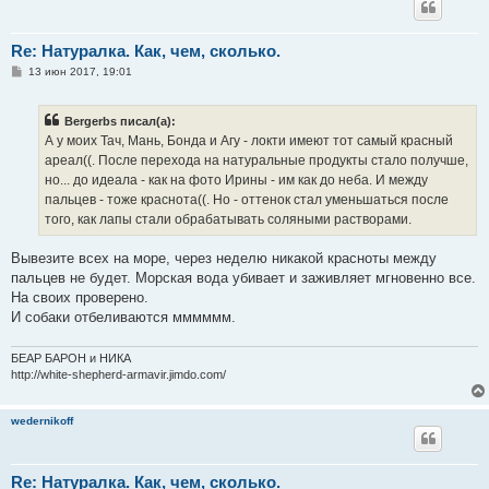
Re: Натуралка. Как, чем, сколько.
С
13 июн 2017, 19:01
о
о
б
Bergerbs писал(а):
щ
е
А у моих Тач, Мань, Бонда и Агу - локти имеют тот самый красный
н
ареал((. После перехода на натуральные продукты стало получше,
и
е
но... до идеала - как на фото Ирины - им как до неба. И между
пальцев - тоже краснота((. Но - оттенок стал уменьшаться после
того, как лапы стали обрабатывать соляными растворами.
Вывезите всех на море, через неделю никакой красноты между
пальцев не будет. Морская вода убивает и заживляет мгновенно все.
На своих проверено.
И собаки отбеливаются мммммм.
БЕАР БАРОН и НИКА
http://white-shepherd-armavir.jimdo.com/
wedernikoff
Re: Натуралка. Как, чем, сколько.