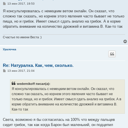
С
13 июн 2017, 19:53
о
о
Я консультировалась с немецким ветом онлайн. Он сказал, что
б
сложно так сказать, но корнем этого явления часто бывает не только
щ
е
пища, но и грибок. Имеет смысл сдать анализ на грибок. А в корме
н
обратить внимание на количество дрожжей и витамина В. Как-то так
и
е
Счастье по имени Веста :)
Уралочка
Re: Натуралка. Как, чем, сколько.
С
13 июн 2017, 21:04
о
о
б
wedernikoff писал(а):
щ
е
Я консультировалась с немецким ветом онлайн. Он сказал, что
н
сложно так сказать, но корнем этого явления часто бывает не
и
е
только пища, но и грибок. Имеет смысл сдать анализ на грибок. А в
корме обратить внимание на количество дрожжей и витамина В.
Как-то так
Света, возможно я бы согласилась на 100% что между пальцев
сидит грибок, так как когда Барон был маленький, он подцепил