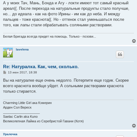
о
А у моих Тач, Мань, Бонда и Агу - локти имеют тот самый красный
б
ареал((. После перехода на натуральные продукты стало получше,
щ
е
но... до идеала - как на фото Ирины - им как до неба. И между
н
пальцев - тоже краснота((. Но - оттенок стал уменьшаться после
и
е
того, как лапы стали обрабатывать соляными растворами.
Белая Бригада всегда придет на помощь. Только - позови...
lavelena
Re: Натуралка. Как, чем, сколько.
С
13 июн 2017, 18:38
о
о
Вы на натуралке еще очень недолго. Потерпите еще годик. Скорее
б
всего краснота вообще уйдет. А сольными растворами краснота
щ
е
только стирается.
н
и
е
Charming Little Girl ака Кэмерин
Арден Сол Вереск
____________________
Saelac Carlin aka Kuno
Великолепная Лайма из Серебристой Гавани (Котя)
Уралочка