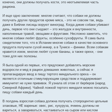
конечно, они должны получать кости, это неотъемлемая часть
рациона.
И еще одно заключение: многие считают, что собаки не должны
получать других продуктов кроме мяса, - это не совсем так, ведь
даже в Библии лисицы воруют виноград. Когда дикие собаки убивают
дичь, первое что они съедают – это желудок и внутренности,
наполненные травой, овощами и фруктами. Несложно заметить, что
многие собаки любят фрукты, особенно сухофрукты. Я сама была
свидетелем того, что в Испании многие собаки в качестве основного
продукта получали сухой инжир, а в Тунисе – финики. Всем собакам
нравится изюм, многие любят сухие бананы, а также орехи, - они
тоже для них полезны.
Я была одной из первых, кто предложил добавлять морские
водоросли и мед в рацион домашних животных, а сейчас я
пропагандирую ввод в пищу тертого миндального ореха – он
является отличным стимулирующим средством и поддерживает
иммунитет не хуже прививок. Я узнала об этом от берберов (народ
Северной Африки). Чайной ложкой тертого миндаля можно посыпать
пищу собаки каждый день.
В полдень взрослая собака должна получать стопроцентно цельные
злаковые, НЕ вареные: овес, рис, кукуруза, ячмень должны не
вариться, а завариваться, настаиваться на сыром или кислом