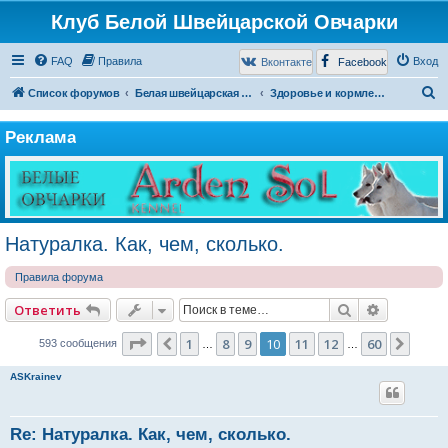
Клуб Белой Швейцарской Овчарки
FAQ
Правила
Вход
Вконтакте
Facebook
П
Список форумов
Белая швейцарская овчарка
Здоровье и кормление
о
Реклама
и
с
к
Натуралка. Как, чем, сколько.
Правила форума
Поиск
Расширен
Ответить
Страница
10
из
60
1
8
9
10
11
12
60
Пред.
След
593 сообщения
…
…
ASKrainev
Re: Натуралка. Как, чем, сколько.