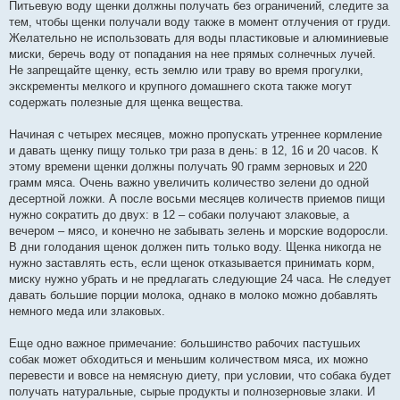
Питьевую воду щенки должны получать без ограничений, следите за
тем, чтобы щенки получали воду также в момент отлучения от груди.
Желательно не использовать для воды пластиковые и алюминиевые
миски, беречь воду от попадания на нее прямых солнечных лучей.
Не запрещайте щенку, есть землю или траву во время прогулки,
экскременты мелкого и крупного домашнего скота также могут
содержать полезные для щенка вещества.
Начиная с четырех месяцев, можно пропускать утреннее кормление
и давать щенку пищу только три раза в день: в 12, 16 и 20 часов. К
этому времени щенки должны получать 90 грамм зерновых и 220
грамм мяса. Очень важно увеличить количество зелени до одной
десертной ложки. А после восьми месяцев количеств приемов пищи
нужно сократить до двух: в 12 – собаки получают злаковые, а
вечером – мясо, и конечно не забывать зелень и морские водоросли.
В дни голодания щенок должен пить только воду. Щенка никогда не
нужно заставлять есть, если щенок отказывается принимать корм,
миску нужно убрать и не предлагать следующие 24 часа. Не следует
давать большие порции молока, однако в молоко можно добавлять
немного меда или злаковых.
Еще одно важное примечание: большинство рабочих пастушьих
собак может обходиться и меньшим количеством мяса, их можно
перевести и вовсе на немясную диету, при условии, что собака будет
получать натуральные, сырые продукты и полнозерновые злаки. И