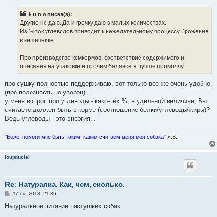
о
б
k u n o писал(а):
щ
е
Другие не даю. Да и гречку даю в малых количествах.
н
Избыток углеводов приводит к нежелательному процессу брожения
и
е
в кишечнике.
Про производство комкормов, соответствие содержимого и
описания на упаковке и прочем балансе я лучше промолчу.
про сушку полностью поддерживаю, вот только все же очень удобно,
(про полезность не уверен)....
у меня вопрос про углеводы - каков их %, в удельной величине, Вы
считаете должен быть в корме (соотношение белки/углеводы/жиры)?
Ведь углеводы - это энергия...
"Боже, помоги мне быть таким, каким считаем меня моя собака"
Я.В.
loupduciel
Re: Натуралка. Как, чем, сколько.
С
17 окт 2013, 21:36
о
о
Натуральное питание пастушьих собак
б
щ