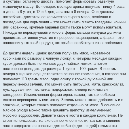
и суставы, отличную шерсть, помогает формировать развитую
мышечную массу. До четырех месяцев щенки получают пищу 4 раза
в день: в 8 утра, в 12 и 4 дня, а затем в 8 вечера. Они должны
потреблять достаточное количество сырого мяса, особенно в
последние два кормления – это может быть мякоть говядины, конины
или баранины, крупные бараньи кости также могут использоваться.
Никогда не перекручивайте мясо в фарш, мышцы желудка должны
принимать активное участие в процессе пищеварения, а фарш – это
наполовину готовый продукт, который способствует их ослаблению.
До десяти недель щенок должен получать мясо, нарезанное
кусочками по размеру с чайную ложку, к четырем месяцам каждый
кусок должен быть не меньше двух чайных ложек, а потом
постепенно доводить до размера 1 кусок – 100 грамм. В восемь
вечера у щенков осуществляется основное кормление, в которое они
получают 110 грамм мясо, одну ложку с горкой рубленной или
перекрученной зелени, это может быть петрушка, мята, кресс-салат,
лук, одуванчики, песчанка, подорожник, клевер или листья
сельдерея. Измельченная форма здесь важна, так как собакам
сложно переваривать клетчатку. Зелень может также добавлять и в
злаковые, которые собака получает отдельно от мяса. В основное
мясное блюдо можно также добавить щепотку измельченных
морских водорослей. Давайте сырые кости в каждое кормление. Не
стоит использовать только свиное мясо и кости, так как в свинине
часто содержаться опасные для собак (и для людей) гельминты.