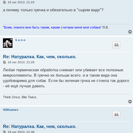
С
16 окт 2013, 21:23
о
о
а почему только гречка и обязательно в "сыром виде"?
б
щ
е
н
и
"Боже, помоги мне быть таким, каким считаем меня моя собака"
Я.В.
е
k u n o
Re: Натуралка. Как, чем, сколько.
С
16 окт 2013, 21:28
о
о
Любая термическая обработка снижает или убивает все полезные
б
микроэлементы. В гречке их больше всего. и в таком виде она
щ
е
удобоварима для собак. Если бы зеленая грчка не стоила так дорого
н
- её ещё лучше давать.
и
е
Think Once, Bite Twice.
ASKrainev
Re: Натуралка. Как, чем, сколько.
С
16 окт 2013, 21:39