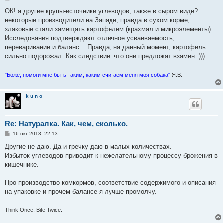
о
о
ОК! а другие крупы-источники углеводов, также в сыром виде?
б
некоторые производители на Западе, правда в сухом корме,
щ
е
злаковые стали замещать картофелем (крахмал и микроэлементы)...
н
Исследования подтверждают отличное усваеваемость,
и
е
переваривание и баланс... Правда, на данный момент, картофель
сильно подорожал. Как следствие, что они предложат взамен..)))
"Боже, помоги мне быть таким, каким считаем меня моя собака"
Я.В.
k u n o
Re: Натуралка. Как, чем, сколько.
С
16 окт 2013, 22:13
о
о
Другие не даю. Да и гречку даю в малых количествах.
б
Избыток углеводов приводит к нежелательному процессу брожения в
щ
е
кишечнике.
н
и
е
Про производство комкормов, соответствие содержимого и описания
на упаковке и прочем балансе я лучше промолчу.
Think Once, Bite Twice.