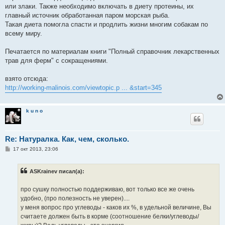
или злаки. Также необходимо включать в диету протеины, их
главный источник обработанная паром морская рыба.
Такая диета помогла спасти и продлить жизни многим собакам по
всему миру.
Печатается по материалам книги "Полный справочник лекарственных
трав для ферм" с сокращениями.
взято отсюда:
http://working-malinois.com/viewtopic.p ... &start=345
k u n o
Re: Натуралка. Как, чем, сколько.
С
17 окт 2013, 23:06
о
о
б
ASKrainev писал(а):
щ
е
н
про сушку полностью поддерживаю, вот только все же очень
и
е
удобно, (про полезность не уверен)....
у меня вопрос про углеводы - каков их %, в удельной величине, Вы
считаете должен быть в корме (соотношение белки/углеводы/