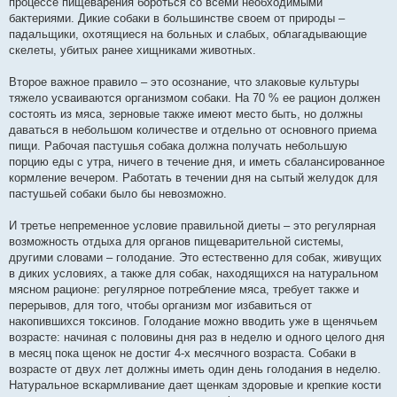
процессе пищеварения бороться со всеми необходимыми
бактериями. Дикие собаки в большинстве своем от природы –
падальщики, охотящиеся на больных и слабых, облагадывающие
скелеты, убитых ранее хищниками животных.
Второе важное правило – это осознание, что злаковые культуры
тяжело усваиваются организмом собаки. На 70 % ее рацион должен
состоять из мяса, зерновые также имеют место быть, но должны
даваться в небольшом количестве и отдельно от основного приема
пищи. Рабочая пастушья собака должна получать небольшую
порцию еды с утра, ничего в течение дня, и иметь сбалансированное
кормление вечером. Работать в течении дня на сытый желудок для
пастушьей собаки было бы невозможно.
И третье непременное условие правильной диеты – это регулярная
возможность отдыха для органов пищеварительной системы,
другими словами – голодание. Это естественно для собак, живущих
в диких условиях, а также для собак, находящихся на натуральном
мясном рационе: регулярное потребление мяса, требует также и
перерывов, для того, чтобы организм мог избавиться от
накопившихся токсинов. Голодание можно вводить уже в щенячьем
возрасте: начиная с половины дня раз в неделю и одного целого дня
в месяц пока щенок не достиг 4-х месячного возраста. Собаки в
возрасте от двух лет должны иметь один день голодания в неделю.
Натуральное вскармливание дает щенкам здоровые и крепкие кости