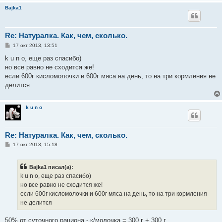
Bajka1
Re: Натуралка. Как, чем, сколько.
С
17 окт 2013, 13:51
о
о
k u n o, еще раз спасибо)
б
но все равно не сходится же!
щ
е
если 600г кисломолочки и 600г мяса на день, то на три кормления не
н
делится
и
е
k u n o
Re: Натуралка. Как, чем, сколько.
С
17 окт 2013, 15:18
о
о
б
Bajka1 писал(а):
щ
е
k u n o, еще раз спасибо)
н
но все равно не сходится же!
и
е
если 600г кисломолочки и 600г мяса на день, то на три кормления
не делится
50% от суточного рациона - к/молочка = 300 г + 300 г