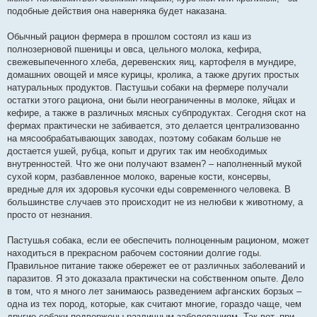
подобные действия она наверняка будет наказана.
Обычный рацион фермера в прошлом состоял из каш из
полнозерновой пшеницы и овса, цельного молока, кефира,
свежевыпеченного хлеба, деревенских яиц, картофеля в мундире,
домашних овощей и мясе курицы, кролика, а также других простых
натуральных продуктов. Пастушьи собаки на фермере получали
остатки этого рациона, они были неограниченны в молоке, яйцах и
кефире, а также в различных мясных субпродуктах. Сегодня скот на
фермах практически не забивается, это делается централизованно
на мясообрабатывающих заводах, поэтому собакам больше не
достается ушей, рубца, копыт и других так им необходимых
внутренностей. Что же они получают взамен? – наполненный мукой
сухой корм, разбавленное молоко, вареные кости, консервы,
вредные для их здоровья кусочки еды современного человека. В
большинстве случаев это происходит не из нелюбви к животному, а
просто от незнания.
Пастушья собака, если ее обеспечить полноценным рационом, может
находиться в прекрасном рабочем состоянии долгие годы.
Правильное питание также обережет ее от различных заболеваний и
паразитов. Я это доказала практически на собственном опыте. Дело
в том, что я много лет занимаюсь разведением афганских борзых –
одна из тех пород, которые, как считают многие, гораздо чаще, чем
другие собаки подвержены различным заболеваниям. Так вот, при