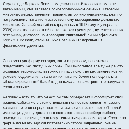
е
Джульет де Барклай Леви – общепризнанный классик в области
н
ветеринарии, она является основоположником лечения и терапии
и
е
животных лекарственными травами, автор многочисленных книг по
натуральному питанию и естественному выращиванию домашних
животных. За свой долгий век (родилась в 1912 году и умерла в
2009) она стала известной не только как публицист, путешественник,
ветеринар, диетолог, но и заводчик уникальной линии афганских
борзых Turkuman, отличавшихся отличным здоровьем и
физическими данными.
Современную ферму сегодня, как и в прошлом, невозможно
представить без пастушьих собак. Они выполняют все ту же работу:
охраняют территорию, выгоняют и пасут скот, но как изменились их
условия содержания, стало ли их питание более полноценным и
сбалансированным? Давайте для начала рассмотрим, что получали
собаки раньше.
Человек – есть то, что он ест, он сам определяет и формирует свой
рацион. Собаки же в этом отношении полностью зависят от своего
хозяина – это он определяет количество и качество, потребляемой
ими пищи. Даже у домашнего скота есть некая свобода выбора,
приходя на пастбище, они могут сами выбирать себе корм. Собаке на
ферме добывать еду самостоятельно строго запрещено: она не
может полакомиться свежими яйцами, курочкой или кроликом, - за