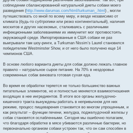
соблюдении сбалансированной натуральной диеты собаки моего
разведения (
http://www.darumas.com/html/turkuman_.html
) , могли
путешествовать со мной по всему миру, и везде независимо от
климата (будь-то субтропики или резко континентальный), наличия
москитов и других насекомых, сталкиваясь с различными
инфекционными заболеваниями их иммунитет мог противостоять
окружающей среде. Импортированные в США собаки не раз
выигрывали там шоу-ринги, а Turkuman Nissim’s Laurel становился
победителем Westminster Show, и от него было получено еще 14
чемпионов США.
В основе любого варианта диеты для собак должно лежать главное
правило – натуральное сырое питание. На 70% в нездоровье
современных собак виновата готовая сухая еда.
Во время ее обработки теряется не только большинство важных
питательных элементов, но и полностью меняются взаимоотношения
входящих в нее ингредиентов. В итоге все органы желудочно-
кишечного тракта вынуждены работать в непривычном для них
режиме, процесс пищеварения становится во многом упрощенным, и
как результат – функции печени, желудка, поджелудочной железы у
собак становятся ослабленными. Сегодня мы ошибочно полагаем,
что благодаря обработке в мясе убиваются различные бактерии, но
первоначально организм собаки устроен так, что он сам способен в