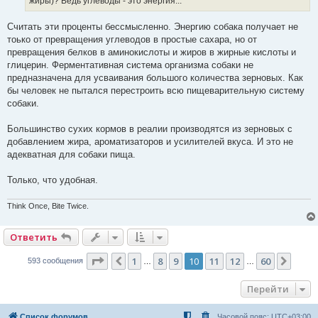
жиры)? Ведь углеводы - это энергия...
Считать эти проценты бессмысленно. Энергию собака получает не
тоько от превращения углеводов в простые сахара, но от
превращения белков в аминокислоты и жиров в жирные кислоты и
глицерин. Ферментативная система организма собаки не
предназначена для усваивания большого количества зерновых. Как
бы человек не пытался перестроить всю пищеварительную систему
собаки.
Большинство сухих кормов в реалии производятся из зерновых с
добавлением жира, ароматизаторов и усилителей вкуса. И это не
адекватная для собаки пища.
Только, что удобная.
Think Once, Bite Twice.
Ответить
Страница
10
из
60
1
8
9
10
11
12
60
Пред.
След
593 сообщения
…
…
Перейти
Список форумов
Часовой пояс:
UTC+03:00