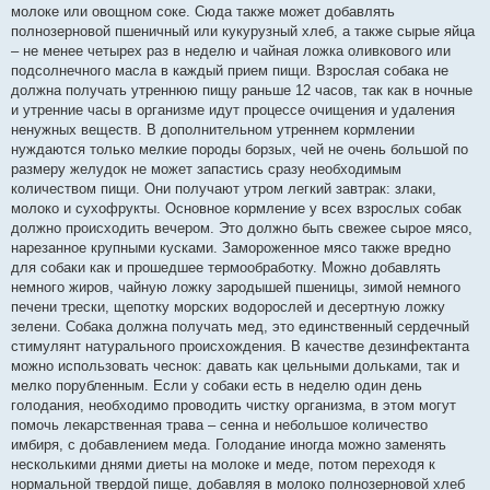
молоке или овощном соке. Сюда также может добавлять
полнозерновой пшеничный или кукурузный хлеб, а также сырые яйца
– не менее четырех раз в неделю и чайная ложка оливкового или
подсолнечного масла в каждый прием пищи. Взрослая собака не
должна получать утреннюю пищу раньше 12 часов, так как в ночные
и утренние часы в организме идут процессе очищения и удаления
ненужных веществ. В дополнительном утреннем кормлении
нуждаются только мелкие породы борзых, чей не очень большой по
размеру желудок не может запастись сразу необходимым
количеством пищи. Они получают утром легкий завтрак: злаки,
молоко и сухофрукты. Основное кормление у всех взрослых собак
должно происходить вечером. Это должно быть свежее сырое мясо,
нарезанное крупными кусками. Замороженное мясо также вредно
для собаки как и прошедшее термообработку. Можно добавлять
немного жиров, чайную ложку зародышей пшеницы, зимой немного
печени трески, щепотку морских водорослей и десертную ложку
зелени. Собака должна получать мед, это единственный сердечный
стимулянт натурального происхождения. В качестве дезинфектанта
можно использовать чеснок: давать как цельными дольками, так и
мелко порубленным. Если у собаки есть в неделю один день
голодания, необходимо проводить чистку организма, в этом могут
помочь лекарственная трава – сенна и небольшое количество
имбиря, с добавлением меда. Голодание иногда можно заменять
несколькими днями диеты на молоке и меде, потом переходя к
нормальной твердой пище, добавляя в молоко полнозерновой хлеб