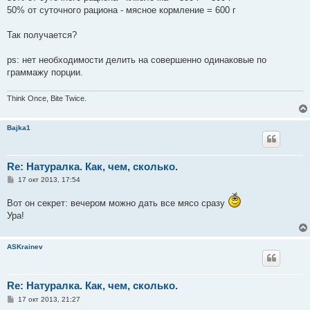
50% от суточного рациона - мясное кормление = 600 г
Так получается?
ps: нет необходимости делить на совершенно одинаковые по
граммажу порции.
Think Once, Bite Twice.
Bajka1
Re: Натуралка. Как, чем, сколько.
С
17 окт 2013, 17:54
о
о
Вот он секрет: вечером можно дать все мясо сразу
б
щ
Ура!
е
н
и
е
ASKrainev
Re: Натуралка. Как, чем, сколько.
С
17 окт 2013, 21:27
о