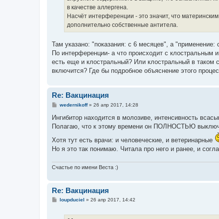
в качестве аллергена.
Насчёт интерференции - это значит, что материнским
дополнительно собственные антитела.
Там указано: "показания: с 6 месяцев", а "применение:
По интерференции- а что происходит с клостральным 
есть еще и клостральный? Или клостральный в таком с
включится? Где бы подробное объяснение этого процесс
Re: Вакцинация
С
wedernikoff
»
26 апр 2017, 14:28
о
о
Ингибитор находится в молозиве, интенсивность всасы
б
Полагаю, что к этому времени он ПОЛНОСТЬЮ выключа
щ
е
Хотя тут есть врачи: и человеческие, и ветеринарные
н
и
Но я это так понимаю. Читала про него и ранее, и согл
е
Счастье по имени Веста :)
Re: Вакцинация
С
loupduciel
»
26 апр 2017, 14:42
о
о
б