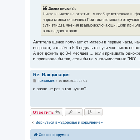
о
б
Диана писал(а):
щ
е
Никто и ничего не ответит....я вообще встречала ин
н
чнрез стенки кишечника.При том что многие отлучают 
и
е
сути эти два мнения взаимоисключающи. Если при бла
вполне достаточно.
Антитела щенок получает от матери в первые часы, нач
возраста, и отъём в 5-6 недель от суки уже никак не в
А вот дожить до 3-4 месяцев ... если прививать однок
и прививала бы так, если бы не многочисленные "НО"..
Re: Вакцинация
С
Tuskan395
»
10 ноя 2017, 23:01
о
о
а разве не раз в год нужно?
б
щ
е
н
и
е
Ответить
Вернуться в «Здоровье и кормление»
Список форумов