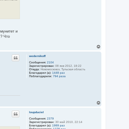
а
ч
ц
а
и
л
я
у
п
о
л
ь
з
ммунитет и
о
т? Что
в
а
т
В
е
е
л
р
я
wedernikoff
k
н
o
у
Сообщения:
2104
n
Зарегистрирован:
08 янв 2012, 18:22
т
o
Откуда:
Новомосковск, Тульская область
ь
n
Благодарил (а):
1448 раз
с
d
Поблагодарили:
794 раза
я
o
g
к
н
а
ч
а
В
л
е
у
р
loupduciel
н
у
Сообщения:
2379
Зарегистрирован:
30 май 2010, 22:14
т
Благодарил (а):
1989 раз
ь
Поблагодарили:
1278 раз