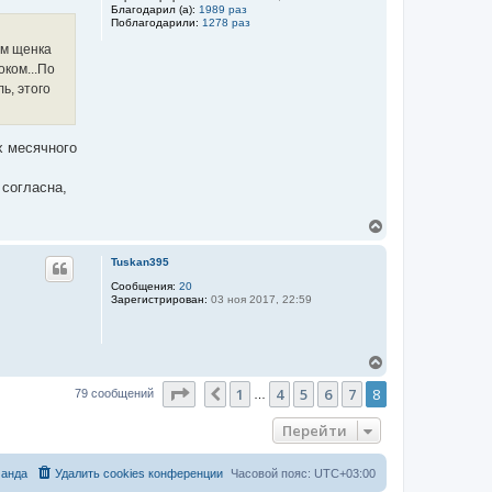
Благодарил (а):
1989 раз
ь
Поблагодарили:
1278 раз
с
я
зм щенка
к
оком...По
н
ь, этого
а
ч
а
л
х месячного
у
 согласна,
В
е
р
Tuskan395
н
у
Сообщения:
20
Зарегистрирован:
03 ноя 2017, 22:59
т
ь
с
я
В
к
е
н
Страница
8
из
8
1
4
5
6
7
8
р
Пред.
79 сообщений
а
…
н
ч
у
а
Перейти
т
л
ь
у
с
анда
Удалить cookies конференции
Часовой пояс:
UTC+03:00
я