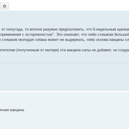
Поиск
Расширенный поиск
: от полугода, то вполне разумно предположить, что 6-недельным щенка
применения с осторожностью". Это означает, что либо слишком большо
ли слишком молодая собака может не выдержать, либо основа вакцины с
нтителам (полученным от матери) эта вакцина силы не добавит, но созда
чная вакцина.