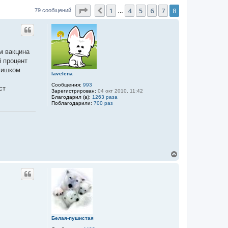
Страница
8
из
8
1
4
5
6
7
8
Пред.
79 сообщений
…
м вакцина
й процент
лишком
lavelena
Сообщения:
993
ст
Зарегистрирован:
04 окт 2010, 11:42
Благодарил (а):
1263 раза
Поблагодарили:
700 раз
В
е
р
н
у
т
ь
с
я
к
Белая-пушистая
н