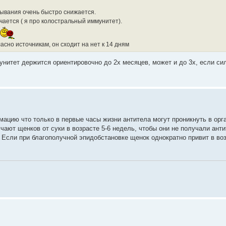
сывания очень быстро снижается.
ается ( я про колостральный иммунитет).
ласно источникам, он сходит на нет к 14 дням
нитет держится ориентировочно до 2х месяцев, может и до 3х, если си
рмацию что только в первые часы жизни антитела могут проникнуть в орг
чают щенков от суки в возрасте 5-6 недель, чтобы они не получали анти
Если при благополучной эпидобстановке щенок однократно привит в воз