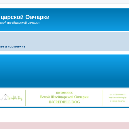
царской Овчарки
елой швейцарской овчарки
ье и кормление