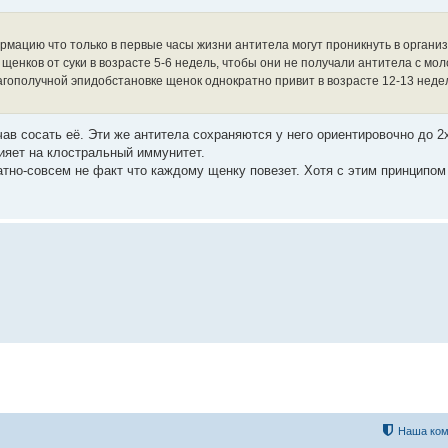
формацию что только в первые часы жизни антитела могут проникнуть в органи
щенков от суки в возрасте 5-6 недель, чтобы они не получали антитела с мол
гополучной эпидобстановке щенок однократно привит в возрасте 12-13 недел
ав сосать её. Эти же антитела сохраняются у него ориентировочно до 2
лияет на клостральный иммунитет.
ратно-совсем не факт что каждому щенку повезет. Хотя с этим принципом
.
Наша ком