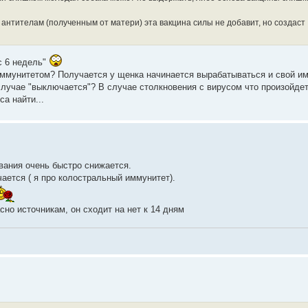
 антителам (полученным от матери) эта вакцина силы не добавит, но создаст
 с 6 недель"
иммунитетом? Получается у щенка начинается вырабатываться и свой и
лучае "выключается"? В случае столкновения с вирусом что произойде
а найти...
вания очень быстро снижается.
ется ( я про колостральный иммунитет).
асно источникам, он сходит на нет к 14 дням