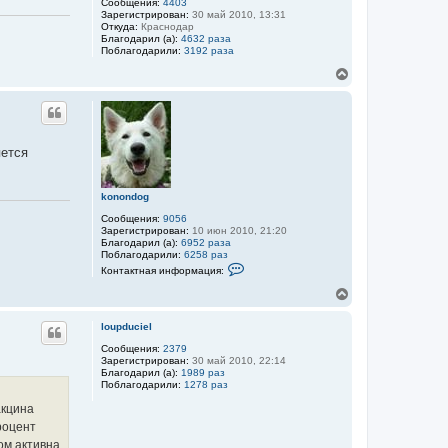
Сообщения:
4403
а
Зарегистрирован:
30 май 2010, 13:31
ч
Откуда:
Краснодар
а
Благодарил (а):
4632 раза
л
Поблагодарили:
3192 раза
у
В
е
р
н
у
т
яется
ь
с
я
konondog
к
н
Сообщения:
9056
а
Зарегистрирован:
10 июн 2010, 21:20
ч
Благодарил (а):
6952 раза
а
Поблагодарили:
6258 раз
К
л
Контактная информация:
о
у
н
В
т
е
а
р
к
loupduciel
н
т
у
Сообщения:
2379
н
Зарегистрирован:
30 май 2010, 22:14
а
т
Благодарил (а):
1989 раз
я
ь
Поблагодарили:
1278 раз
и
с
н
я
акцина
ф
к
о
роцент
н
р
ом активна
м
а