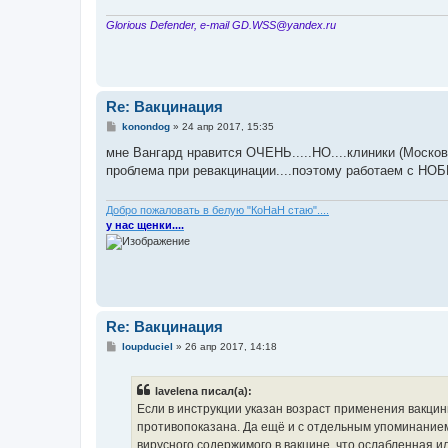
е
Glorious Defender, e-mail GD.WSS@yandex.ru
Re: Вакцинация
С
konondog
»
24 апр 2017, 15:35
о
о
мне Вангард нравится ОЧЕНЬ.....НО....клиники (Москов
б
проблема при ревакцинации....поэтому работаем с НОБИВ
щ
е
н
и
Добро пожаловать в белую "КоНаН стаю"....
е
у нас щенки....
Re: Вакцинация
С
loupduciel
»
26 апр 2017, 14:18
о
о
б
lavelena писал(а):
щ
е
Если в инструкции указан возраст применения вакцин
н
противопоказана. Да ещё и с отдельным упоминанием
и
е
вирусного содержимого в вакцине, что ослабленная 