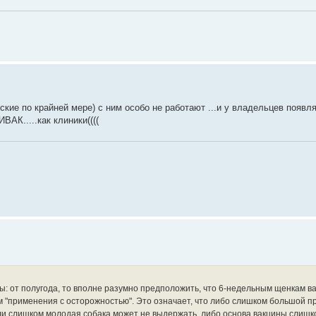
ские по крайней мере) с ним особо не работают ...и у владельцев появл
АК.....как клиники((((
ы: от полугода, то вполне разумно предположить, что 6-недельным щенкам в
 "применения с осторожностью". Это означает, что либо слишком большой п
или слишком молодая собака может не выдержать, либо основа вакцины слишк