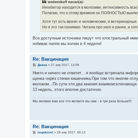
wedernikoff писал(а):
щ
е
Ингибитор находится в молозиве, интенсивность вса
н
Полагаю, что к этому времени он ПОЛНОСТЬЮ выключ
и
е
Хотя тут есть врачи: и человеческие, и ветеринарные
Но я это так понимаю. Читала про него и ранее, и сог
Все доступные источники пишут что клостральный имму
нобивак паппи мы колем в 4 недели!
Re: Вакцинация
С
Диана
»
27 апр 2017, 13:58
о
о
Никто и ничего не ответит....я вообще встречала инфо
б
щенка чнрез стенки кишечника.При том что многие отлу
щ
е
молоком...По сути эти два мнения взаимоисключающи. 
н
13 недель, этого вполне достаточно.
и
е
Мы желаем вам все что желаете вы нам - в три раза больше!!!
Re: Вакцинация
С
loupduciel
»
28 апр 2017, 09:13
о