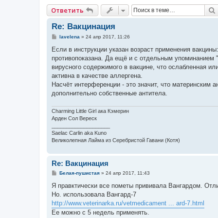
Ответить
Re: Вакцинация
С
lavelena
»
24 апр 2017, 11:26
о
о
Если в инструкции указан возраст применения вакцины
б
противопоказана. Да ещё и с отдельным упоминанием "
щ
е
вирусного содержимого в вакцине, что ослабленная и
н
активна в качестве аллергена.
и
е
Насчёт интерференции - это значит, что материнским а
дополнительно собственные антитела.
Charming Little Girl ака Кэмерин
Арден Сол Вереск
____________________
Saelac Carlin aka Kuno
Великолепная Лайма из Серебристой Гавани (Котя)
Re: Вакцинация
С
Белая-пушистая
»
24 апр 2017, 11:43
о
о
Я правктически все пометы прививала Вангардом. Отли
б
Но. использовала Вангард-7
щ
е
http://www.veterinarka.ru/vetmedicament ... ard-7.html
н
Ее можно с 5 недель применять.
и