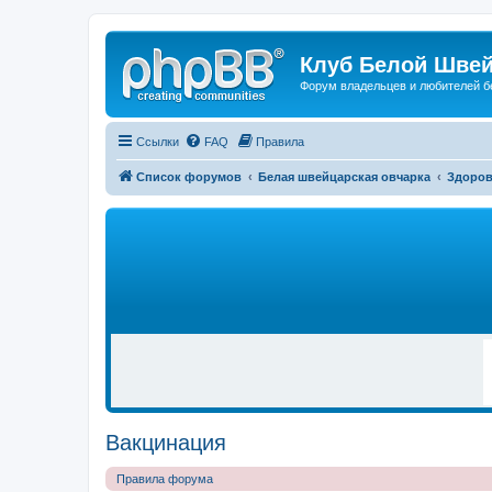
Клуб Белой Швей
Форум владельцев и любителей б
Ссылки
FAQ
Правила
Список форумов
Белая швейцарская овчарка
Здоров
Р
Е
К
Л
А
М
А
Вакцинация
Правила форума