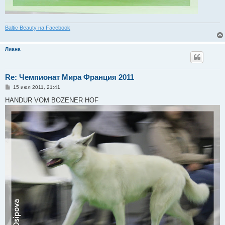
Baltic Beauty на Facebook
Лиана
Re: Чемпионат Мира Франция 2011
С
15 июл 2011, 21:41
о
о
HANDUR VOM BOZENER HOF
б
щ
е
н
и
е