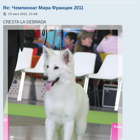
Re: Чемпионат Мира Франция 2011
С
15 июл 2011, 21:49
о
о
CRESTA LA GEBRADA
б
щ
е
н
и
е