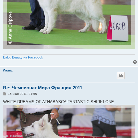
Baltic Beauty на Facebook
Лиана
Re: Чемпионат Мира Франция 2011
С
15 июл 2011, 21:55
о
о
WHITE DREAMS OF ATHABASCA FANTASTIC SHIRKI ONE
б
щ
е
н
и
е