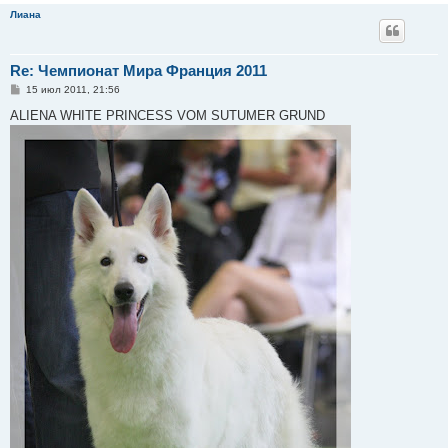
Лиана
Re: Чемпионат Мира Франция 2011
С
15 июл 2011, 21:56
о
о
ALIENA WHITE PRINCESS VOM SUTUMER GRUND
б
щ
е
н
и
е