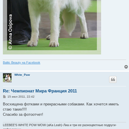
Baltic Beauty на Facebook
White_Paw
Re: Чемпионат Мира Франция 2011
С
15 июл 2011, 22:42
о
о
Восхищена фотками и прекрасными собаками. Как хочется иметь
б
стаю таких!!!!
щ
е
Спасибо за фотоотчет!
н
и
е
LEEBEE'S WHITE POW WOW (аKа Leah)-Лиа и три ее разноцветные подруги-