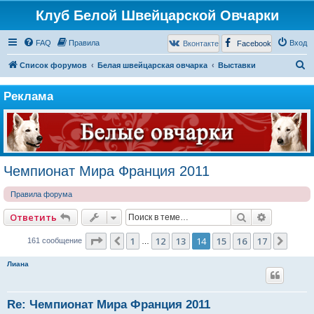
Клуб Белой Швейцарской Овчарки
FAQ
Правила
Вход
Вконтакте
Facebook
П
Список форумов
Белая швейцарская овчарка
Выставки
о
Реклама
и
с
к
Чемпионат Мира Франция 2011
Правила форума
Поиск
Расширен
Ответить
Страница
14
из
17
1
12
13
14
15
16
17
Пред.
След
161 сообщение
…
Лиана
Re: Чемпионат Мира Франция 2011