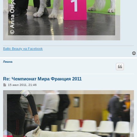
Baltic Beauty на Facebook
Лиана
Re: Чемпионат Мира Франция 2011
С
15 июл 2011, 21:46
о
о
б
щ
е
н
и
е