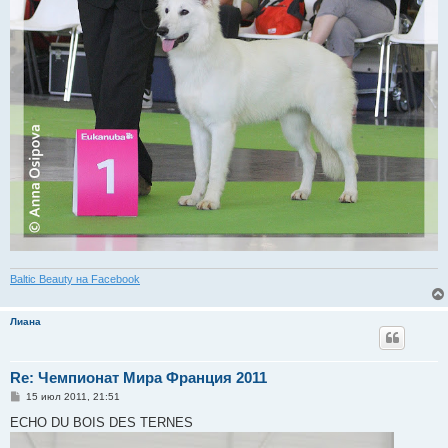
Baltic Beauty на Facebook
Лиана
Re: Чемпионат Мира Франция 2011
С
15 июл 2011, 21:51
о
о
ECHO DU BOIS DES TERNES
б
щ