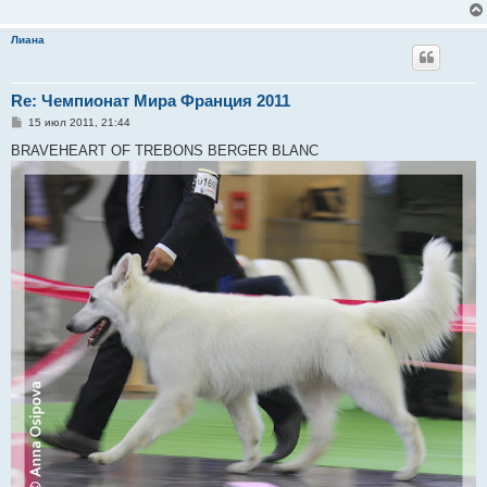
Лиана
Re: Чемпионат Мира Франция 2011
С
15 июл 2011, 21:44
о
о
BRAVEHEART OF TREBONS BERGER BLANC
б
щ
е
н
и
е