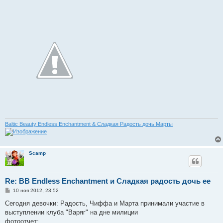
Baltic Beauty Endless Enchantment & Сладкая Радость дочь Марты
Scamp
Re: BB Endless Enchantment и Сладкая радость дочь ее
С
10 ноя 2012, 23:52
о
о
Сегодня девочки: Радость, Чиффа и Марта принимали участие в
б
выступлении клуба "Варяг" на дне милиции
щ
е
фотоотчет: