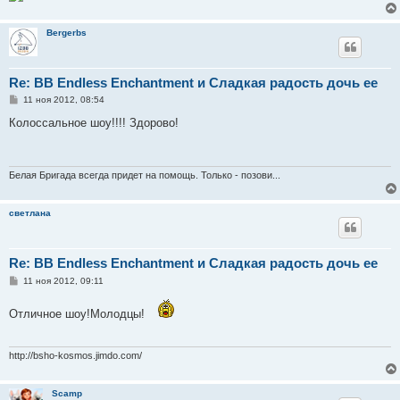
Bergerbs
Re: BB Endless Enchantment и Сладкая радость дочь ее
С
11 ноя 2012, 08:54
о
о
Колоссальное шоу!!!! Здорово!
б
щ
е
н
и
Белая Бригада всегда придет на помощь. Только - позови...
е
светлана
Re: BB Endless Enchantment и Сладкая радость дочь ее
С
11 ноя 2012, 09:11
о
о
Отличное шоу!Молодцы!
б
щ
е
н
и
http://bsho-kosmos.jimdo.com/
е
Scamp