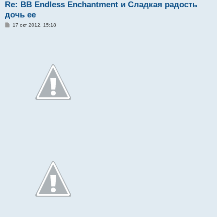
Re: BB Endless Enchantment и Сладкая радость
дочь ее
С
17 окт 2012, 15:18
о
о
б
щ
е
н
и
е