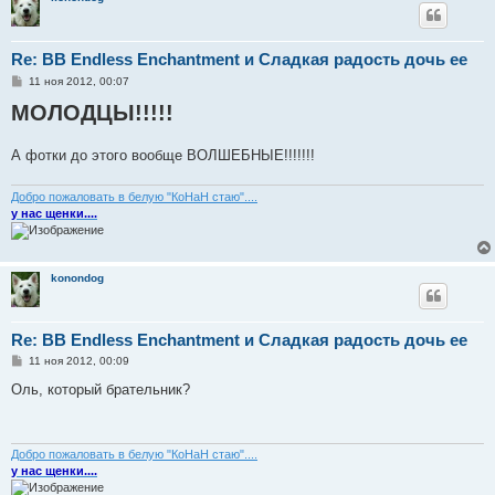
Re: BB Endless Enchantment и Сладкая радость дочь ее
С
11 ноя 2012, 00:07
о
МОЛОДЦЫ!!!!!
о
б
щ
е
А фотки до этого вообще ВОЛШЕБНЫЕ!!!!!!!
н
и
е
Добро пожаловать в белую "КоНаН стаю"....
у нас щенки....
konondog
Re: BB Endless Enchantment и Сладкая радость дочь ее
С
11 ноя 2012, 00:09
о
о
Оль, который брательник?
б
щ
е
н
и
Добро пожаловать в белую "КоНаН стаю"....
е
у нас щенки....