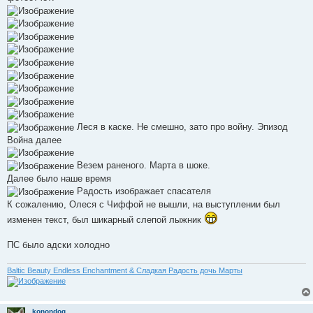
н
и
е
Леся в каске. Не смешно, зато про войну. Эпизод
Война далее
Везем раненого. Марта в шоке.
Далее было наше время
Радость изображает спасателя
К сожалению, Олеся с Чиффой не вышли, на выступлении был
изменен текст, был шикарный слепой лыжник
ПС было адски холодно
Baltic Beauty Endless Enchantment & Сладкая Радость дочь Марты
konondog