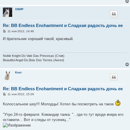
ОВИР
Re: BB Endless Enchantment и Сладкая радость дочь ее
С
11 ноя 2012, 14:46
о
о
И брательник хороший такой, красивый.
б
щ
е
н
и
Noble Knight Do Vale Das Princesas (Стив)
е
Beautiful Angel Du Bois Des Ternes (Ангел)
Kost
Re: BB Endless Enchantment и Сладкая радость дочь ее
С
11 ноя 2012, 15:29
о
о
Колоссальное шоу!!! Молодцы! Хотел бы посмотреть на такое
б
щ
е
"Утро 24-го февраля. Командир танка: "...где-то тут вроде вчера его
н
и
оставили... Вот и следы от гусениц..."
е