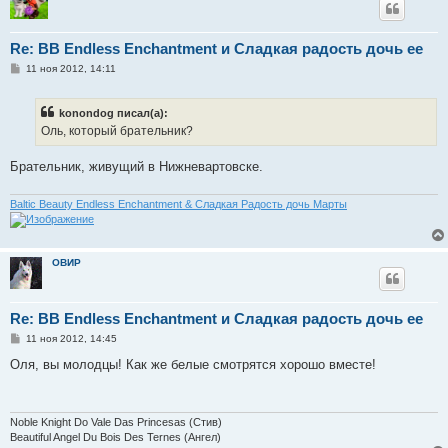
Re: BB Endless Enchantment и Сладкая радость дочь ее
С
11 ноя 2012, 14:11
о
о
б
konondog писал(а):
щ
е
Оль, который брательник?
н
и
е
Брательник, живущий в Нижневартовске.
Baltic Beauty Endless Enchantment & Сладкая Радость дочь Марты
ОВИР
Re: BB Endless Enchantment и Сладкая радость дочь ее
С
11 ноя 2012, 14:45
о
о
Оля, вы молодцы! Как же белые смотрятся хорошо вместе!
б
щ
е
н
и
Noble Knight Do Vale Das Princesas (Стив)
е
Beautiful Angel Du Bois Des Ternes (Ангел)