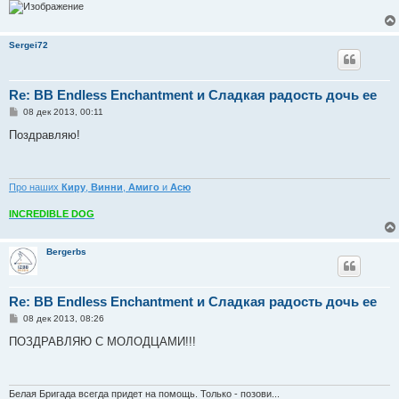
Sergei72
Re: BB Endless Enchantment и Сладкая радость дочь ее
С
08 дек 2013, 00:11
о
о
Поздравляю!
б
щ
е
н
и
Про наших
Киру
,
Винни
,
Амиго
и
Асю
е
INCREDIBLE DOG
Bergerbs
Re: BB Endless Enchantment и Сладкая радость дочь ее
С
08 дек 2013, 08:26
о
о
ПОЗДРАВЛЯЮ С МОЛОДЦАМИ!!!
б
щ
е
н
и
Белая Бригада всегда придет на помощь. Только - позови...