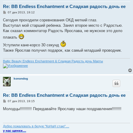
Re: BB Endless Enchantment и Сладкая радость дочь ее
С
07 дек 2013, 19:12
о
о
Сегодня проходили соревнования ОКД меткий глаз.
б
Выступал мой старший ребенка. Занял второе место с Радостью.
щ
е
Как сказал комментатор Радость Ярослава, не мужское это дело
н
плакать
и
е
Уступили кане-корсо 30 секунд
Также Ярослав получил подарок, как самый младший проводник.
Baltic Beauty Endless Enchantment & Сладкая Радость дочь Марты
konondog
Re: BB Endless Enchantment и Сладкая радость дочь ее
С
07 дек 2013, 19:15
о
о
Молодцы!!!!!!!!!! Передавайте Ярославу наши поздравления!!!!!!!!
б
щ
е
н
и
Добро пожаловать в белую "КоНаН стаю"....
е
у нас щенки....