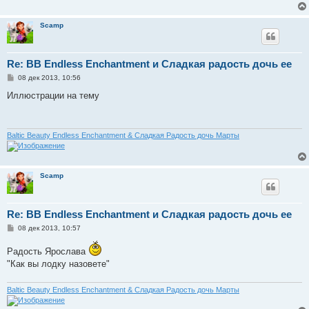
е
Scamp
Re: BB Endless Enchantment и Сладкая радость дочь ее
С
08 дек 2013, 10:56
о
о
Иллюстрации на тему
б
щ
е
н
и
Baltic Beauty Endless Enchantment & Сладкая Радость дочь Марты
е
Scamp
Re: BB Endless Enchantment и Сладкая радость дочь ее
С
08 дек 2013, 10:57
о
о
Радость Ярослава
б
щ
"Как вы лодку назовете"
е
н
и
Baltic Beauty Endless Enchantment & Сладкая Радость дочь Марты
е