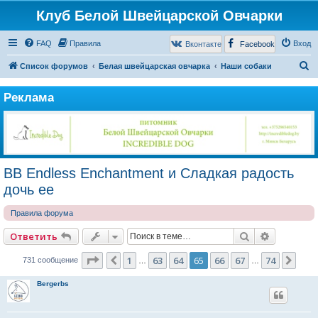
Клуб Белой Швейцарской Овчарки
FAQ
Правила
Вход
Вконтакте
Facebook
П
Список форумов
Белая швейцарская овчарка
Наши собаки
о
Реклама
и
с
к
BB Endless Enchantment и Сладкая радость
дочь ее
Правила форума
Поиск
Расширен
Ответить
Страница
65
из
74
1
63
64
65
66
67
74
Пред.
Сле
731 сообщение
…
…
Bergerbs