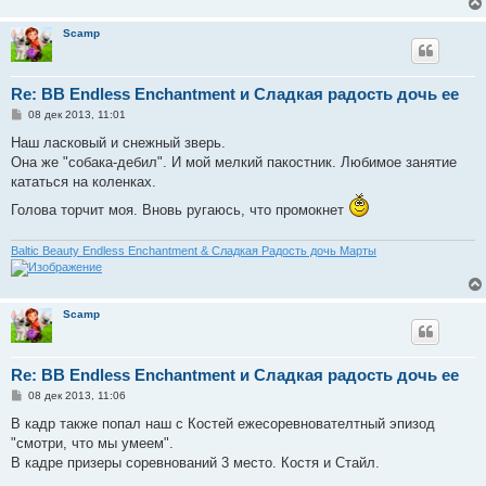
Scamp
Re: BB Endless Enchantment и Сладкая радость дочь ее
С
08 дек 2013, 11:01
о
о
Наш ласковый и снежный зверь.
б
Она же "собака-дебил". И мой мелкий пакостник. Любимое занятие
щ
е
кататься на коленках.
н
и
Голова торчит моя. Вновь ругаюсь, что промокнет
е
Baltic Beauty Endless Enchantment & Сладкая Радость дочь Марты
Scamp
Re: BB Endless Enchantment и Сладкая радость дочь ее
С
08 дек 2013, 11:06
о
о
В кадр также попал наш с Костей ежесоревнователтный эпизод
б
"смотри, что мы умеем".
щ
е
В кадре призеры соревнований 3 место. Костя и Стайл.
н
и