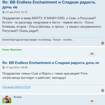
Re: BB Endless Enchantment и Сладкая радость
дочь ее
С
07 дек 2013, 01:15
о
о
Поздравляю и маму-МАРТУ, И МАМУ-ОЛЮ, и Ская, и Ритусика!!!
б
Кстати - по раскладу хендлеров в бесте - первое место - Ольга
щ
е
Климова, второе - Ольга Шилова, а третье - у нашего несравненного
н
Ритусика!!! Очень рада!!!
и
е
Белая Бригада всегда придет на помощь. Только - позови...
Кошка Маргошка
Re: BB Endless Enchantment и Сладкая радость дочь ее
С
07 дек 2013, 09:46
о
о
Поздравляю семью Ская и Марты с таким красавцем! Рита
б
потрясающе выглядит и работает, молодцы!
щ
е
н
и
Питомник КРАСА РУСИ
е
Scamp