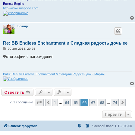
Eternal Engine
http://www.ruspride.com
Scamp
Re: BB Endless Enchantment и Сладкая радость дочь ее
С
09 дек 2013, 20:25
о
о
Фотографии с награждения
б
щ
е
н
и
Baltic Beauty Endless Enchantment & Сладкая Радость дочь Марты
е
Ответить
Страница
66
из
74
1
64
65
66
67
68
74
Пред.
Сле
731 сообщение
…
…
Перейти
Список форумов
Часовой пояс:
UTC+03:00