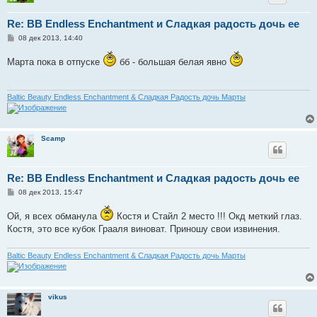
Re: BB Endless Enchantment и Сладкая радость дочь ее
С
08 дек 2013, 14:40
о
о
Марта пока в отпуске
бб - большая белая явно
б
щ
е
н
и
Baltic Beauty Endless Enchantment & Сладкая Радость дочь Марты
е
Scamp
Re: BB Endless Enchantment и Сладкая радость дочь ее
С
08 дек 2013, 15:47
о
о
Ой, я всех обманула
Костя и Стайл 2 место !!! Окд меткий глаз.
б
щ
Костя, это все кубок Грааля виноват. Приношу свои извинения.
е
н
и
Baltic Beauty Endless Enchantment & Сладкая Радость дочь Марты
е
vikus