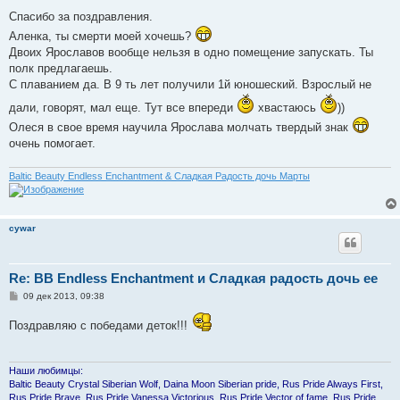
о
о
Спасибо за поздравления.
б
Аленка, ты смерти моей хочешь?
щ
е
Двоих Ярославов вообще нельзя в одно помещение запускать. Ты
н
полк предлагаешь.
и
е
С плаванием да. В 9 ть лет получили 1й юношеский. Взрослый не
дали, говорят, мал еще. Тут все впереди
хвастаюсь
))
Олеся в свое время научила Ярослава молчать твердый знак
очень помогает.
Baltic Beauty Endless Enchantment & Сладкая Радость дочь Марты
cywar
Re: BB Endless Enchantment и Сладкая радость дочь ее
С
09 дек 2013, 09:38
о
о
Поздравляю с победами деток!!!
б
щ
е
н
и
Наши любимцы:
е
Baltic Beauty Crystal Siberian Wolf, Daina Moon Siberian pride, Rus Pride Always First,
Rus Pride Brave, Rus Pride Vanessa Victorious, Rus Pride Vector of fame, Rus Pride