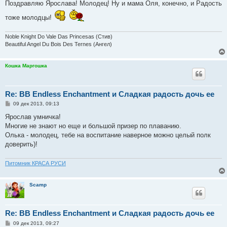
о
Поздравляю Ярослава! Молодец! Ну и мама Оля, конечно, и Радость
б
щ
тоже молодцы!
е
н
и
Noble Knight Do Vale Das Princesas (Стив)
е
Beautiful Angel Du Bois Des Ternes (Ангел)
Кошка Маргошка
Re: BB Endless Enchantment и Сладкая радость дочь ее
С
09 дек 2013, 09:13
о
о
Ярослав умничка!
б
Многие не знают но еще и большой призер по плаванию.
щ
е
Олька - молодец, тебе на воспитание наверное можно целый полк
н
доверить)!
и
е
Питомник КРАСА РУСИ
Scamp
Re: BB Endless Enchantment и Сладкая радость дочь ее
С
09 дек 2013, 09:27