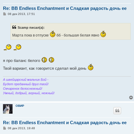
Re: BB Endless Enchantment и Сладкая радость дочь ее
С
08 дек 2013, 17:51
о
о
б
Scamp писал(а):
щ
е
Марта пока в отпуске
бб - большая белая явно
н
и
е
я про баланс белого
Твой вариант, как говорится сделал мой день
А швейцарский мальчик Бой -
Будет преданный друг твой!
Овчаренок белоснежный!
Умный, добрый, верный, нежный!
ОВИР
Re: BB Endless Enchantment и Сладкая радость дочь ее
С
08 дек 2013, 19:48
о