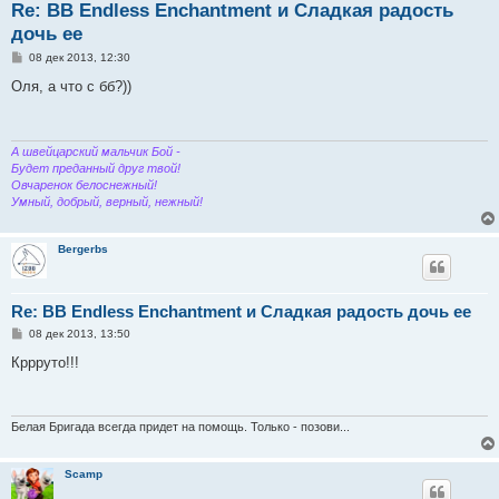
Re: BB Endless Enchantment и Сладкая радость
дочь ее
С
08 дек 2013, 12:30
о
о
Оля, а что с бб?))
б
щ
е
н
и
А швейцарский мальчик Бой -
е
Будет преданный друг твой!
Овчаренок белоснежный!
Умный, добрый, верный, нежный!
Bergerbs
Re: BB Endless Enchantment и Сладкая радость дочь ее
С
08 дек 2013, 13:50
о
о
Кррруто!!!
б
щ
е
н
и
Белая Бригада всегда придет на помощь. Только - позови...
е
Scamp