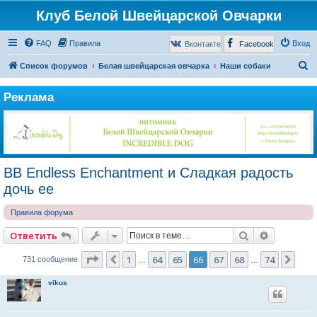
Клуб Белой Швейцарской Овчарки
FAQ
Правила
Вход
Вконтакте
Facebook
П
Список форумов
Белая швейцарская овчарка
Наши собаки
о
Реклама
и
с
к
BB Endless Enchantment и Сладкая радость
дочь ее
Правила форума
Поиск
Расширен
Ответить
Страница
66
из
74
1
64
65
66
67
68
74
Пред.
Сле
731 сообщение
…
…
vikus