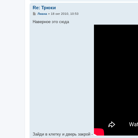
Re: Трюки
С
Лиана
»
18 окт 2010, 10:53
о
о
Наверное это сюда
б
щ
е
н
и
е
Зайди в клетку и дверь закрой -