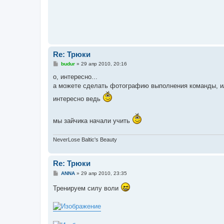
Re: Трюки
С
budur
»
29 апр 2010, 20:16
о
о
о, интересно...
б
а можете сделать фотографию выполнения команды, и
щ
е
интересно ведь
н
и
е
мы зайчика начали учить
NeverLose Baltic's Beauty
Re: Трюки
С
ANNA
»
29 апр 2010, 23:35
о
о
Тренируем силу воли
б
щ
е
н
и
е