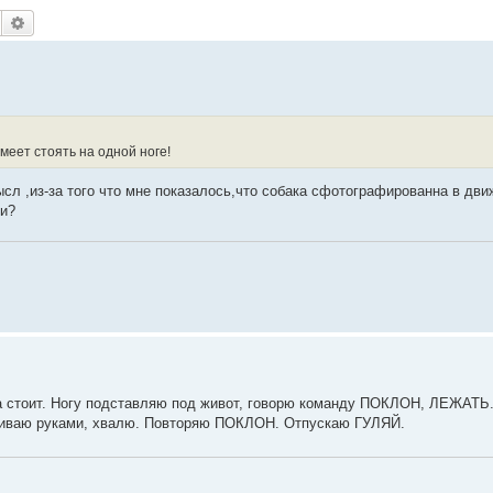
Поиск
Расширенный поиск
меет стоять на одной ноге!
ысл ,из-за того что мне показалось,что собака сфотографированна в дви
ни?
ака стоит. Ногу подставляю под живот, говорю команду ПОКЛОН, ЛЕЖАТЬ
рживаю руками, хвалю. Повторяю ПОКЛОН. Отпускаю ГУЛЯЙ.