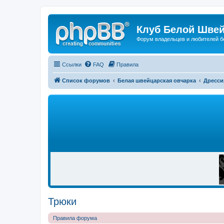
Клуб Белой Швей
Форум владельцев и любителей б
Ссылки
FAQ
Правила
Список форумов
Белая швейцарская овчарка
Дресси
Р
Е
К
Л
А
М
А
Трюки
Правила форума