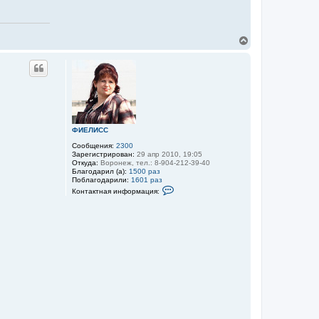
е
л
я
Л
и
В
а
е
н
р
а
н
у
т
ь
с
я
к
ФИЕЛИСС
н
Сообщения:
2300
а
Зарегистрирован:
29 апр 2010, 19:05
ч
Откуда:
Воронеж, тел.: 8-904-212-39-40
а
Благодарил (а):
1500 раз
л
Поблагодарили:
1601 раз
К
у
Контактная информация:
о
н
т
а
к
т
н
а
я
и
н
ф
о
р
м