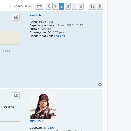
Страница
2
из
12
1
2
3
4
5
12
Пред.
След.
116 сообщений
…
kashmir
Сообщения:
383
Зарегистрирован:
17 апр 2010, 10:47
Откуда:
Москва
Благодарил (а):
237 раз
Поблагодарили:
178 раз
жении.
В
е
р
н
у
т
. Собака
ь
с
я
к
ФИЕЛИСС
н
Сообщения:
2300
а