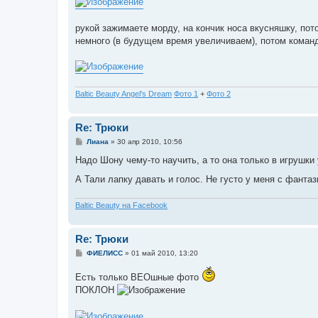
рукой зажимаете морду, на кончик носа вкусняшку, пот
немного (в будущем время увеличиваем), потом команд
Baltic Beauty Angel's Dream
Фото 1
+
Фото 2
Re: Трюки
С
Лиана
»
30 апр 2010, 10:56
о
о
Надо Шону чему-то научить, а то она только в игрушки 
б
щ
А Тали лапку давать и голос. Не густо у меня с фанта
е
н
и
Baltic Beauty на Facebook
е
Re: Трюки
С
ФИЕЛИСС
»
01 май 2010, 13:20
о
о
Есть только ВЕОшные фото
б
щ
ПОКЛОН
е
н
и