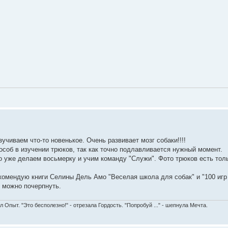
учиваем что-то новенькое. Очень развивает мозг собаки!!!!
особ в изучении трюков, так как точно подлавливается нужный момент.
 уже делаем восьмерку и учим команду "Служи". Фото трюков есть тол
екомендую книги Селины Дель Амо "Веселая школа для собак" и "100 игр
 можно почерпнуть.
л Опыт. "Это бесполезно!" - отрезала Гордость. "Попробуй ..." - шепнула Мечта.