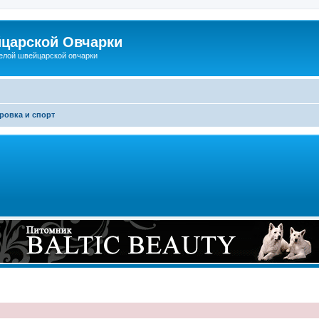
царской Овчарки
елой швейцарской овчарки
ровка и спорт