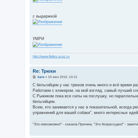
е
с выдержкой
УМРИ
http://www.fieliss.ucoz.ru
Re: Трюки
С
karo
»
10 июн 2010, 13:12
о
о
С бельгийцем у нас трюков очень много и всё время раз
б
Работаем с кликером, на мой взгляд, самый лучший сп
щ
е
С Рыжиком пока все силы на послушку, но параллельно
н
бельгийцем.
и
е
Всем, кто занимается у нас в показательной, всегда р
упражнений для вашей собаки", много интересных идей
"Это невозможно!" - сказала Причина. "Это безрассудно!" - замети