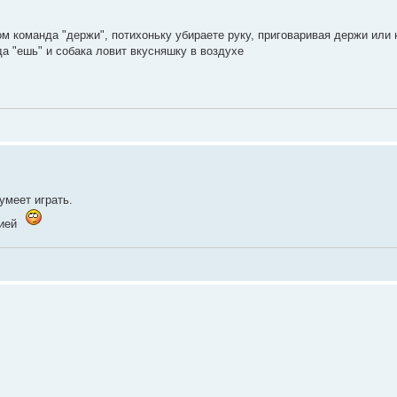
ом команда "держи", потихоньку убираете руку, приговаривая держи или 
а "ешь" и собака ловит вкусняшку в воздухе
умеет играть.
зией