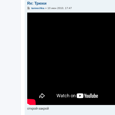
Re: Трюки
С
tannechka
»
10 июн 2010, 17:47
о
о
б
щ
е
н
и
е
открой-закрой