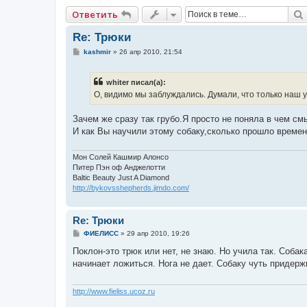
Ответить
Re: Трюки
С
kashmir
»
26 апр 2010, 21:54
о
о
б
whiter писал(а):
щ
е
О, видимо мы заблуждались. Думали, что только наш у
н
и
е
Зачем же сразу так грубо.Я просто не поняла в чем см
И как Вы научили этому собаку,сколько прошло време
Мон Солей Кашмир Алонсо
Питер Пэн оф Анджелотти
Baltic Beauty Just A Diamond
http://bykovsshepherds.jimdo.com/
Re: Трюки
С
ФИЕЛИСС
»
29 апр 2010, 19:26
о
о
Поклон-это трюк или нет, не знаю. Но учила так. Соб
б
начинает ложиться. Нога не дает. Собаку чуть приде
щ
е
н
и
http://www.fieliss.ucoz.ru
е