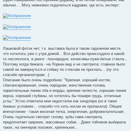
обычно.... Могу немножко поделиться кадрами, где есть эксперт:
Лашковой фоток нет, т.к. выставка была в таком гадюжном месте,
что хотелось уже с утра домой... Все действо происходило в какой-
то лесополосе, в ринге - поочередно: кочки-ямы-лужи-битые стекла...
Поэтому когда бежала - на Лоркин вид и не смотрела: главное было
самой не навернуться и собаку по стеклам не прогнать... (ну это
спасибо организаторам...)
Описание было очень подробное: "Крепкая, хороший костяк,
сбалансированная, очень породная, женственная голова,
параллельные линии лба и морды, крепкие челюсти, хорошая линия
верха, хорошей глубины, но хотелось бы пошире грудь, отличные
углы." Устно отметила мои недостатки как хендлера (но в таких
боевых условиях... спасибо что хоть носом не пропахала). Общее
впечатление - такая веселая тетка, энергичная, доброжелательная.
Очень тщательно смотрит голову, зубы сама смотрела,
предпочитает широких, массивных собак... Даже тойчиков выбирала
таких, на пинчеров похожих, крепеньких...