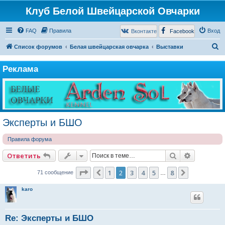
Клуб Белой Швейцарской Овчарки
FAQ
Правила
Вход
Вконтакте
Facebook
П
Список форумов
Белая швейцарская овчарка
Выставки
о
Реклама
и
с
к
Эксперты и БШО
Правила форума
Поиск
Расширен
Ответить
Страница
2
из
8
1
2
3
4
5
8
Пред.
След.
71 сообщение
…
karo
Re: Эксперты и БШО