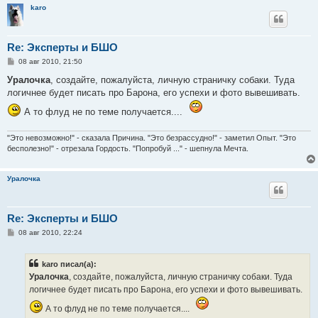
karo
Re: Эксперты и БШО
С
08 авг 2010, 21:50
о
о
Уралочка
, создайте, пожалуйста, личную страничку собаки. Туда
б
логичнее будет писать про Барона, его успехи и фото вывешивать.
щ
е
А то флуд не по теме получается....
н
и
е
"Это невозможно!" - сказала Причина. "Это безрассудно!" - заметил Опыт. "Это
бесполезно!" - отрезала Гордость. "Попробуй ..." - шепнула Мечта.
Уралочка
Re: Эксперты и БШО
С
08 авг 2010, 22:24
о
о
б
karo писал(а):
щ
е
Уралочка
, создайте, пожалуйста, личную страничку собаки. Туда
н
логичнее будет писать про Барона, его успехи и фото вывешивать.
и
е
А то флуд не по теме получается....