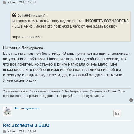
С
21 июл 2010, 14:37
о
о
б
Julia003 писал(а):
щ
е
мы записались на выставку под эксперта НИКОЛЕТА ДОВИДОВСКА
н
- БОЛГАРИЯ, может кто подскажет, чего от нее ждать можно?
и
е
заранее спасибо
Николина Давидовска.
Выставляла под ней бельгийца. Очень приятная женщина, вежливая,
аккуратная с собаками. Описание давала подробное по-русски, так
что все понятно, но стажер в ринге написала очень мало. Мне
показалось, что особое внимание обращает на движения собаки,
структуру и подготовку шерсти, да, и хороший хендлинг отмечает.
У неё самой хаски.
"Это невозможно!" - сказала Причина. "Это безрассудно!" - заметил Опыт. "Это
бесполезно!" - отрезала Гордость. "Попробуй ..." - шепнула Мечта.
Белая-пушистая
Re: Эксперты и БШО
С
21 июл 2010, 16:14