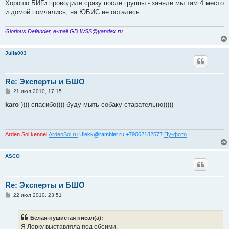
Хорошо БИГи проводили сразу после группы - заняли мы там 4 место
и домой помчались, на ЮБИС не остались...
Glorious Defender, e-mail GD.WSS@yandex.ru
Julia003
Re: Эксперты и БШО
С
21 июл 2010, 17:15
о
о
karo
)))) спасибо)))) буду мыть собаку старательно)))))
б
щ
е
н
и
Arden Sol kennel
ArdenSol.ru
Ulekk@rambler.ru +79062182577
Пу-фото
е
ASCO
Re: Эксперты и БШО
С
22 июл 2010, 23:51
о
о
б
Белая-пушистая писал(а):
щ
е
Я Лорку выставляла под обеими.