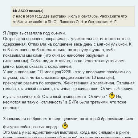
о
о
б
ASCO писал(а):
щ
е
У нас в этом году две выставки, июль и сентябрь. Расскажите что
н
любят и не любят в БШО - Лашкова О. Н. и Островская М. Г.
и
е
Я Лорку выставляла под обеими.
Островская оооочень понравилась: уважительная, интеллигентная,
сдержанная. Отпахала на солцепеке весь день с мягкой улыбкой. К
собакам очень доброжелательна, по корпусу щупала, зубы
показывали мы сами (что считаю наиболее разумным и
гигиеничным). Собак видит отлично, но на недостатки указывает
мягко, можно сказать с сожалением.
У нас в описании: "11 месяцев(???!!! - это у писарчихи проблемы со
слухом, т.к. я четко слышала продиктованные 10 месяцев),
прекрасно развита по возрасту. Женственная и элегантная. Отличная
голова, отличный пигмент, отличная красивая шея. Отличный корпус
и углы конечностей. Отличный темперамент. Отлично."
Но,
несмотря на такую "отличность" в БИГе были третьими, что тоже
неплохо...
Запомнился ее браслет в виде цепочки, на которой брелочками висят
фигурки собак разных пород...
Это была у нас единственная выставка, когда нас снимали в ринге
(один совершенно посторонний дядька), а не потом позировали, как