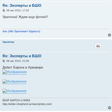
Re: Эксперты и БШО
С
08 авг 2010, 17:32
о
о
Уралочка! Ждем еще фотки!!!
б
щ
е
н
и
Аль (Айс Бриллиант Идальго)
е
Уралочка
Re: Эксперты и БШО
С
08 авг 2010, 21:09
о
о
Дебют Барона в Армавире
б
щ
е
н
и
е
БЕАР БАРОН и НИКА
http://white-shepherd-armavir.jimdo.com/