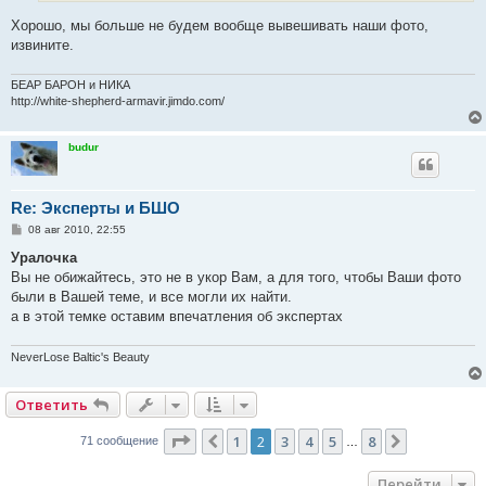
Хорошо, мы больше не будем вообще вывешивать наши фото,
извините.
БЕАР БАРОН и НИКА
http://white-shepherd-armavir.jimdo.com/
budur
Re: Эксперты и БШО
С
08 авг 2010, 22:55
о
о
Уралочка
б
Вы не обижайтесь, это не в укор Вам, а для того, чтобы Ваши фото
щ
е
были в Вашей теме, и все могли их найти.
н
а в этой темке оставим впечатления об экспертах
и
е
NeverLose Baltic's Beauty
Ответить
Страница
2
из
8
1
2
3
4
5
8
Пред.
След.
71 сообщение
…
Перейти