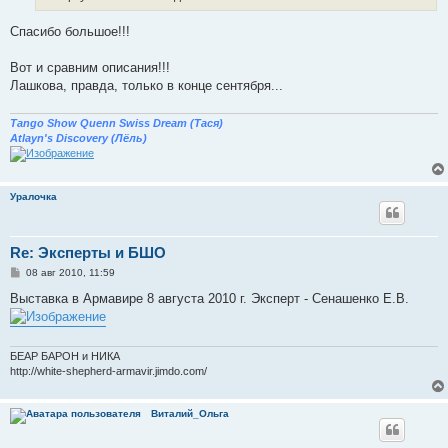
н
и
е
Спасибо большое!!!
Вот и сравним описания!!!
Лашкова, правда, только в конце сентября...
Tango Show Quenn Swiss Dream (Тася)
Atlayn's Discovery (Лёль)
Уралочка
Re: Эксперты и БШО
С
08 авг 2010, 11:59
о
о
Выставка в Армавире 8 августа 2010 г. Эксперт - Сенашенко Е.В.
б
щ
е
н
и
БЕАР БАРОН и НИКА
е
http://white-shepherd-armavir.jimdo.com/
Виталий_Ольга