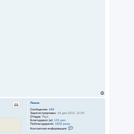
В
е
р
Лиана
н
у
Сообщения:
348
Зарегистрирован:
16 дек 2015, 11:05
т
Откуда:
Riga
ь
Благодарил (а):
131 раз
с
Поблагодарили:
1632 раза
я
К
Контактная информация:
к
о