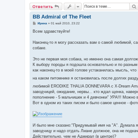
Ответить
BB Admiral of The Fleet
С
Ирина
»
01 май 2010, 23:22
о
о
Всем здравствуйте!
б
щ
е
Наконец-то я могу рассказать вам о самой любимой, с
н
собаке.
и
е
Это не первая моя собака, но именно она самая долго
К выбору породы я подошла основательно и по разным 
как наконец-то в моей голове устаканилась мысль, чт
на каком питомнике я остановилась после долгих разд
любимой ERODIKE THALIA DONNEVARA с X-Dream Amaroq o
заводчицей, ожидание, нервы... кто ждал щенка, навер
пополнение - 5 мальчишек и 4 девчонки" УРА!!! Можно 
Вот в одном из таких писем и было самое ценное - фо
И было мне сказано:"Придумывай имя на "А". Думала я
заводчицу и надо отдать Лиане должное, она не подкач
Действительно, чем не Адмирал (в центре)?