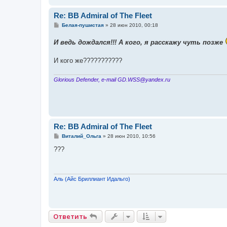
Re: BB Admiral of The Fleet
С
Белая-пушистая
»
28 июн 2010, 00:18
о
о
И ведь дождался!!! А кого, я расскажу чуть позже
б
щ
е
И кого же???????????
н
и
е
Glorious Defender, e-mail GD.WSS@yandex.ru
Re: BB Admiral of The Fleet
С
Виталий_Ольга
»
28 июн 2010, 10:56
о
о
???
б
щ
е
н
и
Аль (Айс Бриллиант Идальго)
е
Ответить