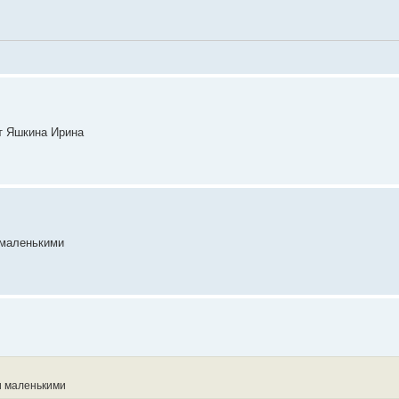
ут Яшкина Ирина
 маленькими
и маленькими