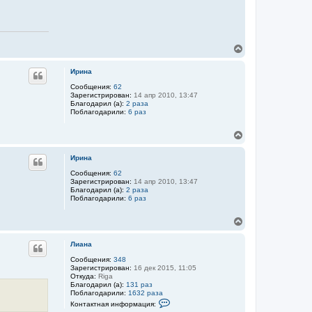
н
н
т
а
а
ч
к
а
т
л
н
В
у
а
е
я
р
и
Ирина
н
н
ф
у
Сообщения:
62
о
Зарегистрирован:
14 апр 2010, 13:47
т
р
Благодарил (а):
2 раза
ь
м
Поблагодарили:
6 раз
с
а
я
ц
В
и
к
я
е
н
п
р
а
Ирина
о
н
ч
л
у
Сообщения:
62
а
ь
Зарегистрирован:
14 апр 2010, 13:47
т
л
з
Благодарил (а):
2 раза
ь
о
у
Поблагодарили:
6 раз
в
с
а
я
т
В
к
е
е
н
л
р
а
я
Лиана
н
ч
Л
у
Сообщения:
348
и
а
Зарегистрирован:
16 дек 2015, 11:05
а
т
л
Откуда:
Riga
н
ь
у
Благодарил (а):
131 раз
а
с
Поблагодарили:
1632 раза
я
К
Контактная информация:
к
о