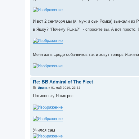
И вот 2 сентября мы (я, муж и сын Ромка) выехали из 
в Яшку? "Почему Яшка?", - спросите вы. А вот просто,
Меня же в среде собачников так и зовут теперь Яшкин
Re: BB Admiral of The Fleet
С
Ирина
»
01 май 2010, 23:32
о
о
Потихоньку Яшик рос
б
щ
е
н
и
е
Учился сам