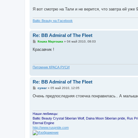
и
е
Я вот смотрю на Тали и не верится, что завтра ей уже
Baltic Beauty на Facebook
Re: BB Admiral of The Fleet
С
Кошка Маргошка
»
04 май 2010, 08:03
о
о
Красавчик !
б
щ
е
н
и
Питомник КРАСА РУСИ
е
Re: BB Admiral of The Fleet
С
cywar
»
05 май 2010, 12:05
о
о
Очень предпоследняя стоечка понравилась.. А малыши
б
щ
е
н
и
Наши любимцы:
е
Baltic Beauty Crystal Siberian Wolf, Daina Moon Siberian pride, Rus P
Eternal Engine
http://www.ruspride.com