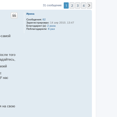
1
2
3
4
След.
31 сообщение
Ирина
Сообщения:
62
Зарегистрирован:
14 апр 2010, 13:47
Благодарил (а):
2 раза
Поблагодарили:
6 раз
й-самой
осле того
адайтесь,
 моей
с
У нас
я на свою