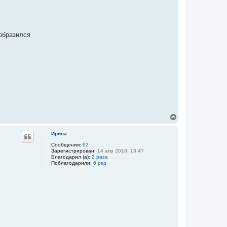
еобразился
В
е
р
Ирина
н
у
Сообщения:
62
Зарегистрирован:
14 апр 2010, 13:47
т
Благодарил (а):
2 раза
ь
Поблагодарили:
6 раз
с
я
к
н
а
ч
а
л
у