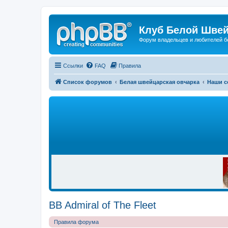
Клуб Белой Швей
Форум владельцев и любителей б
Ссылки
FAQ
Правила
Список форумов
Белая швейцарская овчарка
Наши с
Р
Е
К
Л
А
М
А
BB Admiral of The Fleet
Правила форума