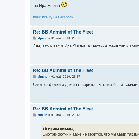
е
Ты Ира Яшина
Baltic Beauty на Facebook
Re: BB Admiral of The Fleet
С
Ирина
»
01 май 2010, 23:36
о
о
Лян, это у вас я Ира Яшина, а местные меня так и зов
б
щ
е
н
и
е
Re: BB Admiral of The Fleet
С
Ирина
»
01 май 2010, 23:37
о
о
Смотрю фотки и даже не верится, что мы были такими
б
щ
е
н
и
е
Re: BB Admiral of The Fleet
С
Лиана
»
01 май 2010, 23:43
о
о
б
Ирина писал(а):
щ
е
Смотрю фотки и даже не верится, что мы были таким
н