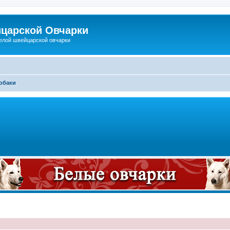
царской Овчарки
елой швейцарской овчарки
обаки