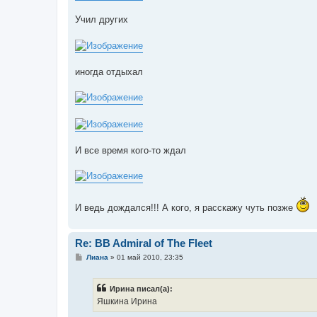
Учил других
иногда отдыхал
И все время кого-то ждал
И ведь дождался!!! А кого, я расскажу чуть позже
Re: BB Admiral of The Fleet
С
Лиана
»
01 май 2010, 23:35
о
о
б
Ирина писал(а):
щ
е
Яшкина Ирина
н
и