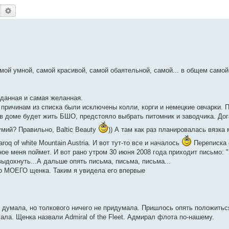
Поиск
Расширенный поиск
амой умной, самой красивой, самой обаятельной, самой... в общем само
жданная и самая желанная.
причинам из списка были исключены колли, корги и немецкие овчарки. П
о в доме будет жить БШО, предстояло выбрать питомник и заводчика. Дог
умий? Правильно, Baltic Beauty
)) А там как раз планировалась вязка
f white Mountain Austria. И вот тут-то все и началось
Переписка 
ное меня поймет. И вот рано утром 30 июня 2008 года приходит письмо: "
выдохнуть...А дальше опять письма, письма, письма...
то МОЕГО щенка. Таким я увидела его впервые
 думала, но толкового ничего не придумала. Пришлось опять положитьс
ала. Щенка назвали Admiral of the Fleet. Адмирал флота по-нашему.