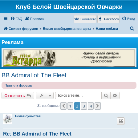
Клуб Белой Швейцарской Овчарки
FAQ
Правила
Вход
Вконтакте
Facebook
П
Список форумов
Белая швейцарская овчарка
Наши собаки
о
Реклама
и
с
к
BB Admiral of The Fleet
Правила форума
Поиск
Расширен
Ответить
1
2
3
4
Пред.
След.
31 сообщение
Белая-пушистая
Re: BB Admiral of The Fleet