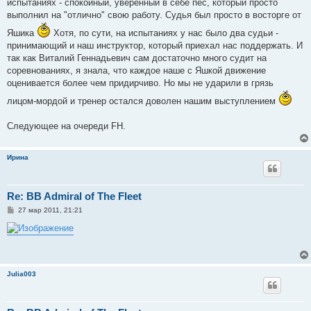
испытаниях - спокойный, уверенный в себе пес, который просто
выполнил на "отлично" свою работу. Судья был просто в восторге от
Яшика
Хотя, по сути, на испытаниях у нас было два судьи -
принимающий и наш инструктор, который приехал нас поддержать. И
так как Виталий Геннадьевич сам достаточно много судит на
соревнованиях, я знала, что каждое наше с Яшкой движение
оценивается более чем придирчиво. Но мы не ударили в грязь
лицом-мордой и тренер остался доволен нашим выступлением
Следующее на очереди FH.
Ирина
Re: BB Admiral of The Fleet
С
27 мар 2011, 21:21
о
о
б
щ
е
н
и
Julia003
е