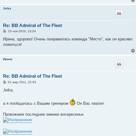
Jeika
Re: BB Admiral of The Fleet
С
23 ноя 2010, 13:24
о
о
Ирина, здорово! Очень понравилась команда "Место", как он красиво
б
ложиться!
щ
е
н
и
Ирина
е
Re: BB Admiral of The Fleet
С
01 мар 2011, 22:53
о
о
Jeika,
б
щ
е
а я пообщалась с Вашим тренером
Он Вас хвалит.
н
и
е
Провожаем последнее зимнее воскресенье