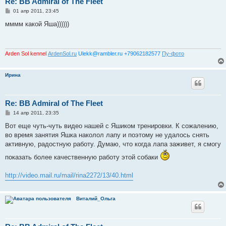
Re: BB Admiral of The Fleet
С
01 апр 2011, 23:45
о
о
мммм какой Яша))))))
б
щ
е
н
и
Arden Sol kennel
ArdenSol.ru
Ulekk@rambler.ru +79062182577
Пу-фото
е
Ирина
Re: BB Admiral of The Fleet
С
14 апр 2011, 23:35
о
о
Вот еще чуть-чуть видео нашей с Яшиком тренировки. К сожалению,
б
во время занятия Яшка наколол лапу и поэтому не удалось снять
щ
е
активную, радостную работу. Думаю, что когда лапа заживет, я смогу
н
и
показать более качественную работу этой собаки
е
http://video.mail.ru/mail/rina2272/13/40.html
Виталий_Ольга