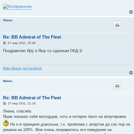
Лиана
Re: BB Admiral of The Fleet
С
27 мар 2011, 20:46
о
о
Поздравляю Иру и Яшу со сданным ОКД-1!
б
щ
е
н
и
Baltic Beauty на Facebook
е
Ирина
Re: BB Admiral of The Fleet
С
27 мар 2011, 21:18
о
о
Лиана, спасибо.
б
Яшик показал себя молодцом, хоть и потерял балл на апортировке
щ
е
Но я в принципе довольна, т.к. проблема с апортом до сих пор не
н
и
решена на 100%. Мне очень понравилось его поведение на
е