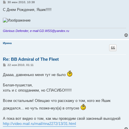
С
30 июн 2010, 10:38
о
о
С Днем Рождения, Яшик!!!!!
б
щ
е
н
и
е
Glorious Defender, e-mail GD.WSS@yandex.ru
Ирина
Re: BB Admiral of The Fleet
С
22 ноя 2010, 01:11
о
о
Даааа, давненько меня тут не было
б
щ
е
Белая-пушистая,
н
и
хоть и с опозданием, но СПАСИБО!!!!!!
е
Всем остальным! Обещаю что расскажу о том, кого же Яшик
дождался... но чуть позже-муз(а) в отпуске
А пока вот видео о том, как мы проводим свой законный выходной
http://video.mail.ru/mail/rina2272/13/31.html