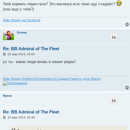
Тебя кормить перестали? Это малинуа всю твою еду съедает?
(она еще у тебя?)
Baltic Beauty на Facebook
Scamp
Re: BB Admiral of The Fleet
С
12 мар 2013, 22:04
о
о
ух ты - какие люди вновь в наших рядах!
б
щ
е
н
и
Baltic Beauty Endless Enchantment & Сладкая Радость дочь Марты
е
Ирина
Re: BB Admiral of The Fleet
С
12 мар 2013, 22:49
о
о
б