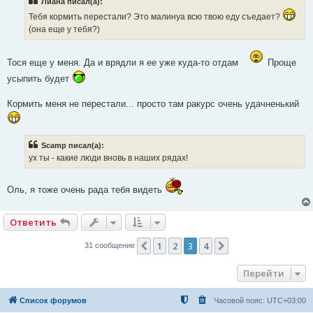
Лиана писал(а):
щ
е
Тебя кормить перестали? Это малинуа всю твою еду съедает?
н
и
(она еще у тебя?)
е
Тося еще у меня. Да и врядли я ее уже куда-то отдам
Проще
усыпить будет
Кормить меня не перестали... просто там ракурс очень удачненький
Scamp писал(а):
ух ты - какие люди вновь в наших рядах!
Оль, я тоже очень рада тебя видеть
Ответить
1
2
3
4
Пред.
След.
31 сообщение
Перейти
Список форумов
Часовой пояс:
UTC+03:00