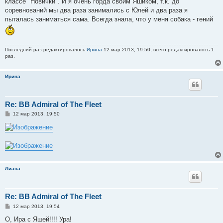
классе "Новички". И я очень горда своим Яшиком, т.к. до
соревнований мы два раза занимались с Юлей и два раза я
пыталась заниматься сама. Всегда знала, что у меня собака - гений
Последний раз редактировалось
Ирина
12 мар 2013, 19:50, всего редактировалось 1
раз.
Ирина
Re: BB Admiral of The Fleet
С
12 мар 2013, 19:50
о
о
б
щ
е
н
и
е
Лиана
Re: BB Admiral of The Fleet
С
12 мар 2013, 19:54
о
о
О, Ира с Яшей!!!! Ура!