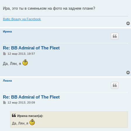
б
щ
е
Ира, это ты в синеньком на фото на заднем плане?
н
и
е
Baltic Beauty на Facebook
Ирина
Re: BB Admiral of The Fleet
С
12 мар 2013, 19:57
о
о
Да, Лян, я
б
щ
е
н
и
Лиана
е
Re: BB Admiral of The Fleet
С
12 мар 2013, 20:09
о
о
б
Ирина писал(а):
щ
е
Да, Лян, я
н
и
е