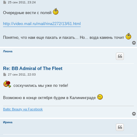
С
25 сен 2011, 23:24
о
о
Очередные вести с полей
б
щ
е
http://video.mail.ru/mail/rina2272/13/61.html
н
и
е
Понятно, что нам еще пахать и пахать... Но... вода камень точит
Лиана
Re: BB Admiral of The Fleet
С
27 сен 2011, 22:03
о
о
соскучились мы уже по тебе!
б
щ
е
н
Возможно в конце октября будем в Калининграде
и
е
Baltic Beauty на Facebook
Ирина