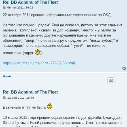
Re: BB Admiral of The Fleet
С
08 ноя 2011, 20:52
о
о
22 октября 2011 прошли неформальные соревнования по ОКД
б
щ
е
Из того,что помню: "рядом" Яша не показал, потому за этот элемент
н
баранка, "комплекс" - сняли за доп.команду, "место" - 2 балла за
и
е
оглаживание и какие-то другие нарушения (какие, мне так и не
объяснили), "апорт" - сняли за игру с предметом, "показ зубов:)" и
"намордник"- сняли за касание собаки, "гуляй" - не изменил
положения (вдруг
))
http://video.mail.ru/mail/rina2272/62/63.html
Ирина
Re: BB Admiral of The Fleet
С
12 мар 2013, 19:46
о
о
Давненько я тут не была
б
щ
е
10 марта 2013 года прошли соревнования по дог-фризби. Благодаря
н
и
Юле и Пу мы с Яшей решились поучаствовать. Итог: третье место в
е