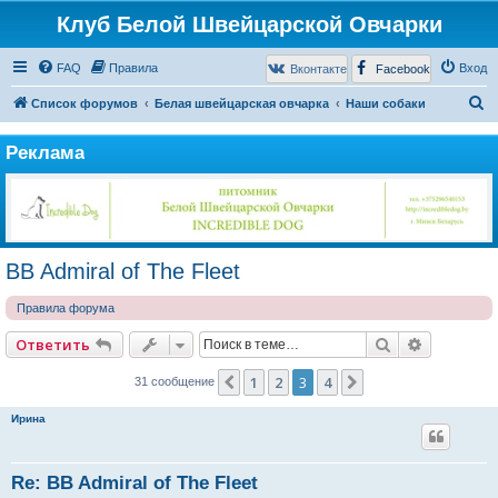
Клуб Белой Швейцарской Овчарки
FAQ
Правила
Вход
Вконтакте
Facebook
П
Список форумов
Белая швейцарская овчарка
Наши собаки
о
Реклама
и
с
к
BB Admiral of The Fleet
Правила форума
Поиск
Расширен
Ответить
1
2
3
4
Пред.
След.
31 сообщение
Ирина
Re: BB Admiral of The Fleet