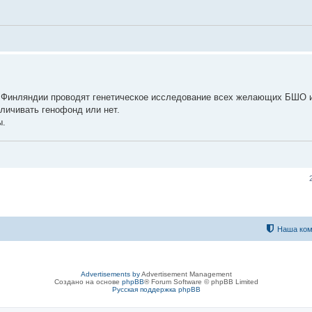
в Финляндии проводят генетическое исследование всех желающих БШО 
личивать генофонд или нет.
ы.
Наша ком
Advertisements by
Advertisement Management
Создано на основе
phpBB
® Forum Software © phpBB Limited
Русская поддержка phpBB