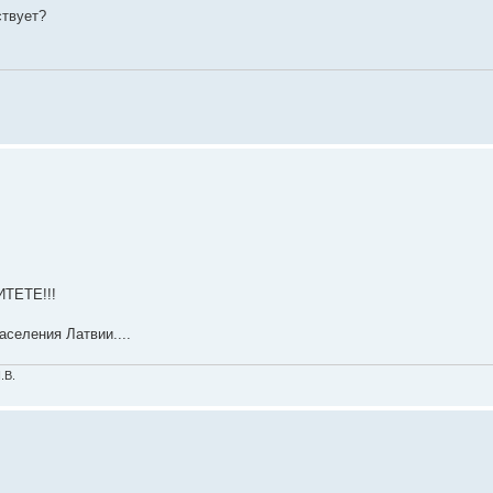
ствует?
ИТЕТЕ!!!
аселения Латвии....
.В.