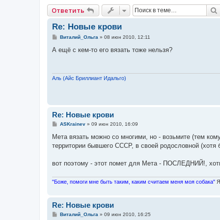
Ответить
Re: Новые крови
С
Виталий_Ольга
»
08 июн 2010, 12:11
о
о
А ещё с кем-то его вязать тоже нельзя?
б
щ
е
н
и
Аль (Айс Бриллиант Идальго)
е
Re: Новые крови
С
ASKrainev
»
09 июн 2010, 16:09
о
о
Мета вязать можно со многими, но - возьмите (тем ком
б
территории бывшего СССР, в своей родословной (хотя б
щ
е
н
вот поэтому - этот помет для Мета - ПОСЛЕДНИЙ!, хоть
и
е
"Боже, помоги мне быть таким, каким считаем меня моя собака"
Я
Re: Новые крови
С
Виталий_Ольга
»
09 июн 2010, 16:25
о