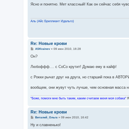
о
Ясно и понятно. Мет классный! Как он сейчас себя чув
б
щ
е
н
и
Аль (Айс Бриллиант Идальго)
е
Re: Новые крови
С
ASKrainev
»
09 июн 2010, 16:28
о
о
Он?
б
щ
е
Любоффф.... с СоСо крутит! Думаю ему в кайф!
н
и
е
с Рокки рычат друг на друга, но старший пока в АВТОР
вообщем, они жувут чуть лучше, чем основная масса н
"Боже, помоги мне быть таким, каким считаем меня моя собака"
Я
Re: Новые крови
С
Виталий_Ольга
»
09 июн 2010, 16:42
о
о
Ну и славненько!
б