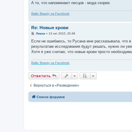
А то, что напоминают песцов - мода скорее.
Baltic Beauty на Facebook
Re: Новые крови
С
Лиана
»
13 окт 2010, 20:48
о
о
Если не ошибаюсь, то Русана мне рассказывала, что 
б
результатам исследования будут решать, нужно ли уве
щ
е
Хотя я уже считаю, что новые крови просто необходим
н
и
е
Baltic Beauty на Facebook
Ответить
Вернуться в «Разведение»
Список форумов