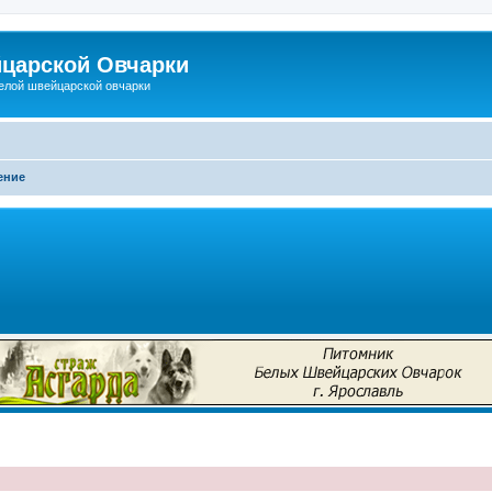
царской Овчарки
елой швейцарской овчарки
ение