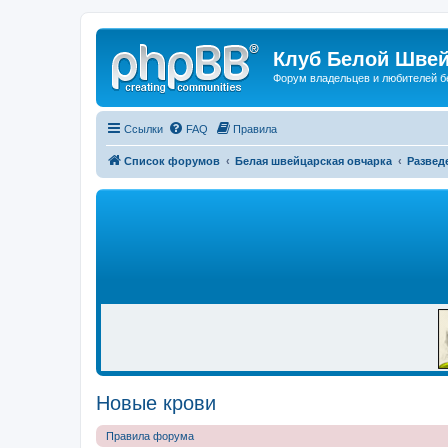
Клуб Белой Швей
Форум владельцев и любителей б
Ссылки
FAQ
Правила
Список форумов
Белая швейцарская овчарка
Развед
Р
Е
К
Л
А
М
А
Новые крови
Правила форума