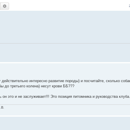
Поиск
Расширенный поиск
у действительно интересно развитие породы) и посчитайте, сколько соба
ы до третьего колена) несут крови ББ???
 он это и не заслуживает!!! Это позиция питомника и руководства клуба
.В.