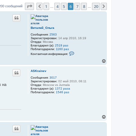
Страница
6
из
20
1
4
5
6
7
8
20
Пред.
След.
200 сообщений
…
…
Виталий_Ольга
Сообщения:
2563
Зарегистрирован:
14 апр 2010, 16:19
Откуда:
Москва
Благодарил (а):
2519 раз
Поблагодарили:
1160 раз
К
Контактная информация:
о
н
В
т
е
а
р
к
ASKrainev
н
т
у
Сообщения:
3017
н
Зарегистрирован:
02 май 2010, 08:11
а
т
к на
Откуда:
Moscow vs Jurmala
я
ь
Благодарил (а):
1372 раза
и
с
Поблагодарили:
1546 раз
н
я
ф
к
о
.
н
р
м
а
а
ч
ц
а
В
и
л
е
я
у
р
п
о
н
л
у