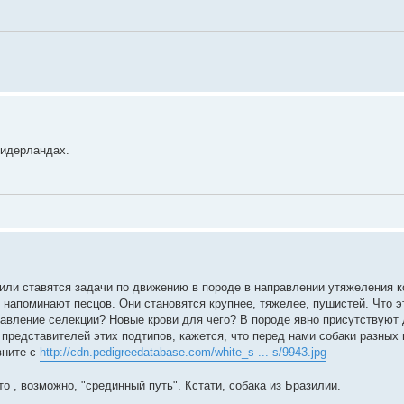
Нидерландах.
" или ставятся задачи по движению в породе в направлении утяжеления к
напоминают песцов. Они становятся крупнее, тяжелее, пушистей. Что э
авление селекции? Новые крови для чего? В породе явно присутствуют 
представителей этих подтипов, кажется, что перед нами собаки разных 
ните с
http://cdn.pedigreedatabase.com/white_s ... s/9943.jpg
то , возможно, "срединный путь". Кстати, собака из Бразилии.