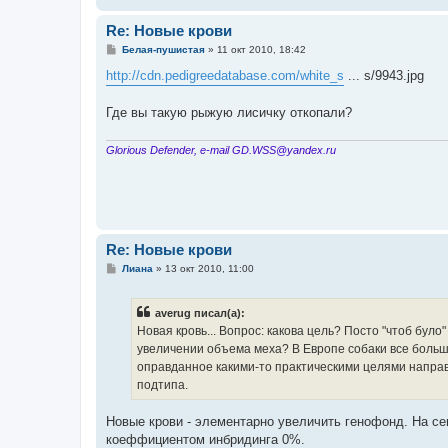
Re: Новые крови
С
Белая-пушистая
»
11 окт 2010, 18:42
о
о
http://cdn.pedigreedatabase.com/white_s
... s/9943.jpg
б
щ
е
Где вы такую рыжую лисичку откопали?
н
и
е
Glorious Defender, e-mail GD.WSS@yandex.ru
Re: Новые крови
С
Лиана
»
13 окт 2010, 11:00
о
о
б
averug писал(а):
щ
е
Новая кровь... Вопрос: какова цель? Посто "чтоб бул
н
увеличении объема меха? В Европе собаки все больше
и
е
оправданное какими-то практическими целями направ
подтипа.
Новые крови - элементарно увеличить генофонд. На се
коеффициентом инбридинга 0%.