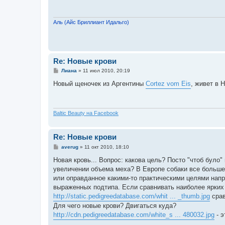
щ
е
н
и
Аль (Айс Бриллиант Идальго)
е
Re: Новые крови
С
Лиана
»
11 июл 2010, 20:19
о
о
Новый щеночек из Аргентины
Cortez vom Eis
, живет в 
б
щ
е
н
и
Baltic Beauty на Facebook
е
Re: Новые крови
С
averug
»
11 окт 2010, 18:10
о
о
Новая кровь... Вопрос: какова цель? Посто "чтоб було
б
увеличении объема меха? В Европе собаки все больше 
щ
е
или оправданное какими-то практическими целями напр
н
выраженных подтипа. Если сравнивать наиболее ярких 
и
е
http://static.pedigreedatabase.com/whit ... _thumb.jpg
срав
Для чего новые крови? Двигаться куда?
http://cdn.pedigreedatabase.com/white_s ... 480032.jpg
- э