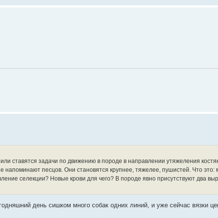
о" или ставятся задачи по движению в породе в направлении утяжеления костяк
 напоминают песцов. Они становятся крупнее, тяжелее, пушистей. Что это: 
ление селекции? Новые крови для чего? В породе явно присутствуют два в
годняшний день сишком много собак одних линий, и уже сейчас вязки це