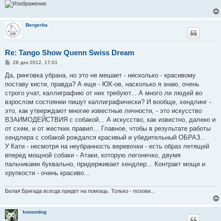
Bergerbs
Re: Tango Show Quenn Swiss Dream
С
28 дек 2012, 17:01
о
о
Да, ринговка убрана, но это не мешает - нисколько - красивому
б
поставу кисти, правда? А еще - ЮХ-ов, насколько я знаю, очень
щ
е
строго учат, каллиграфию от них требуют... А много ли людей во
н
взрослом состоянии пишут каллиграфически? И вообще, хендлинг -
и
е
это, как утверждают многие известные личности, - это искусство
ВЗАИМОДЕЙСТВИЯ с собакой... А искусство, как известно, далеко и
от схем, и от жестких правил... Главное, чтобы в результате работы
хендлера с собакой рождался красивый и убедительный ОБРАЗ...
У Кати - несмотря на неубранность веревочки - есть образ летящей
вперед мощной собаки - Атаки, которую легонечко, двумя
пальчиками буквально, придерживает хендлер... Контракт мощи и
хрупкости - очень красиво...
Белая Бригада всегда придет на помощь. Только - позови...
konondog