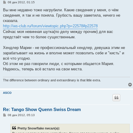
С
08 дек 2012, 01:15
о
о
Вы мне недавно тоже нагрубили. Какие сведения у меня, о чём
б
сведения, я так и не поняла. Грубость вашу заметила, ничего не
щ
е
сказала.
н
http://ws-club.ru/forum/viewtopic.php?p=22578#p22578
и
е
Cейчас моя невинная шутка(по делу между прочим) для вас
предстаёт чем то более существенным.
Xендлер Марии - не профессиональный хендлер, девушка этим не
зарабатывает на жизнь и вполне может позволить себе и "кисть" и
всё что угодно.
Oб этом не раз говорили люди, с которыми общается Мария.
Надеюсь, теперь всё встало на свои места.
The difference between ordinary and extraordinary is that little extra.
ASCO
Re: Tango Show Quenn Swiss Dream
С
08 дек 2012, 05:13
о
о
б
Pretty Snowflake писал(а):
щ
е