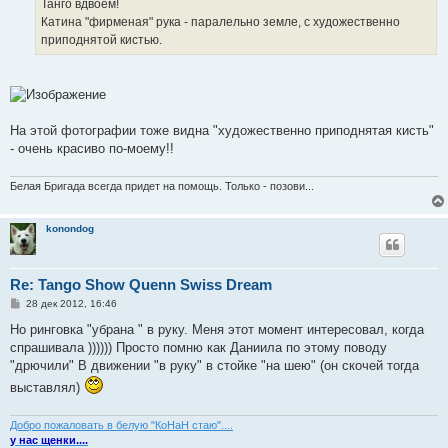
Танго вдвоем!
Катина "фирменая" рука - паралельно земле, с художественно
приподнятой кистью.
На этой фотографии тоже видна "художественно приподнятая кисть"
- очень красиво по-моему!!
Белая Бригада всегда придет на помощь. Только - позови...
konondog
Re: Tango Show Quenn Swiss Dream
С
28 дек 2012, 16:46
о
о
Но ринговка "убрана " в руку. Меня этот момент интересовал, когда
б
спрашивала )))))) Просто помню как Даниила по этому поводу
щ
е
"дрючили" В движении "в руку" в стойке "на шею" (он скочей тогда
н
выставлял)
и
е
Добро пожаловать в белую "КоНаН стаю"....
у нас щенки....