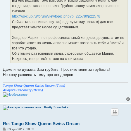
Вы мне недавно тоже нагрубили. Какие сведения у меня, о чём
н
сведения, я так и не поняла. Грубость вашу заметила, ничего не
и
е
сказала.
http://ws-club.ru/forum/viewtopic.php?p=22578#p22578
Cейчас моя невинная шутка(по делу между прочим) для вас
предстаёт чем то более существенным.
Xендлер Марии - не профессиональный хендлер, девушка этим не
зарабатывает на жизнь и вполне может позволить себе и "кисть" и
всё что угодно.
Oб этом не раз говорили люди, с которыми общается Мария.
Надеюсь, теперь всё встало на свои места.
Даже и не думала Вам грубить. Простите меня за грубость!
Не хочу развивать тему про хендлеров.
Tango Show Quenn Swiss Dream (Тася)
Atlayn's Discovery (Лёль)
Pretty Snowflake
Re: Tango Show Quenn Swiss Dream
С
09 дек 2012, 18:03