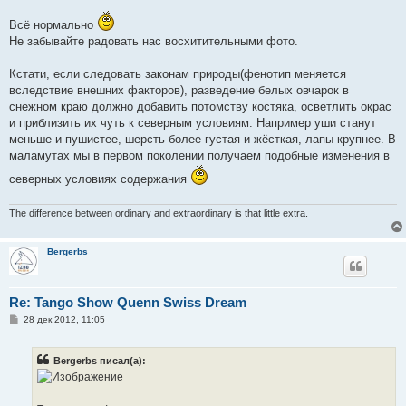
о
о
Всё нормально
б
щ
Не забывайте радовать нас восхитительными фото.
е
н
и
Кстати, если следовать законам природы(фенотип меняется
е
вследствие внешних факторов), разведение белых овчарок в
снежном краю должно добавить потомству костяка, осветлить окрас
и приблизить их чуть к северным условиям. Например уши станут
меньше и пушистее, шерсть более густая и жёсткая, лапы крупнее. В
маламутах мы в первом поколении получаем подобные изменения в
северных условиях содержания
The difference between ordinary and extraordinary is that little extra.
Bergerbs
Re: Tango Show Quenn Swiss Dream
С
28 дек 2012, 11:05
о
о
б
Bergerbs писал(а):
щ
е
н
и
е