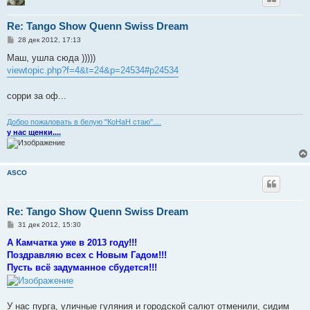
Re: Tango Show Quenn Swiss Dream
С
28 дек 2012, 17:13
о
о
Маш, ушла сюда )))))
б
viewtopic.php?f=4&t=24&p=24534#p24534
щ
е
н
сорри за оф...
и
е
Добро пожаловать в белую "КоНаН стаю"....
у нас щенки....
ASCO
Re: Tango Show Quenn Swiss Dream
С
31 дек 2012, 15:30
о
о
А Камчатка уже в 2013 году!!!
б
Поздравляю всех с Новым Гадом!!!
щ
е
Пусть всё задуманное сбудется!!!
н
и
е
У нас пурга, уличные гуляния и городской салют отменили, сидим