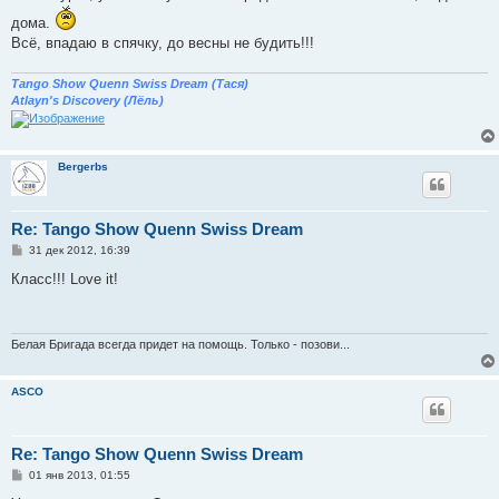
дома.
Всё, впадаю в спячку, до весны не будить!!!
Tango Show Quenn Swiss Dream (Тася)
Atlayn's Discovery (Лёль)
Bergerbs
Re: Tango Show Quenn Swiss Dream
С
31 дек 2012, 16:39
о
о
Класс!!! Love it!
б
щ
е
н
и
Белая Бригада всегда придет на помощь. Только - позови...
е
ASCO
Re: Tango Show Quenn Swiss Dream
С
01 янв 2013, 01:55
о