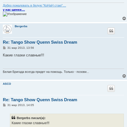
н
и
Добро пожаловать в белую "КоНаН стаю"....
е
у нас щенки....
Bergerbs
Re: Tango Show Quenn Swiss Dream
С
31 мар 2013, 13:56
о
о
Какие глазки славные!!!
б
щ
е
н
и
Белая Бригада всегда придет на помощь. Только - позови...
е
ASCO
Re: Tango Show Quenn Swiss Dream
С
31 мар 2013, 14:05
о
о
б
Bergerbs писал(а):
щ
е
Какие глазки славные!!!
н