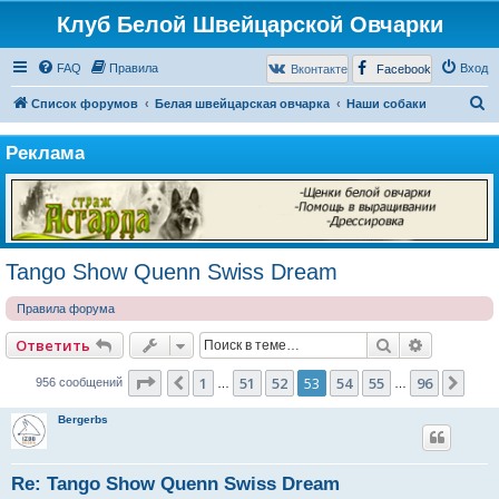
Клуб Белой Швейцарской Овчарки
FAQ
Правила
Вход
Вконтакте
Facebook
П
Список форумов
Белая швейцарская овчарка
Наши собаки
о
Реклама
и
с
к
Tango Show Quenn Swiss Dream
Правила форума
Поиск
Расширен
Ответить
Страница
53
из
96
1
51
52
53
54
55
96
Пред.
Сле
956 сообщений
…
…
Bergerbs
Re: Tango Show Quenn Swiss Dream