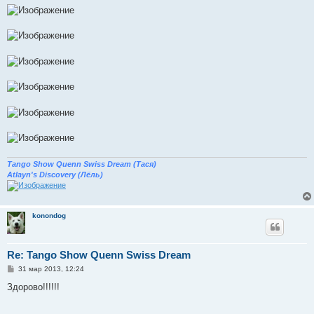
Tango Show Quenn Swiss Dream (Тася)
Atlayn's Discovery (Лёль)
konondog
Re: Tango Show Quenn Swiss Dream
С
31 мар 2013, 12:24
о
о
Здорово!!!!!!
б
щ
е