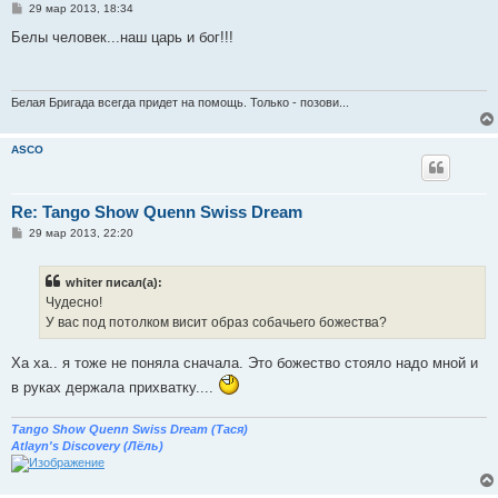
С
29 мар 2013, 18:34
о
о
Белы человек...наш царь и бог!!!
б
щ
е
н
и
Белая Бригада всегда придет на помощь. Только - позови...
е
ASCO
Re: Tango Show Quenn Swiss Dream
С
29 мар 2013, 22:20
о
о
б
whiter писал(а):
щ
е
Чудесно!
н
У вас под потолком висит образ собачьего божества?
и
е
Ха ха.. я тоже не поняла сначала. Это божество стояло надо мной и
в руках держала прихватку....
Tango Show Quenn Swiss Dream (Тася)
Atlayn's Discovery (Лёль)