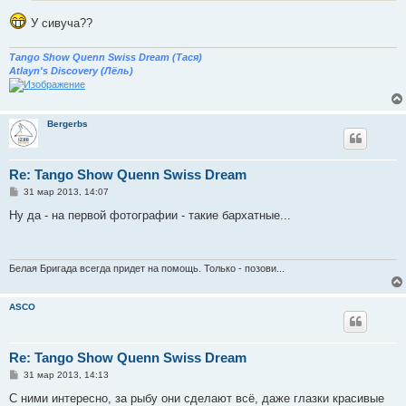
и
е
У сивуча??
Tango Show Quenn Swiss Dream (Тася)
Atlayn's Discovery (Лёль)
Bergerbs
Re: Tango Show Quenn Swiss Dream
С
31 мар 2013, 14:07
о
о
Ну да - на первой фотографии - такие бархатные...
б
щ
е
н
и
Белая Бригада всегда придет на помощь. Только - позови...
е
ASCO
Re: Tango Show Quenn Swiss Dream
С
31 мар 2013, 14:13
о
о
С ними интересно, за рыбу они сделают всё, даже глазки красивые