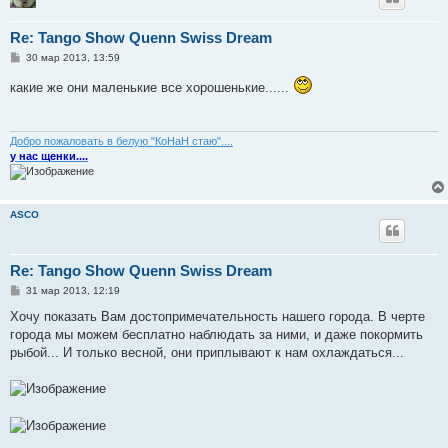
Re: Tango Show Quenn Swiss Dream
С
30 мар 2013, 13:59
о
о
какие же они маленькие все хорошенькие......
б
щ
е
н
и
Добро пожаловать в белую "КоНаН стаю"....
е
у нас щенки....
ASCO
Re: Tango Show Quenn Swiss Dream
С
31 мар 2013, 12:19
о
о
Хочу показать Вам достопримечательность нашего города. В черте
б
города мы можем бесплатно наблюдать за ними, и даже покормить
щ
е
рыбой... И только весной, они приплывают к нам охлаждаться...
н
и
е