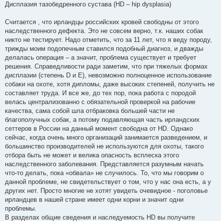
е
Дисплазия тазобедренного сустава (HD – hip dysplasia)
н
и
е
Считается , что ирландцы российских кровей свободны от этого
наследственного дефекта. Это не совсем верно, т.к. наших собак
никто не тестирует. Надо отметить, что за 11 лет, что я веду породу,
трижды моим подопечным ставился подобный диагноз, и дважды
делалась операция – а значит, проблема существует и требует
решения. Справедливости ради заметим, что при тяжелых формах
дисплазии (степень D и Е), невозможно полноценное использование
собаки на охоте, хотя дипломы, даже высоких степеней, получить не
составляет труда. И все же, до тех пор, пока работа с породой
велась централизованно с обязательной проверкой на рабочие
качества, сама собой шла отбраковка большей части не
благополучных собак, а потому подавляющая часть ирландских
сеттеров в России на данный момент свободна от HD. Однако
сейчас, когда очень много организаций занимается разведением, и
большинство производителей не используются для охоты, такого
отбора быть не может и велика опасность всплеска этого
наследственного заболевания. Представляется разумным начать
что-то делать, пока «обвала» не случилось. То, что мы говорим о
данной проблеме, не свидетельствует о том, что у нас она есть, а у
других нет. Просто многие не хотят увидеть очевидное - поголовье
ирландцев в нашей стране имеет одни корни и значит одни
проблемы.
В разделах общие сведения и наследуемость HD вы получите