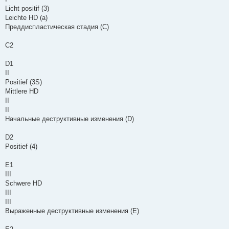
Licht positif (3)
Leichte HD (a)
Преддиспластическая стадия (С)
C2
D1
II
Positief (3Ѕ)
Mittlere HD
II
II
Начальные деструктивные изменения (D)
D2
Positief (4)
E1
III
Schwere HD
III
III
Выраженные деструктивные изменения (Е)