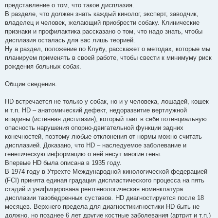
представление о том, что такое дисплазия.
В разделе, что должен знать каждый кинолог, эксперт, заводчик,
владелец и человек, желающий приобрести собаку. Клинические
признаки и профилактика рассказано о том, что надо знать, чтобы
дисплазия осталась для вас лишь теорией.
Ну а раздел, положение по Клубу, расскажет о методах, которые мы
планируем применять в своей работе, чтобы свести к минимуму риск
рождения больных собак.
Общие сведения.
HD встречается не только у собак, но и у человека, лошадей, кошек
и т.п. HD – анатомический дефект, недоразвитие вертлужной
впадины (истинная дисплазия), который таит в себе потенциальную
опасность нарушения опорно-двигательной функции задних
конечностей, поэтому любые отклонения от нормы можно считать
дисплазией. Доказано, что HD – наследуемое заболевание и
генетическую информацию о ней несут многие гены.
Впервые HD была описана в 1935 году.
В 1974 году в Утрехте Международной кинологической федерацией
(FCI) принята единая градация диспластического процесса на пять
стадий и унифицирована рентгенологическая номенклатура
дисплазии тазобедренных суставов. HD диагностируется после 18
месяцев. Верхнего предела для диагностикигностики HD быть не
должно, но позднее 6 лет другие костные заболевания (артрит и т.п.)