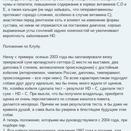
чумы и гепатита; повышенное содержание в кормах витаминов C,D и
Е, а также кальция (не надо забывать, что гиперавитаминозы
протекают гораздо сложнее, особенно в случае витамина С);
анастетики перед рентгеном хоть и влияют на изменение формы
сустава, но никак не отражаются на постановке диагноза; хорошо
выраженные углы сочлений задних конечностей не увеличивают
вероятность заболевания HD.
Положение по Клубу.
Начну с примера: осенью 2003 года мы запланировали вязку
прекрасной суки ирландского сеттера (1 место на выставке, два
диплома II степени, великолепное происхождение) с достойным
кобелем (интерчемпион, чемпион России, дипломы, темперамент,
происхождение – все «при нем»). По всем характеристикам подходят
собаки друг другу идеально, мы бы очень много ждали от щенков.
Но, хозяйка кобеля сделала тест – результат HD – C, сделали тест
суке – HD – C. При мысли, что бы получили владельцы, приобретя
щенка из очень перспективного по словам кинолога помета,
делается нехорошо. Причем не зная результатов теста, я бы даже не
кривила душой, а сама была бы уверена в блестящем будущем этих
собак.
А теперь положения, которыми мы руководствуемся с 2004 года, при
подборе пар.
1. Все кобели производители, рождения 1997 года и позднее, для