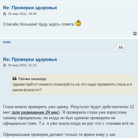
Re: Проверки здоровья
С
29 мар 2011, 19:46
о
о
Спасибо большое! буду ждать ответа
б
щ
е
н
и
Sofik
е
Re: Проверки здоровья
С
29 мар 2011, 21:21
о
о
б
Тёпчик писал(а):
щ
е
Здравствуйте! скажите пожалуйста на что надо проверять глаза и в
н
каком возрасте?
и
е
Глаза можно проверить уже щенку. Результат будет действителен 12
мес (
для разведения 24 мес
). Я проверила глаза уже взрослому
своему официально, но когда он был щенком проверили не
официально тоже. Т.е. я уже знала когда он рос что с глазами всё ок.
Официальные проверки делают только те врачи кому у нас