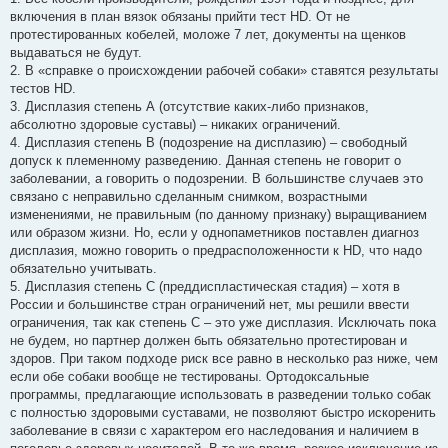
включения в план вязок обязаны прийти тест HD. От не
протестированных кобелей, моложе 7 лет, документы на щенков
выдаваться не будут.
2. В «справке о происхождении рабочей собаки» ставятся результаты
тестов HD.
3. Дисплазия степень А (отсутствие каких-либо признаков,
абсолютно здоровые суставы) – никаких ограничений.
4. Дисплазия степень В (подозрение на дисплазию) – свободный
допуск к племенному разведению. Данная степень не говорит о
заболевании, а говорить о подозрении. В большинстве случаев это
связано с неправильно сделанным снимком, возрастными
изменениями, не правильным (по данному признаку) выращиванием
или образом жизни. Но, если у однопаметников поставлен диагноз
дисплазия, можно говорить о предрасположенности к HD, что надо
обязательно учитывать.
5. Дисплазия степень С (преддиспластическая стадия) – хотя в
России и большинстве стран ограничений нет, мы решили ввести
ограничения, так как степень С – это уже дисплазия. Исключать пока
не будем, но партнер должен быть обязательно протестирован и
здоров. При таком подходе риск все равно в несколько раз ниже, чем
если обе собаки вообще не тестированы. Ортодоксальные
программы, предлагающие использовать в разведении только собак
с полностью здоровыми суставами, не позволяют быстро искоренить
заболевание в связи с характером его наследования и наличием в