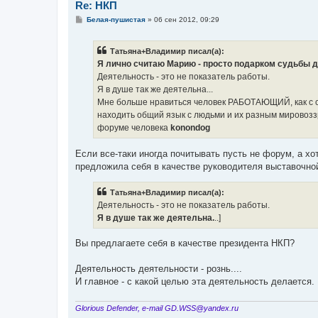
Re: НКП
С
Белая-пушистая
»
06 сен 2012, 09:29
о
о
б
Тaтьянa+Влaдимиp писал(а):
щ
е
Я лично считаю Марию - просто подарком судьбы 
н
Деятельность - это не показатель работы.
и
е
Я в душе так же деятельна...
Мне больше нравиться человек РАБОТАЮЩИЙ, как с с
находить общий язык с людьми и их разным мировоззр
форуме человека
konondog
Если все-таки иногда почитывать пусть не форум, а хо
предложила себя в качестве руководителя выставочной
Тaтьянa+Влaдимиp писал(а):
Деятельность - это не показатель работы.
Я в душе так же деятельна.
..]
Вы предлагаете себя в качестве президента НКП?
Деятельность деятельности - рознь....
И главное - с какой целью эта деятельность делается.
Glorious Defender, e-mail GD.WSS@yandex.ru