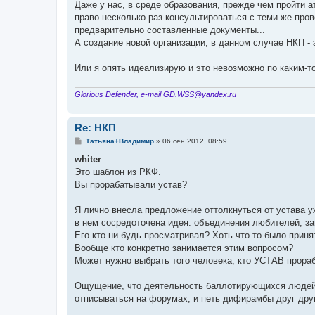
Даже у нас, в среде образования, прежде чем пройти 
право несколько раз консультироваться с теми же про
предварительно составленные документы...
А создание новой организации, в данном случае НКП - э
Или я опять идеализирую и это невозможно по каким-
Glorious Defender, e-mail GD.WSS@yandex.ru
Re: НКП
С
Тaтьянa+Влaдимиp
»
06 сен 2012, 08:59
о
о
whiter
б
Это шаблон из РКФ.
щ
е
Вы прорабатывали устав?
н
и
е
Я лично внесла предложение оттолкнуться от устава 
в нем сосредоточена идея: объединения любителей, з
Его кто ни будь просматривал? Хоть что то было прин
Вообще кто конкретно занимается этим вопросом?
Может нужно выбрать того человека, кто УСТАВ прора
Ощущение, что деятельность баллотирующихся людей,
отписываться на форумах, и петь дифирамбы друг дру