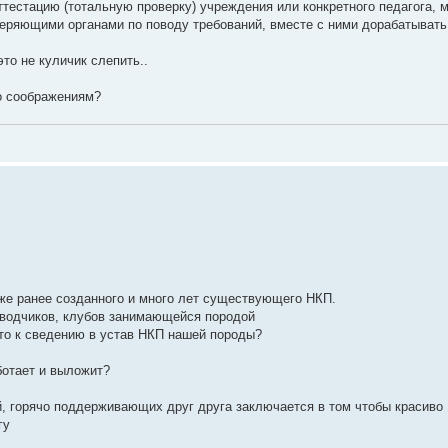
аттестацию (тотальную проверку) учреждения или конкретного педагога,
веряющими органами по поводу требований, вместе с ними дорабатывать
то не куличик слепить..
то соображениям?
уже ранее созданного и много лет существующего НКП.
аводчиков, клубов занимающейся породой
ято к сведению в устав НКП нашей породы?
ботает и выложит?
 горячо поддерживающих друг друга заключается в том чтобы красиво
гу