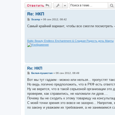
Ответить
Re: НКП
С
Scamp
»
06 сен 2012, 08:42
о
о
Самый крайний вариант, чтобы все смогли посмотреть 
б
щ
е
н
и
Baltic Beauty Endless Enchantment & Сладкая Радость дочь Марты
е
Re: НКП
С
Белая-пушистая
»
06 сен 2012, 08:49
о
о
Вот мы тут гадаем - можно или нельзя... пропустят тако
б
Но ведь логично предположить, что в РКФ есть ответс
щ
е
Ну не верится, что в такой серьезной организации это
н
проверим, как справились, не наломали ли дров....
и
е
Почему бы не сходить к этому товарищу на консультац
С моей точки зрения это вовсе не зазорно... Напротив
по закону и уважаем их требования, а не занимаемся с