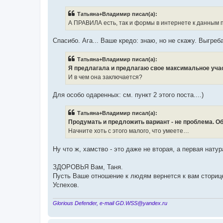
Тaтьянa+Влaдимиp писал(а):
А ПРАВИЛА есть, так и формы в интернете к данным 
Спасибо. Ага... Ваше кредо: знаю, но не скажу. Выгреб
Тaтьянa+Влaдимиp писал(а):
Я предлагала и предлагаю свое максимальное учас
И в чем она заключается?
Для особо одаренных: см. пункт 2 этого поста....)
Тaтьянa+Влaдимиp писал(а):
Продумать и предложить вариант - не проблема. Обр
Начните хоть с этого малого, что умеете…
Ну что ж, хамство - это даже не вторая, а первая натура.
ЗДОРОВЬЯ Вам, Таня.
Пусть Ваше отношение к людям вернется к вам сторицей
Успехов.
Glorious Defender, e-mail GD.WSS@yandex.ru