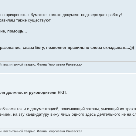
о прикрепить к бумажке, только документ подтверждает работу!
правилам также существуют
ие, помощь...
азование, слава Богу, позволяет правильно слова складывать...)))
, воспитанной тварью. Фаина Георгиевна Раневская
для должности руководителя НКП.
баками так и с документацией, понимающий законы, умеющий их тракт
нием, на эту кандидатуру вижу лишь одного здесь деятельного не на с
, воспитанной тварью. Фаина Георгиевна Раневская