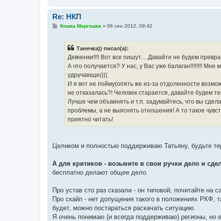
Re: НКП
С
Кошка Маргошка
»
06 сен 2012, 09:42
о
о
б
Танечка)) писал(а):
щ
е
Девченки!!!! Вот все пишут.....Давайте не будем превр
н
А что получается? У нас, у Вас уже балаган!!!!!!!! Мн
и
е
удручающе((((
И я вот не пойму(опять же из-за отдоленности возмо
не отказалась?! Человек старается, давайте будем тер
Лучше чем объвинять и т.п. задумайтесь, что вы сдела
проблемы, а не выяснять отношения! А то такое чувст
приятно читать!
Целиком и полностью поддерживаю Татьяну, будьте те
А для критиков - возьмите в свои ручки дело и сде
бесплатно делают общее дело.
Про устав сто раз сказали - он типовой, почитайте на с
Про скайп - нет допущения такого в положениях РКФ, т
будет, можно постараться раскачать ситуацию.
Я очень понимаю (и всегда поддерживаю) регионы, но е