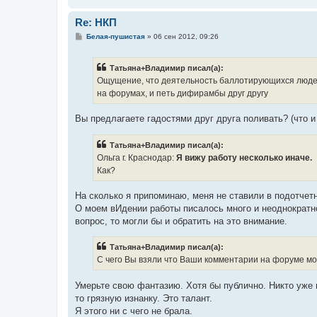
Re: НКП
С
Белая-пушистая
»
06 сен 2012, 09:26
о
о
б
Тaтьянa+Влaдимиp писал(а):
щ
е
Ощущение, что деятельность баллотирующихся людей
н
на форумах, и петь дифирамбы друг другу
и
е
Вы предлагаете гадостями друг друга поливать? (что и
Тaтьянa+Влaдимиp писал(а):
Ольга г. Краснодар:
Я вижу работу несколько иначе.
Как?
На сколько я припоминаю, меня не ставили в подотчетн
О моем вИдении работы писалось много и неоднократно.
вопрос, то могли бы и обратить на это внимание.
Тaтьянa+Влaдимиp писал(а):
С чего Вы взяли что Ваши комментарии на форуме мо
Умерьте свою фантазию. Хотя бы публично. Никто уже 
то грязную изнанку. Это талант.
Я этого ни с чего не брала.