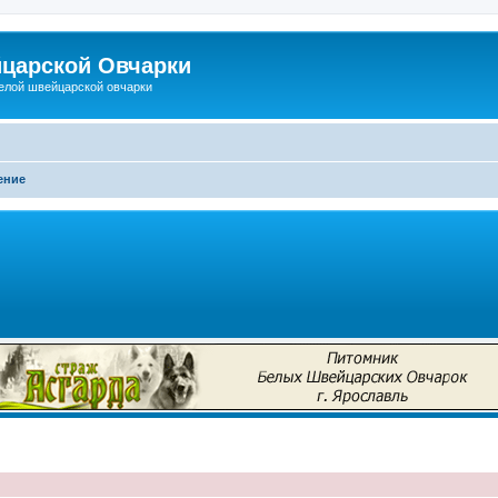
царской Овчарки
елой швейцарской овчарки
ение