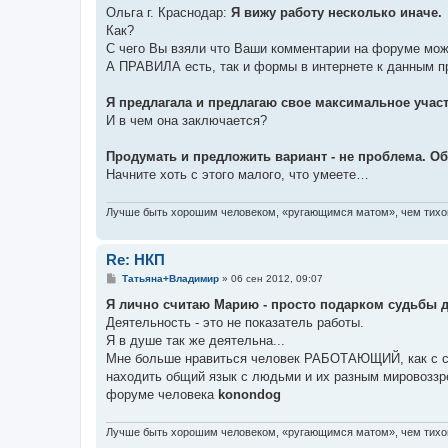
Ольга г. Краснодар:
Я вижу работу несколько иначе.
Как?
С чего Вы взяли что Ваши комментарии на форуме можн
А ПРАВИЛА есть, так и формы в интернете к данным 
Я предлагала и предлагаю свое максимальное участ
И в чем она заключается?
Продумать и предложить вариант - не проблема. Обр
Начните хоть с этого малого, что умеете…
Лучше быть хорошим человеком, «ругающимся матом», чем тихой
Re: НКП
С
Тaтьянa+Влaдимиp
»
06 сен 2012, 09:07
о
о
Я лично считаю Марию - просто подарком судьбы 
б
Деятельность - это не показатель работы.
щ
е
Я в душе так же деятельна...
н
Мне больше нравиться человек РАБОТАЮЩИЙ, как с со
и
е
находить общий язык с людьми и их разным мировоззре
форуме человека
konondog
Лучше быть хорошим человеком, «ругающимся матом», чем тихой