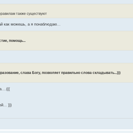
правилам также существуют
ай как можешь, а я понаблюдаю...
тие, помощь...
азование, слава Богу, позволяет правильно слова складывать...)))
...(((
... )))