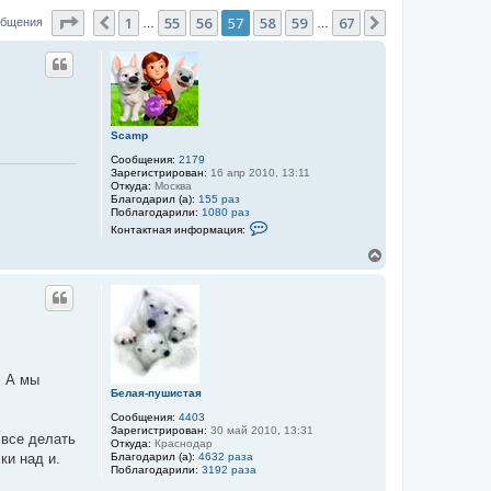
Страница
57
из
67
1
55
56
57
58
59
67
Пред.
След.
общения
…
…
Scamp
Сообщения:
2179
Зарегистрирован:
16 апр 2010, 13:11
Откуда:
Москва
Благодарил (а):
155 раз
Поблагодарили:
1080 раз
К
Контактная информация:
о
н
В
т
е
а
р
к
н
т
у
н
а
т
я
ь
и
с
н
я
. А мы
ф
к
Белая-пушистая
о
н
р
Сообщения:
4403
м
а
Зарегистрирован:
30 май 2010, 13:31
а
ч
 все делать
Откуда:
Краснодар
ц
а
Благодарил (а):
4632 раза
ки над и.
и
л
Поблагодарили:
3192 раза
я
у
п