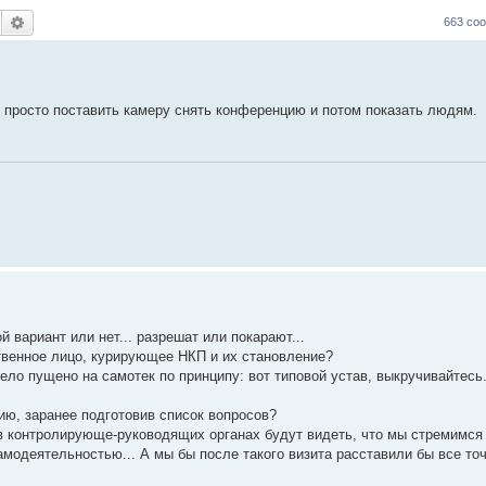
Поиск
Расширенный поиск
663 со
- просто поставить камеру снять конференцию и потом показать людям.
й вариант или нет... разрешат или покарают...
твенное лицо, курирующее НКП и их становление?
 дело пущено на самотек по принципу: вот типовой устав, выкручивайтесь
ию, заранее подготовив список вопросов?
, в контролирующе-руководящих органах будут видеть, что мы стремимся
амодеятельностью... А мы бы после такого визита расставили бы все точ