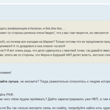
ащать конференцию в балаган, и бла бла бла.....
е может со стороны региона плохо"видно", что у вас там творится, но смотрится
жн0), но почему все нападки на Марию? Только потому что ее предложили пре
пимее!!! А то дождемся и она плюнет на все!!!
ли?! Я вот очень рада, что дело сдвинулось с мертвой точки, так давайте вме
во, опять же со стороны, что Фауна и будущий НКП делят власть, честное сло
рпимее!
лайте лучше
, не желаете? Тогда уважительно относитесь к людям котор
айте РКФ.
ак чего лбом будем пробивать? Дайте зарегистрировать уже НКП, а там 
сли Вы так сильно желаете связь по скайпу, попробуйте найти хоть оди