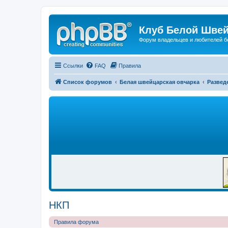
Клуб Белой Швей
Форум владельцев и любителей б
Ссылки
FAQ
Правила
Список форумов
Белая швейцарская овчарка
Развед
Р
Е
К
Л
А
М
А
НКП
Правила форума