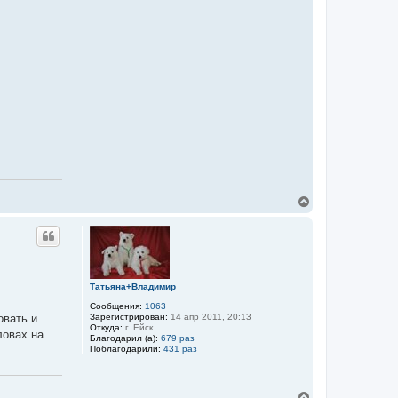
В
е
р
н
у
т
ь
Тaтьянa+Влaдимиp
с
я
Сообщения:
1063
к
Зарегистрирован:
14 апр 2011, 20:13
овать и
н
Откуда:
г. Ейск
ловах на
а
Благодарил (а):
679 раз
Поблагодарили:
431 раз
ч
а
л
у
В