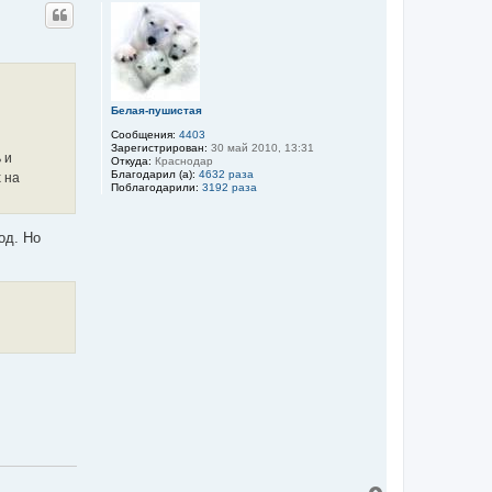
р
н
у
т
ь
с
я
к
Белая-пушистая
н
Сообщения:
4403
а
Зарегистрирован:
30 май 2010, 13:31
ч
 и
Откуда:
Краснодар
а
Благодарил (а):
4632 раза
 на
л
Поблагодарили:
3192 раза
у
од. Но
В