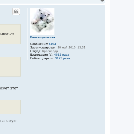
е
р
н
у
т
ь
с
я
сываться
к
Белая-пушистая
н
Сообщения:
4403
а
Зарегистрирован:
30 май 2010, 13:31
ч
Откуда:
Краснодар
а
Благодарил (а):
4632 раза
л
Поблагодарили:
3192 раза
у
есует этот
на какую-