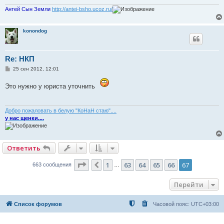
Антей Сын Земли
http://antei-bsho.ucoz.ru/
konondog
Re: НКП
С
25 сен 2012, 12:01
о
о
Это нужно у юриста уточнить
б
щ
е
н
и
Добро пожаловать в белую "КоНаН стаю"....
е
у нас щенки....
Ответить
Страница
67
из
67
1
63
64
65
66
67
Пред.
663 сообщения
…
Перейти
Список форумов
Часовой пояс:
UTC+03:00