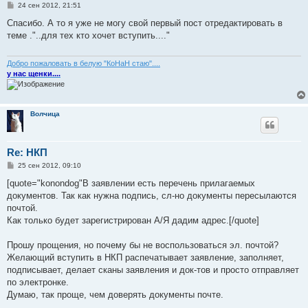
С
24 сен 2012, 21:51
о
о
Спасибо. А то я уже не могу свой первый пост отредактировать в
б
теме ."..для тех кто хочет вступить...."
щ
е
н
и
Добро пожаловать в белую "КоНаН стаю"....
е
у нас щенки....
Волчица
Re: НКП
С
25 сен 2012, 09:10
о
о
[quote="konondog"В заявлении есть перечень прилагаемых
б
документов. Так как нужна подпись, сл-но документы пересылаются
щ
е
почтой.
н
Как только будет зарегистрирован А/Я дадим адрес.[/quote]
и
е
Прошу прощения, но почему бы не воспользоваться эл. почтой?
Желающий вступить в НКП распечатывает заявление, заполняет,
подписывает, делает сканы заявления и док-тов и просто отправляет
по электронке.
Думаю, так проще, чем доверять документы почте.