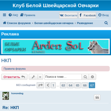
Клуб Белой Швейцарской Овчарки
FAQ
Правила
Вход
Вконтакте
Facebook
П
Список форумов
Белая швейцарская овчарка
Разведение
о
Реклама
и
с
к
НКП
Правила форума
Поиск
Расширен
Ответить
Страница
67
из
67
1
63
64
65
66
67
Пред.
663 сообщения
…
konondog
Re: НКП