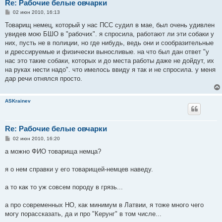
Re: Рабочие белые овчарки
С
02 июн 2010, 16:13
о
о
Товарищ немец, который у нас ПСС судил в мае, был очень удивлен
б
увидев мою БШО в "рабочих". я спросила, работают ли эти собаки у
щ
е
них, пусть не в полиции, но где нибудь, ведь они и сообразительные
н
и дрессируемые и физически выносливые. на что был дан ответ "у
и
е
нас это такие собаки, которых и до места работы даже не дойдут, их
на руках нести надо". что имелось ввиду я так и не спросила. у меня
дар речи отнялся просто.
ASKrainev
Re: Рабочие белые овчарки
С
02 июн 2010, 16:20
о
о
а можно ФИО товарища немца?
б
щ
е
я о нем справки у его товарищей-немцев наведу.
н
и
е
а то как то уж совсем породу в грязь...
а про современных НО, как минимум в Латвии, я тоже много чего
могу порассказать, да и про "Керунг" в том числе...