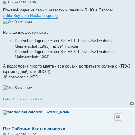
С
24 май 2010, 11:50
о
о
Пожалуй одна из самых известных рабочих БШО в Европе:
б
Attila-Roy vom Neckarursprung
щ
е
н
и
е
Из главных достоинств :
Deutscher Jugendmeister SchH1 1. Platz (dhv-Deutsche
Meisterschaft 1993) mit 294 Punkten
Deutscher Jugendmeister SchH3 3. Platz (dhv Deutsche
Meisterschaft 1994)
А родословка просто мечта - все собаки до третьего колена с ИПО-3
(кроме одной, там ИПО-1).
18 потомков с ИПО.
Baltic Beauty на Facebook
Виталий_Ольга
Re: Рабочии белые овчарки
С
24 май 2010, 14:06