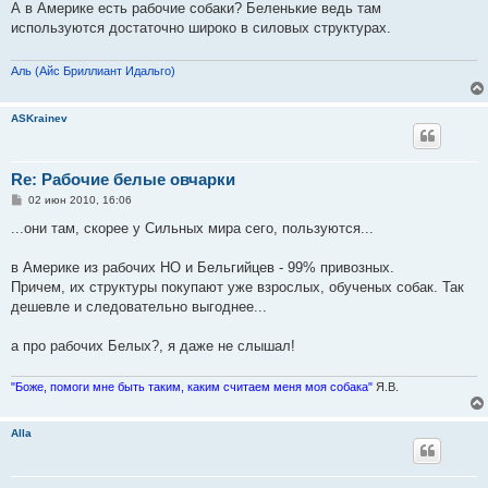
о
А в Америке есть рабочие собаки? Беленькие ведь там
б
используются достаточно широко в силовых структурах.
щ
е
н
и
Аль (Айс Бриллиант Идальго)
е
ASKrainev
Re: Рабочие белые овчарки
С
02 июн 2010, 16:06
о
о
...они там, скорее у Сильных мира сего, пользуются...
б
щ
е
в Америке из рабочих НО и Бельгийцев - 99% привозных.
н
Причем, их структуры покупают уже взрослых, обученых собак. Так
и
е
дешевле и следовательно выгоднее...
а про рабочих Белых?, я даже не слышал!
"Боже, помоги мне быть таким, каким считаем меня моя собака"
Я.В.
Alla