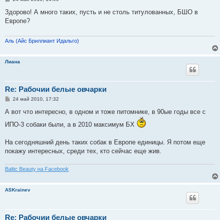
о
о
Здорово! А много таких, пусть и не столь титулованных, БШО в
б
Европе?
щ
е
н
и
Аль (Айс Бриллиант Идальго)
е
Лиана
Re: Рабочии белые овчарки
С
24 май 2010, 17:32
о
о
А вот что интересно, в одном и тоже питомнике, в 90ые годы все с
б
щ
ИПО-3 собаки были, а в 2010 максимум БХ
е
н
и
На сегодняшний день таких собак в Европе единицы. Я потом еще
е
покажу интересных, среди тех, кто сейчас еще жив.
Baltic Beauty на Facebook
ASKrainev
Re: Рабочии белые овчарки