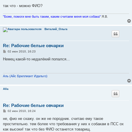
так что - можно ФИО?
"Боже, помоги мне быть таким, каким считаем меня моя собака"
Я.В.
Виталий_Ольга
Re: Рабочие белые овчарки
С
02 июн 2010, 16:23
о
о
Немец какой-то недалёкий попался...
б
щ
е
н
и
Аль (Айс Бриллиант Идальго)
е
Alla
Re: Рабочие белые овчарки
С
02 июн 2010, 16:24
о
о
не, фио не скажу. он же не породник. считаю ему такое
б
простительно. тем более что требования у них к собакам в ПСС ох
щ
е
как высоки! так что без ФИО останется товарищ.
н