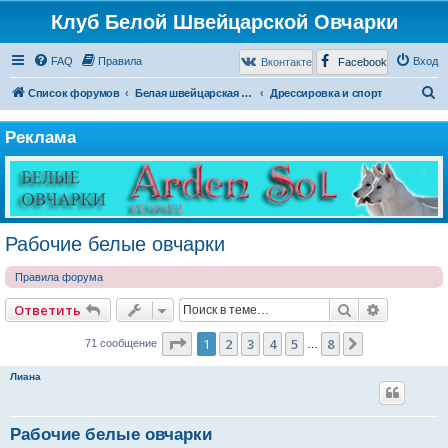
Клуб Белой Швейцарской Овчарки
FAQ
Правила
Вход
Вконтакте
Facebook
П
Список форумов
Белая швейцарская овчарка
Дрессировка и спорт
о
Реклама
и
с
к
Рабочие белые овчарки
Правила форума
Поиск
Расширен
Ответить
Страница
1
из
8
1
2
3
4
5
8
След.
71 сообщение
…
Лиана
Рабочие белые овчарки