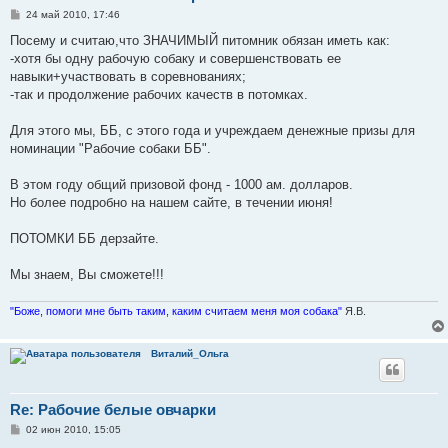
С
24 май 2010, 17:46
о
о
Посему и считаю,что ЗНАЧИМЫЙ питомник обязан иметь как:
б
-хотя бы одну рабочую собаку и совершенствовать ее
щ
е
навыки+участвовать в соревнованиях;
н
-так и продолжение рабочих качеств в потомках.
и
е
Для этого мы, ББ, с этого года и учреждаем денежные призы для
номинации "Рабочие собаки ББ".
В этом году общий призовой фонд - 1000 ам. долларов.
Но более подробно на нашем сайте, в течении июня!
ПОТОМКИ ББ дерзайте.
Мы знаем, Вы сможете!!!
"Боже, помоги мне быть таким, каким считаем меня моя собака"
Я.В.
Виталий_Ольга
Re: Рабочие белые овчарки
С
02 июн 2010, 15:05
о