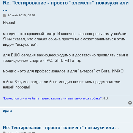
Re: Тестирование - просто "элемент" показухи или
...
С
26 май 2010, 08:02
о
о
Ирина!
б
щ
е
мондио - это красивый театр. И конечно, главная роль там у собаки.
н
Я бы сказал, что слабая собака просто не сможет заниматься этим
и
е
видом "искусства".
для БШО сегодня важно,необходимо и достаточно проявлять себя в
традиционном спорте - IPO, ShH, FrH и т.д.
мондио - это для профессионалов и для "актеров" от Бога. ИМХО
я был безумно рад, если бы в мондио появились представители
нашей породы!
"Боже, помоги мне быть таким, каким считаем меня моя собака"
Я.В.
Ирина
Re: Тестирование - просто "элемент" показухи или ...
С