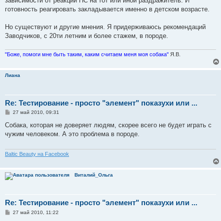
зависимости от реакции НС на тот или иной раздражитель. И
готовность реагировать закладывается именно в детском возрасте.
Но существуют и другие мнения. Я придерживаюсь рекомендаций
Заводчиков, с 20ти летним и более стажем, в породе.
"Боже, помоги мне быть таким, каким считаем меня моя собака"
Я.В.
Лиана
Re: Тестирование - просто "элемент" показухи или ...
С
27 май 2010, 09:31
о
о
Собака, которая не доверяет людям, скорее всего не будет играть с
б
чужим человеком. А это проблема в породе.
щ
е
н
и
Baltic Beauty на Facebook
е
Виталий_Ольга
Re: Тестирование - просто "элемент" показухи или ...
С
27 май 2010, 11:22
о