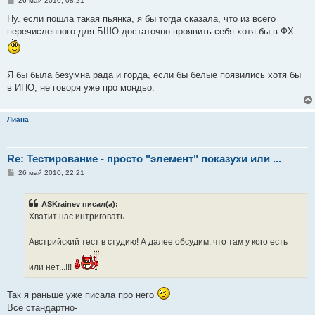
26 май 2010, 08:21
о
о
Ну. если пошла такая пьянка, я бы тогда сказала, что из всего
б
перечисленного для БШО достаточно проявить себя хотя бы в ФХ
щ
е
н
и
е
Я бы была безумна рада и горда, если бы белые появились хотя бы
в ИПО, не говоря уже про мондьо.
Лиана
Re: Тестирование - просто "элемент" показухи или ...
С
26 май 2010, 22:21
о
о
б
ASKrainev писал(а):
щ
е
Хватит нас интриговать...
н
и
е
Австрийский тест в студию! А далее обсудим, что там у кого есть
или нет...!!!
Так я раньше уже писала про него
Все стандартно-