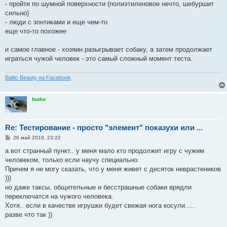
- пройти по шумной поверхности (полиэтиленовое нечто, шебуршит
сильно)
- люди с зонтиками и еще чем-то
еще что-то похожее
и самое главное - хозяин разыгрывает собаку, а затем продолжает
играться чужой человек - это самый сложный момент теста.
Baltic Beauty на Facebook
budur
Re: Тестирование - просто "элемент" показухи или ...
С
26 май 2010, 23:22
о
о
а вот странный пункт.. у меня мало кто продолжит игру с чужим
б
человеком, только если научу специально.
щ
е
Причем я не могу сказать, что у меня живет с десяток неврастеников
н
)))
и
е
но даже таксы, общительные и бесстрашные собаки врядли
переключатся на чужого человека.
Хотя.. если в качестве игрушки будет свежая нога косули.....
разве что так ))