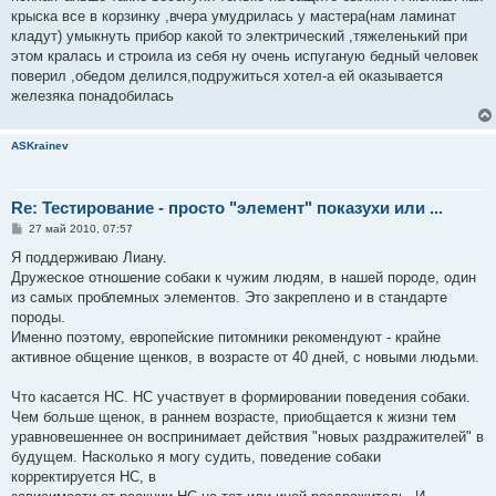
крыска все в корзинку ,вчера умудрилась у мастера(нам ламинат
кладут) умыкнуть прибор какой то электрический ,тяжеленький при
этом кралась и строила из себя ну очень испуганую бедный человек
поверил ,обедом делился,подружиться хотел-а ей оказывается
железяка понадобилась
ASKrainev
Re: Тестирование - просто "элемент" показухи или ...
С
27 май 2010, 07:57
о
о
Я поддерживаю Лиану.
б
Дружеское отношение собаки к чужим людям, в нашей породе, один
щ
е
из самых проблемных элементов. Это закреплено и в стандарте
н
породы.
и
е
Именно поэтому, европейские питомники рекомендуют - крайне
активное общение щенков, в возрасте от 40 дней, с новыми людьми.
Что касается НС. НС участвует в формировании поведения собаки.
Чем больше щенок, в раннем возрасте, приобщается к жизни тем
уравновешеннее он воспринимает действия "новых раздражителей" в
будущем. Насколько я могу судить, поведение собаки
корректируется НС, в