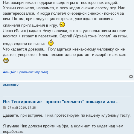
о
Ник воспринимает подарки в виде игры от посторонних людей.
б
Хозяин спаниеля, например, в лесу кидал снежки своему псу. Ник
щ
е
заинтересовался. И когда полетел очередной снежок - понесся за
н
ним. Потом, при следующих встречах, уже ждал от хозяина
и
е
спаниеля приглашения в игру.
Леша (Флинт) кидает Нику палочки, и тот с удовольствием за ними
носится + играет в перетяжки. Сергей (Ирхан) тоже "попал" на игры,
когда ходили на пикник.
Что касается доверия... Погладиться незнакомому человеку он не
дастся, увернется. Блек - моментально растает и замрёт в экстазе
Аль (Айс Бриллиант Идальго)
ASKrainev
Re: Тестирование - просто "элемент" показухи или ...
С
27 май 2010, 17:28
о
о
Давайте, при встрече, Ника протестируем по нашему клубному тесту.
б
щ
е
Я думаю Ник должен пройти на Ура, а если нет, то будет над чем
н
поработать.
и