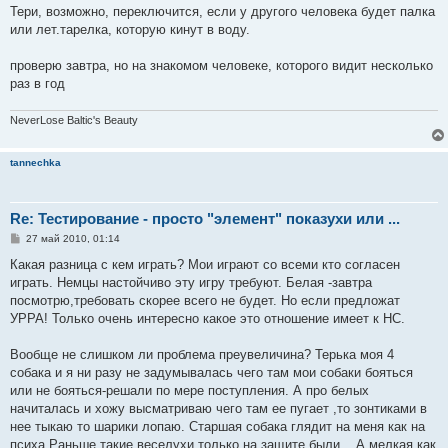
Тери, возможно, переключится, если у другого человека будет палка
или лет.тарелка, которую кинут в воду.
проверю завтра, но на знакомом человеке, которого видит несколько
раз в год
NeverLose Baltic's Beauty
tannechka
Re: Тестирование - просто "элемент" показухи или ...
С
27 май 2010, 01:14
о
о
Какая разница с кем играть? Мои играют со всеми кто согласен
б
играть. Немцы настойчиво эту игру требуют. Белая -завтра
щ
е
посмотрю,требовать скорее всего не будет. Но если предложат
н
УРРА! Только очень интересно какое это отношение имеет к НС.
и
е
Вообще не слишком ли проблема преувеличина? Терька моя 4
собака и я ни разу не задумывалась чего там мои собаки бояться
или не бояться-решали по мере поступления. А про белых
начиталась и хожу высматриваю чего там ее пугает ,то зонтиками в
нее тыкаю то шарики лопаю. Старшая собака глядит на меня как на
психа.Раньше такие веселухи только на защите были... А мелкая как