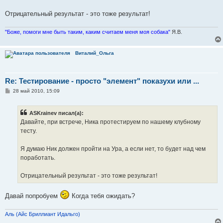
е
Отрицательный результат - это тоже результат!
"Боже, помоги мне быть таким, каким считаем меня моя собака"
Я.В.
Виталий_Ольга
Re: Тестирование - просто "элемент" показухи или ...
С
28 май 2010, 15:09
о
о
б
ASKrainev писал(а):
щ
е
Давайте, при встрече, Ника протестируем по нашему клубному
н
тесту.
и
е
Я думаю Ник должен пройти на Ура, а если нет, то будет над чем
поработать.
Отрицательный результат - это тоже результат!
Давай попробуем
Когда тебя ожидать?
Аль (Айс Бриллиант Идальго)