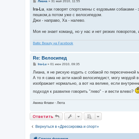
С
Лиана
»
31 май 2010, 11:55
о
о
Ira-Lu
, как говорят спортсмены с ездовыми собаками - 
б
пешком,а потом уже с велосипедом.
щ
е
Джи - направо, Ха - налево.
н
и
е
Моя не знает команд, но у нас и нет резких поворотов,
Baltic Beauty на Facebook
Re: Велосипед
С
Ira-Lu
»
01 июн 2010, 09:35
о
о
Лиана, я не рискую ездить с собакой по пересеченной
б
А то я сама не ахти какой велосипедист, могу мордой 
щ
е
изображает нормально, а вот на велике, если внутренн
н
и
подходя к развилке говорить "лево" - и вести влево?
е
Амика Флави - Люта
Ответить
Вернуться в «Дрессировка и спорт»
Список форумов