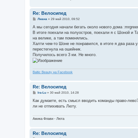
Re: Велосипед
С
Лиана
»
29 май 2010, 09:52
о
о
А мы сегодня начали бегать около нового дома :mrgreen
б
В итоге поехали на полуостров, поехали я с Шоной и Т
щ
е
на велике, а там поменялись.
н
Халти чем-то Шоне не понравился, в итоге я два раза 
и
е
перестегнула на ошейник.
Получилось всего 3 км. Не много.
Baltic Beauty на Facebook
Re: Велосипед
С
Ira-Lu
»
30 май 2010, 14:28
о
о
Как думаете, есть смысл вводить команды право-лево?
б
ли не отпихивать Люту.
щ
е
н
и
Амика Флави - Люта
е
Re: Велосипед