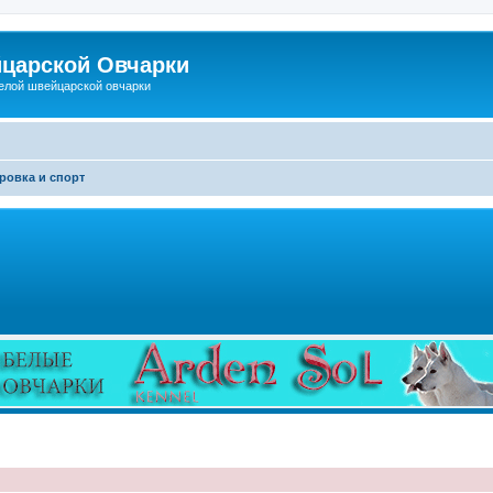
царской Овчарки
елой швейцарской овчарки
ровка и спорт