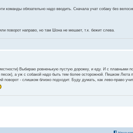
эти команды обязательно надо вводить. Сначала учат собаку без велосип
 или поворот направо, но там Шона не мешает, т.к. бежит слева.
 местности) Выбираю ровненькую пустую дорожку, и еду. И с плавными п
в песок), а уж с собакой надо быть тем более осторожной. Пешком Люта 
ий поворот - слишком близко подходит. Буду думать, как лево-право учи
Наша ком