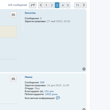
Страница
3
из
11
1
2
3
4
5
11
Пред.
След.
104 сообщения
…
Severina
Сообщения:
3
Зарегистрирован:
27 май 2010, 19:22
В
е
р
Лиана
н
у
Сообщения:
348
Зарегистрирован:
16 дек 2015, 11:05
т
Откуда:
Riga
ь
Благодарил (а):
131 раз
с
Поблагодарили:
1632 раза
я
К
Контактная информация:
к
о
н
н
т
а
а
В
ч