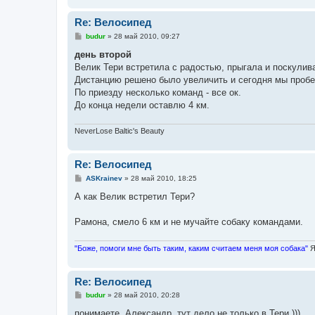
Re: Велосипед
С
budur
»
28 май 2010, 09:27
о
о
день второй
б
Велик Тери встретила с радостью, прыгала и поскулив
щ
е
Дистанцию решено было увеличить и сегодня мы пробеж
н
По приезду несколько команд - все ок.
и
е
До конца недели оставлю 4 км.
NeverLose Baltic's Beauty
Re: Велосипед
С
ASKrainev
»
28 май 2010, 18:25
о
о
А как Велик встретил Тери?
б
щ
е
Рамона, смело 6 км и не мучайте собаку командами.
н
и
е
"Боже, помоги мне быть таким, каким считаем меня моя собака"
Я
Re: Велосипед
С
budur
»
28 май 2010, 20:28
о
о
понимаете, Александр, тут дело не только в Тери )))