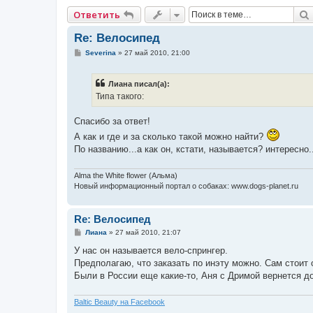
Ответить
Re: Велосипед
С
Severina
»
27 май 2010, 21:00
о
о
б
Лиана писал(а):
щ
е
Типа такого:
н
и
е
Спасибо за ответ!
А как и где и за сколько такой можно найти?
По названию...а как он, кстати, называется? интересно..
Alma the White flower (Альма)
Новый информационный портал о собаках: www.dogs-planet.ru
Re: Велосипед
С
Лиана
»
27 май 2010, 21:07
о
о
У нас он называется вело-спрингер.
б
Предполагаю, что заказать по инэту можно. Сам стоит 
щ
е
Были в России еще какие-то, Аня с Дримой вернется до
н
и
е
Baltic Beauty на Facebook