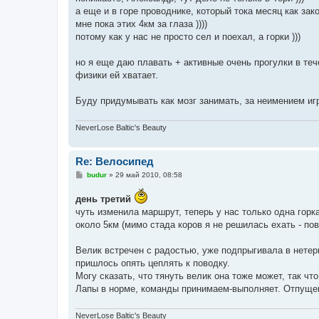
б
а еще и в горе проводнике, который тока месяц как зак
щ
е
мне пока этих 4км за глаза ))))
н
потому как у нас не просто сел и поехал, а горки )))
и
е
но я еще даю плавать + активные очень прогулки в теч
физики ей хватает.
Буду придумывать как мозг занимать, за неимением иг
NeverLose Baltic's Beauty
Re: Велосипед
С
budur
»
29 май 2010, 08:58
о
о
день третий
б
щ
чуть изменила маршрут, теперь у нас только одна горк
е
около 5км (мимо стада коров я не решилась ехать - по
н
и
е
Велик встречен с радостью, уже подпрыгивала в нетерпе
пришлось опять цеплять к поводку.
Могу сказать, что тянуть велик она тоже может, так чт
Лапы в норме, команды принимаем-выполняет. Отпущенн
NeverLose Baltic's Beauty