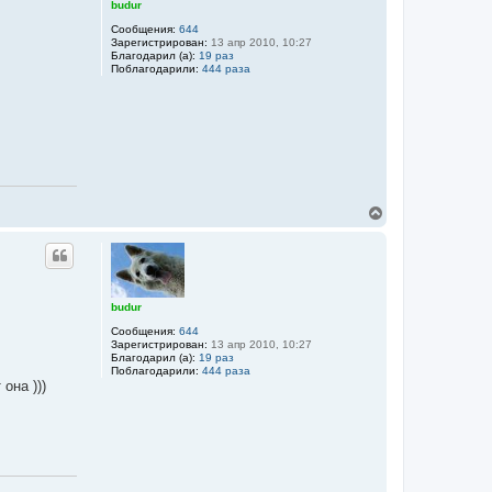
ь
budur
с
Сообщения:
644
я
Зарегистрирован:
13 апр 2010, 10:27
к
Благодарил (а):
19 раз
н
Поблагодарили:
444 раза
а
ч
а
л
у
В
е
р
н
у
т
ь
budur
с
Сообщения:
644
я
Зарегистрирован:
13 апр 2010, 10:27
к
Благодарил (а):
19 раз
н
Поблагодарили:
444 раза
а
она )))
ч
а
л
у