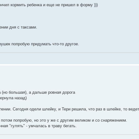
ончил кормить ребенка и еще не пришел в форму )))
ении дня с таксами.
рушек попробую придумать что-то другое.
а (но большая), а дальше ровная дорога
вернула назад)
нии. Сегодня одели шлейку, и Тери решила, что раз в шлейке, то ведет 
о потом попробую, но это у же с другим великом и со снаряжением.
ая "гулять" - умчалась в траву бегать.