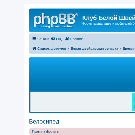
Клуб Белой Швей
Форум владельцев и любителей б
Ссылки
FAQ
Правила
Список форумов
Белая швейцарская овчарка
Дресси
Р
Е
К
Л
А
М
А
Велосипед
Правила форума