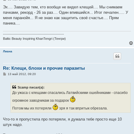
о
о
Эх.... Завидую тем, кто вообще не видел клещей.... Мы снимаем
б
пачками, рекорд - 26 за раз.... Один впившийся... Итог печален..... У
щ
е
меня паранойя... Я не знаю как защитить своё счастье.... Прям
н
паника....
и
е
---------------------------------------------------
Baltic Beauty Inspiring KhanTengri (Тенгри)
Лиана
Re: Клещи, блохи и прочие паразиты
С
13 май 2012, 09:20
о
о
б
Scamp писал(а):
щ
е
До ужаса с клещами спасались Латвийскими ошейниками - спасибо
н
и
огромное заводчикам за подарок
е
Потом мы их потеряли
зря я так впритык обрезала.
Что-то я пропустила про потеряли, я думала тебе просто еще 10
штук надо.