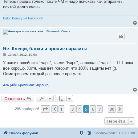
Теперь правда только после ЧМ и надо поискать как отправить,
почтой долго очень.
Baltic Beauty на Facebook
Виталий_Ольга
Re: Клещи, блохи и прочие паразиты
С
13 май 2012, 10:04
о
о
У наших ошейники "Барс", капли "Барс", аэрозоль "Барс"... ТТТ пока
б
все хорошо. Хотя, наш вет говорит, что 100% защиты нет (((.
щ
е
Осматриваем каждый раз после прогулок.
н
и
е
Аль (Айс Бриллиант Идальго)
Ответить
Страница
5
из
30
1
3
4
5
6
7
30
Пред.
След.
295 сообщений
…
…
Перейти
Список форумов
Часовой пояс:
UTC+03:00