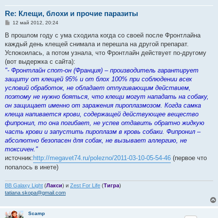
Re: Клещи, блохи и прочие паразиты
С
12 май 2012, 20:24
о
о
В прошлом году с ума сходила когда со своей после Фронтлайна
б
каждый день клещей снимала и перешла на другой препарат.
щ
е
Успокоилась, а потом узнала, что Фронтлайн действует по-другому
н
(вот выдержка с сайта):
и
е
"- Фронтлайн спот-он (Франция) – производитель гарантирует
защиту от клещей 95% и от блох 100% при соблюдении всех
условий обработок, не обладает отпугивающим действием,
поэтому не нужно бояться, что клещи могут нападать на собаку,
он защищает именно от заражения пироплазмозом. Когда самка
клеща напивается крови, содержащей действующее вещество
фипронил, то она погибает, не успев отдавить обратно жидкую
часть крови и запустить пироплазм в кровь собаки. Фипронил –
абсолютно безопасен для собак, не вызывает аллергию, не
токсичен."
источник:
http://megavet74.ru/polezno/2011-03-10-05-54-46
(первое что
попалось в инете)
BB Galaxy Light
(
Лакси
) и
Zest For Life
(
Тигра
)
tatiana.skopa@gmail.com
Scamp