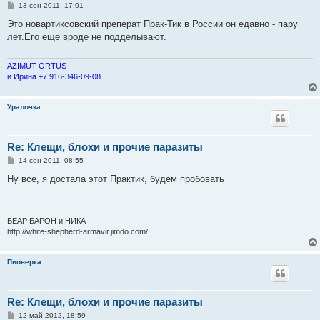
С
13 сен 2011, 17:01
о
о
Это новартиксовский преперат Прак-Тик в России он едавно - пару
б
лет.Его еще вроде не подделывают.
щ
е
н
и
AZIMUT ORTUS
е
и Ирина +7 916-346-09-08
Уралочка
Re: Клещи, блохи и прочие паразиты
С
14 сен 2011, 08:55
о
о
Ну все, я достала этот Практик, будем пробовать
б
щ
е
н
и
БЕАР БАРОН и НИКА
е
http://white-shepherd-armavir.jimdo.com/
Пионерка
Re: Клещи, блохи и прочие паразиты
С
12 май 2012, 18:59