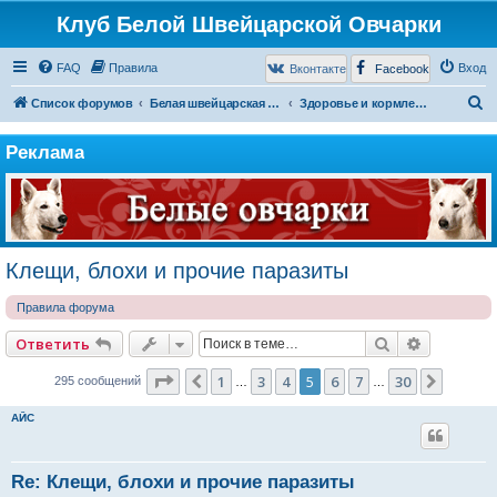
Клуб Белой Швейцарской Овчарки
FAQ
Правила
Вход
Вконтакте
Facebook
П
Список форумов
Белая швейцарская овчарка
Здоровье и кормление
о
Реклама
и
с
к
Клещи, блохи и прочие паразиты
Правила форума
Поиск
Расширен
Ответить
Страница
5
из
30
1
3
4
5
6
7
30
Пред.
След.
295 сообщений
…
…
АЙС
Re: Клещи, блохи и прочие паразиты