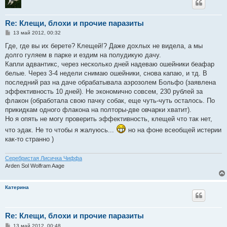
Re: Клещи, блохи и прочие паразиты
С
13 май 2012, 00:32
о
о
Где, где вы их берете? Клещей!? Даже дохлых не видела, а мы
б
долго гуляем в парке и ездим на полудикую дачу.
щ
е
Капли адвантикс, через несколько дней надеваю ошейники беафар
н
белые. Через 3-4 недели снимаю ошейники, снова капаю, и тд. В
и
е
последний раз на даче обрабатывала аэрозолем Больфо (заявлена
эффективность 10 дней). Не экономично совсем, 230 рублей за
флакон (обработала свою пачку собак, еще чуть-чуть осталось. По
прикидкам одного флакона на полторы-две овчарки хватит).
Но я опять не могу проверить эффективность, клещей что так нет,
что эдак. Не то чтобы я жалуюсь...
но на фоне всеобщей истерии
как-то странно )
Серебристая Лисичка Чиффа
Arden Sol Wolfram Aage
Катерина
Re: Клещи, блохи и прочие паразиты
С
13 май 2012, 00:48