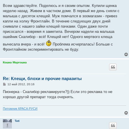
о
о
Всем здравствуйте. Поделюсь и я своим опытом. Купили щенка
б
неделю назад. Живем в частном доме. В первый же день сняли с
щ
е
малыша с десяток клещей. Муж помчался в зоомагазин - привез
н
капли на холку Фронтлайн. В течение следующих двух дней
и
е
снимали с нашего зайки клещей пачками. Один даже почти
присосался - вовремя я заметила. Вечером надели на малыша
ошейник Скалибор - всё! Клещей нет! Одного мертвого клеща
вычесала вчера - и всё!
Проблема исчерпалась! Больше с
Фронтлайном экспериментировать не буду.
Кошка Маргошка
Re: Клещи, блохи и прочие паразиты
С
12 май 2012, 20:16
о
о
Пионерка - Скалибор рекламируете?)) Если это реклама то не
б
хорошо другой препарат тогда очернять.
щ
е
н
и
Питомник КРАСА РУСИ
е
Tati