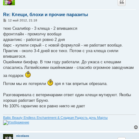
Re: Клещи, блохи и прочие паразиты
С
12 май 2012, 21:18
о
о
тюю Скалибор - 3 клеща - 2 впившихся
б
фронтлайн - промолчу вообще
щ
е
адвантикс - работал ровно 2 дня
н
барс - купили серый - с новой формулой - не работает вообще.
и
е
Практик - около 3-4 дней все тихо. Потом с уха клеща сняли
впившегося.
Ошейники биофар. В том году работали. До ужаса с клещами
спасались Латвийскими ошейниками - спасибо огромное заводчикам
за подарок
Потом мы их потеряли
зря я так впритык обрезала.
Разговаривала с ветеринарами ответ один клещи мутируют. Якобы
хорошо работает Бруно.
Но 100% гарантию все равно никто не дает
Baltic Beauty Endless Enchantment & Сладкая Радость дочь Марты
nicolaos