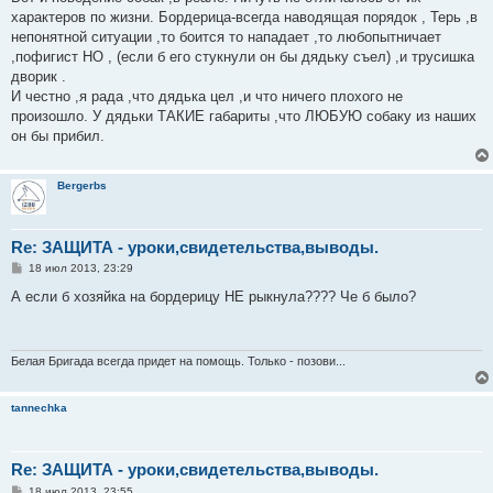
характеров по жизни. Бордерица-всегда наводящая порядок , Терь ,в
непонятной ситуации ,то боится то нападает ,то любопытничает
,пофигист НО , (если б его стукнули он бы дядьку съел) ,и трусишка
дворик .
И честно ,я рада ,что дядька цел ,и что ничего плохого не
произошло. У дядьки ТАКИЕ габариты ,что ЛЮБУЮ собаку из наших
он бы прибил.
Bergerbs
Re: ЗАЩИТА - уроки,свидетельства,выводы.
С
18 июл 2013, 23:29
о
о
А если б хозяйка на бордерицу НЕ рыкнула???? Че б было?
б
щ
е
н
и
Белая Бригада всегда придет на помощь. Только - позови...
е
tannechka
Re: ЗАЩИТА - уроки,свидетельства,выводы.
С
18 июл 2013, 23:55