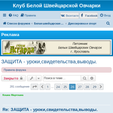
Клуб Белой Швейцарской Овчарки
FAQ
Правила
Вход
Вконтакте
Facebook
П
Список форумов
Белая швейцарская овчарка
Дрессировка и спорт
о
Реклама
и
с
к
ЗАЩИТА - уроки,свидетельства,выводы.
Правила форума
Поиск
Расширенн
Закрыто
Страница
26
из
29
1
24
25
26
27
28
29
Пред.
След
281 сообщение
…
Кошка Маргошка
Re: ЗАЩИТА - уроки,свидетельства,выводы.