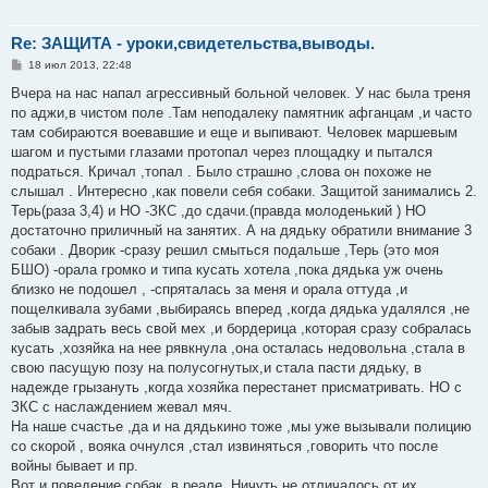
Re: ЗАЩИТА - уроки,свидетельства,выводы.
С
18 июл 2013, 22:48
о
о
Вчера на нас напал агрессивный больной человек. У нас была треня
б
по аджи,в чистом поле .Там неподалеку памятник афганцам ,и часто
щ
е
там собираются воевавшие и еще и выпивают. Человек маршевым
н
шагом и пустыми глазами протопал через площадку и пытался
и
е
подраться. Кричал ,топал . Было страшно ,слова он похоже не
слышал . Интересно ,как повели себя собаки. Защитой занимались 2.
Терь(раза 3,4) и НО -ЗКС ,до сдачи.(правда молоденький ) НО
достаточно приличный на занятих. А на дядьку обратили внимание 3
собаки . Дворик -сразу решил смыться подальше ,Терь (это моя
БШО) -орала громко и типа кусать хотела ,пока дядька уж очень
близко не подошел , -спряталась за меня и орала оттуда ,и
пощелкивала зубами ,выбираясь вперед ,когда дядька удалялся ,не
забыв задрать весь свой мех ,и бордерица ,которая сразу собралась
кусать ,хозяйка на нее рявкнула ,она осталась недовольна ,стала в
свою пасущую позу на полусогнутых,и стала пасти дядьку, в
надежде грызануть ,когда хозяйка перестанет присматривать. НО с
ЗКС с наслаждением жевал мяч.
На наше счастье ,да и на дядькино тоже ,мы уже вызывали полицию
со скорой , вояка очнулся ,стал извиняться ,говорить что после
войны бывает и пр.
Вот и поведение собак ,в реале. Ничуть не отличалось от их