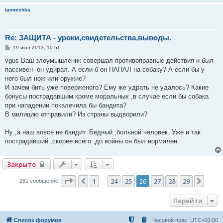
tannechka
Re: ЗАЩИТА - уроки,свидетельства,выводы.
С
19 июл 2013, 10:51
о
о
vgus Ваш злоумышленик совершал противоправные действия и был
б
пассивен -он удирал. А если б он НАПАЛ на собаку? А если бы у
щ
е
него был нож или оружие?
н
И зачем бить уже поверженого? Ему же удрать не удалось? Какие
и
е
бонусы пострадавшим кроме моральных ,в случае если бы собака
при нападении покалечила бы бандита?
В милицию отправили? Из страны выдворили?
Ну ,а наш вовсе не бандит. Бедный ,больной человек. Уже и так
пострадавший ,скорее всего ,до войны он был нормален.
Закрыто
Страница
26
из
29
1
24
25
26
27
28
29
Пред.
След
281 сообщение
…
Перейти
Список форумов
Часовой пояс:
UTC+03:00