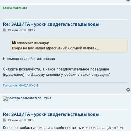
н
и
Кошка Маргошка
е
Re: ЗАЩИТА - уроки,свидетельства,выводы.
С
19 июл 2013, 10:17
о
о
б
tannechka писал(а):
щ
е
Вчера на нас напал агрессивный больной человек...
н
и
е
Большое спасибо, интересно.
Скажите пожалуйста, а какое предпочтительное поведение
(идеальное) по Вашему мнению у собаки в такой ситуации?
Питомник КРАСА РУСИ
vgus
Re: ЗАЩИТА - уроки,свидетельства,выводы.
С
19 июл 2013, 10:33
о
о
Конечно, собака должна и за себя постоять и хозяина защитить! Но
б