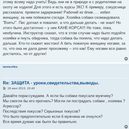
этому всему надо учить! Ведь они не в природе и с родителями на
щ
е
охоту не ходили! Для этого и есть курсы ЗКС! К примеру, сокурсница
н
рассказала: провели задержание! Рабочий из ближ….. избил
и
е
женщину, за ним побежали соседи. Хозяйка собаки скомандовала
”Взять!”. Пес догнал и повалил, а что дальше делать - не знал! Но
этого было достаточно – у нее КАНЕ-КОРСА!!! Но тоже, пока,
необучена. Инструктор сказал, что в этом случае надо было подойти
хозяйке и пнуть обидчика, тогда собака бы поняла, что надо делать
дальше. Кто-то скажет жестоко! А бить пожилую женщину ногами, за
то, что она не дала денег прохожему – это как! Ему ногами все равно
досталось, но от других!
tannechka
Re: ЗАЩИТА - уроки,свидетельства,выводы.
С
19 июл 2013, 10:40
о
о
Давайте порассуждаем. А если бы собаки покусали мужчину?
б
Мы смогли бы его прогнать? Могли ли пострадать собаки , хозяева ?
щ
е
Агрессор?
н
Последствия покусов? Серьезных покусов?
и
е
Что было предпочтительно если б мужчина не очнулся?
Все время думаю как было бы правильно.