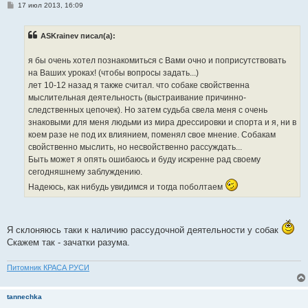
С
17 июл 2013, 16:09
о
о
б
ASKrainev писал(а):
щ
е
н
я бы очень хотел познакомиться с Вами очно и поприсутствовать
и
е
на Ваших уроках! (чтобы вопросы задать...)
лет 10-12 назад я также считал. что собаке свойственна
мыслительная деятельность (выстраивание причинно-
следственных цепочек). Но затем судьба свела меня с очень
знаковыми для меня людьми из мира дрессировки и спорта и я, ни в
коем разе не под их влиянием, поменял свое мнение. Собакам
свойственно мыслить, но несвойственно рассуждать...
Быть может я опять ошибаюсь и буду искренне рад своему
сегодняшнему заблуждению.
Надеюсь, как нибудь увидимся и тогда поболтаем
Я склоняюсь таки к наличию рассудочной деятельности у собак
Скажем так - зачатки разума.
Питомник КРАСА РУСИ
tannechka