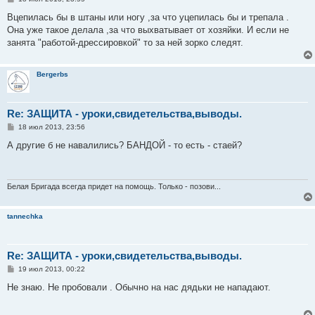
о
о
Вцепилась бы в штаны или ногу ,за что уцепилась бы и трепала .
б
Она уже такое делала ,за что выхватывает от хозяйки. И если не
щ
е
занята "работой-дрессировкой" то за ней зорко следят.
н
и
е
Bergerbs
Re: ЗАЩИТА - уроки,свидетельства,выводы.
С
18 июл 2013, 23:56
о
о
А другие б не навалились? БАНДОЙ - то есть - стаей?
б
щ
е
н
и
Белая Бригада всегда придет на помощь. Только - позови...
е
tannechka
Re: ЗАЩИТА - уроки,свидетельства,выводы.
С
19 июл 2013, 00:22
о
о
Не знаю. Не пробовали . Обычно на нас дядьки не нападают.
б
щ
е