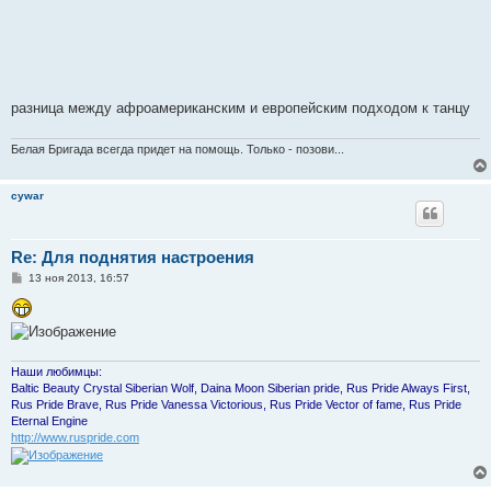
разница между афроамериканским и европейским подходом к танцу
Белая Бригада всегда придет на помощь. Только - позови...
cywar
Re: Для поднятия настроения
С
13 ноя 2013, 16:57
о
о
б
щ
е
н
и
Наши любимцы:
е
Baltic Beauty Crystal Siberian Wolf, Daina Moon Siberian pride, Rus Pride Always First,
Rus Pride Brave, Rus Pride Vanessa Victorious, Rus Pride Vector of fame, Rus Pride
Eternal Engine
http://www.ruspride.com