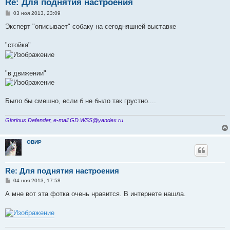
Re: Для поднятия настроения
С
03 ноя 2013, 23:09
о
о
Эксперт "описывает" собаку на сегодняшней выставке
б
щ
е
"стойка"
н
и
е
"в движении"
Было бы смешно, если б не было так грустно....
Glorious Defender, e-mail GD.WSS@yandex.ru
ОВИР
Re: Для поднятия настроения
С
04 ноя 2013, 17:58
о
о
А мне вот эта фотка очень нравится. В интернете нашла.
б
щ
е
н
и
е