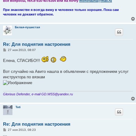
Все вопросы, тел.8-916-4078354 или на почту
monofauna@mail.ru
При знакомстве я всегда вижу в человеке только хорошее. Пока сам
человек не докажет обратное.
Белая-пушистая
Re: Для поднятия настроения
С
27 ноя 2013, 08:07
о
о
Елена, СПАСИБО!!!
б
щ
е
Вот случайно на Авито нашла в объявлении с предложением услуг
н
и
инструктора по вязкам
е
Glorious Defender, e-mail GD.WSS@yandex.ru
Tati
Re: Для поднятия настроения
С
27 ноя 2013, 08:23
о