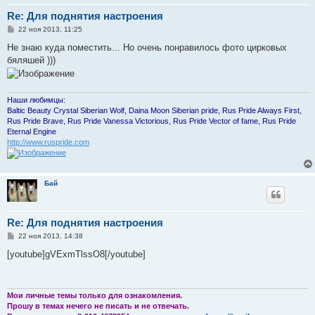
Re: Для поднятия настроения
С
22 ноя 2013, 11:25
о
о
Не знаю куда поместить... Но очень понравилось фото цирковых
б
бяляшей )))
щ
е
н
и
е
Наши любимцы:
Baltic Beauty Crystal Siberian Wolf, Daina Moon Siberian pride, Rus Pride Always First,
Rus Pride Brave, Rus Pride Vanessa Victorious, Rus Pride Vector of fame, Rus Pride
Eternal Engine
http://www.ruspride.com
Бай
Re: Для поднятия настроения
С
22 ноя 2013, 14:38
о
о
[youtube]gVExmTlssO8[/youtube]
б
щ
е
н
и
Мои личные темы только для ознакомления.
е
Прошу в темах нечего не писать и не отвечать.