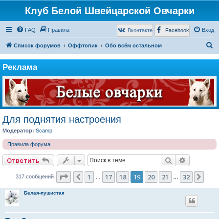
Клуб Белой Швейцарской Овчарки
FAQ
Правила
Вход
Вконтакте
Facebook
П
Список форумов
Оффтопик
Обо всём остальном
о
Реклама
и
с
к
Для поднятия настроения
Модератор:
Scamp
Правила форума
Поиск
Расширен
Ответить
Страница
19
из
32
1
17
18
19
20
21
32
Пред.
Сле
317 сообщений
…
…
Белая-пушистая