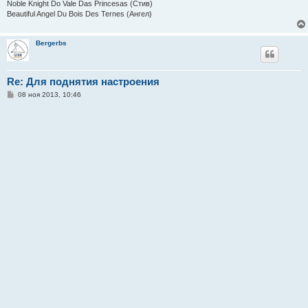
Noble Knight Do Vale Das Princesas (Стив)
Beautiful Angel Du Bois Des Ternes (Ангел)
Bergerbs
Re: Для поднятия настроения
С
08 ноя 2013, 10:46
о
о
б
щ
е
н
и
е