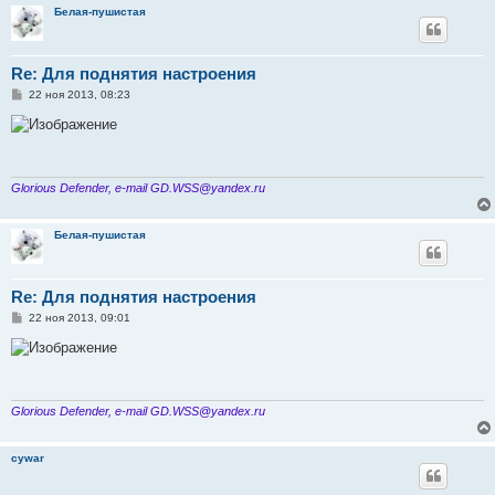
Белая-пушистая
Re: Для поднятия настроения
С
22 ноя 2013, 08:23
о
о
б
щ
е
н
и
Glorious Defender, e-mail GD.WSS@yandex.ru
е
Белая-пушистая
Re: Для поднятия настроения
С
22 ноя 2013, 09:01
о
о
б
щ
е
н
и
Glorious Defender, e-mail GD.WSS@yandex.ru
е
cywar