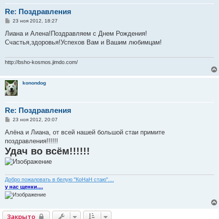
Re: Поздравления
С
23 ноя 2012, 18:27
о
о
Лиана и Алена!Поздравляем с Днем Рождения!
б
Счастья,здоровья!Успехов Вам и Вашим любимцам!
щ
е
н
и
http://bsho-kosmos.jimdo.com/
е
konondog
Re: Поздравления
С
23 ноя 2012, 20:07
о
о
Алёна и Лиана, от всей нашей большой стаи примите
б
поздравления!!!!!!
щ
Удач во всём!!!!!!
е
н
и
е
Добро пожаловать в белую "КоНаН стаю"....
у нас щенки....
Закрыто