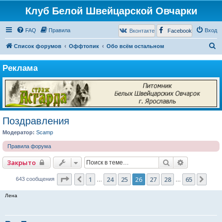
Клуб Белой Швейцарской Овчарки
FAQ
Правила
Вход
Вконтакте
Facebook
П
Список форумов
Оффтопик
Обо всём остальном
о
Реклама
и
с
к
Поздравления
Модератор:
Scamp
Правила форума
Поиск
Расширенн
Закрыто
Страница
26
из
65
1
24
25
26
27
28
65
Пред.
Сле
643 сообщения
…
…
Лена