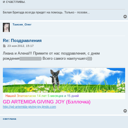
е
и счастливы.
н
и
е
Белая Бригада всегда придет на помощь. Только - позови...
Таисия_Олег
Re: Поздравления
С
23 ноя 2012, 15:17
о
о
Лиана и Алена!!! Примите от нас поздравления, с днем
б
рождения))))))))))))))))))) Всего самого наилучшего))))
щ
е
н
и
е
GD ARTEMIDA GIVING JOY (Бэллочка)
http://gd-artemida-giving-joy.jimdo.com
светлана