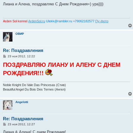
о
Лиана и Алена, поздравляю С Днем Рождения=) ура))))
б
щ
е
н
и
Arden Sol kennel
ArdenSol.ru
Ulekk@rambler.ru +79062182577
Пу-фото
е
ОВИР
Re: Поздравления
С
23 ноя 2012, 12:22
о
ПОЗДРАВЛЯЮ ЛИАНУ И АЛЕНУ С ДНЕМ
о
б
щ
РОЖДЕНИЯ!!!
е
н
и
е
Noble Knight Do Vale Das Princesas (Стив)
Beautiful Angel Du Bois Des Ternes (Ангел)
Angelotti
Re: Поздравления
С
23 ноя 2012, 12:27
о
о
Лиана & Алена! С днем Рождения!