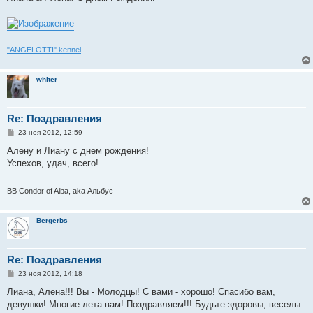
б
щ
е
н
и
е
"ANGELOTTI" kennel
whiter
Re: Поздравления
С
23 ноя 2012, 12:59
о
о
Алену и Лиану с днем рождения!
б
Успехов, удач, всего!
щ
е
н
и
BB Condor of Alba, aka Альбус
е
Bergerbs
Re: Поздравления
С
23 ноя 2012, 14:18
о
о
Лиана, Алена!!! Вы - Молодцы! С вами - хорошо! Спасибо вам,
б
девушки! Многие лета вам! Поздравляем!!! Будьте здоровы, веселы
щ