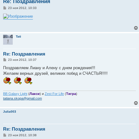
Re: Поздравления
С
23 ноя 2012, 10:33
о
о
б
щ
е
н
и
Tati
е
Re: Поздравления
С
23 ноя 2012, 10:37
о
о
Поздравляем Лиану и Алену с днем рождения!!!
б
Желаем верных друзей, великих побед и СЧАСТЬЯ!!!!!
щ
е
н
и
е
BB Galaxy Light
(
Лакси
) и
Zest For Life
(
Тигра
)
tatiana.skopa@gmail.com
Julia003
Re: Поздравления
С
23 ноя 2012, 10:38
о