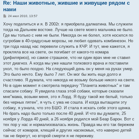
Re: Наши животные, жившие и живущие рядом с
нами
С
24 июл 2010, 13:57
о
о
Хочу поделиться и я. В 2002г. я приобрела далматина. Мы служили
б
тогда на Дальнем востоке. Лучше на свете моего мальчика не было.
щ
е
Где мы только с ним не были. Никогда он не болел, хотя носился по
н
сугробам в 40-градусные морозы, не любил одевать комбинезон. Но
и
е
три года назад нас перевели служить в КЧР. И тут, мне кажется, я
прокляла все на свете, он погибает от какого-то комара
(дифиляриоз), но самое страшное, что ни один врач мне не ставил
этот диагноз. А когда мы уже нашли толкового врача и поставили
укол, то было поздно. На следующий день он у меня на руках умер.
Это было нечто. Ему было 7 лет. Он мог бы жить еще долго и
счастливо. Я думала, что никогда не возьму больше никого на свете.
Но в один момент я смотрела передачу "Планета животных" и там
спасали собаку. Я увидела глаза этой собаки, которые сказали
мне"мама, возьми меня, это я Лорд. Я буду такой же белый, только
без черных пятен", я чуть с ума не сошла. И когда вытащили эту
собаку, я узнала, что это БШО. И стала я искать себе этого щенка.
Но брать надо было только после 40 дней. И что вы думаете, 25
ноября у Лорда 40 дней, а 26 ноября родился мой Беар Барон. Вот с
тех пор у нас и нормализовалась жизнь. Правда мы его так бережем
сейчас от комаров, клещей и других насекомых, что наверно детей
так не берегут, но второй смерти я не переживу.