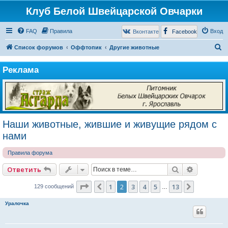
Клуб Белой Швейцарской Овчарки
FAQ
Правила
Вход
Вконтакте
Facebook
П
Список форумов
Оффтопик
Другие животные
о
Реклама
и
с
к
Наши животные, жившие и живущие рядом с
нами
Правила форума
Поиск
Расширен
Ответить
Страница
2
из
13
1
2
3
4
5
13
Пред.
След.
129 сообщений
…
Уралочка