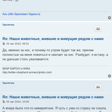
б
щ
е
н
и
Аль (Айс Бриллиант Идальго)
е
Уралочка
Re: Наши животные, жившие и живущие рядом с нами
С
02 авг 2010, 09:51
о
о
Да, именно за нос, и почему-то утром будит так же, причем
б
полностью на меня ложиться и хватает за нос. Разбудит, я встану, а
щ
е
он дальше стать уваливается.
н
и
е
БЕАР БАРОН и НИКА
http://white-shepherd-armavir.jimdo.com/
Уралочка
Re: Наши животные, жившие и живущие рядом с нами
С
02 авг 2010, 10:00
о
о
А вчера было что-то невероятное. Я чуть с ума со страху не сошла.
б