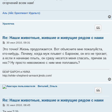
б
огорчений всем нам!
щ
е
н
и
Аль (Айс Бриллиант Идальго)
е
Уралочка
Re: Наши животные, жившие и живущие рядом с нами
С
30 июл 2010, 09:31
о
о
Это точно! Жизнь продолжается. Вот объясните мне пожалуйста,
б
кто-нибудь. Почему, когда муж плывет с Бароном, он его не трогает,
щ
е
а если я начинаю плыть, он сразу несется меня спасать, причем за
н
нос? Ну просто невозможно с ним мне поплавать?
и
е
БЕАР БАРОН и НИКА
http://white-shepherd-armavir.jimdo.com/
Виталий_Ольга
Re: Наши животные, жившие и живущие рядом с нами
С
31 июл 2010, 08:45
о
о
За нос? )))