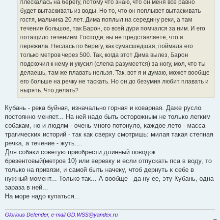
плескалась на берегу, потому что знаю, что он меня все равно
будет вытаскивать из воды. Но то, что он поплывет вытаскивать
гостя, мальчика 20 лет. Дима поплыл на середину реки, а там
течение большое, так Барон, со всей дури помчался за ним. И его
потащило течением. Господи, вы не представляете, что я
пережила. Неслась по берегу, как сумасшедшая, поймала его
только метров через 500. Так, когда этот Дима вылез, Барон
подскочил к нему и укусил (слегка разумеется) за ногу, мол, что ты
делаешь, там же плавать нельзя. Так, вот я и думаю, может вообще
его больше на речку не таскать. Но он до безумия любит плавать и
нырять. Что делать?
Кубань - река буйная, изначально горная и коварная. Даже русло
постоянно меняет... На ней надо быть осторожным не только легким
собакам, но и людям - очень много потонуло, каждое лето - масса
трагических историй - так как сверху смотришь: милая такая степная
речка, а течение - жуть....
Для собаки советую приобрести длинный поводок
брезентовый(метров 10) или веревку и если отпускать пса в воду, то
только на привязи, и самой быть начеку, чтоб дернуть к себе в
нужный момент... Только так... А вообще - да ну ее, эту Кубань, одна
зараза в ней...
На море надо купаться...
Glorious Defender, e-mail GD.WSS@yandex.ru