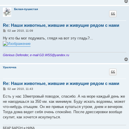
Белая-пушистая
Re: Наши животные, жившие и живущие рядом с нами
С
02 авг 2010, 11:09
о
о
Ну кто бы мог подумать, глядя на вот эту гладь?...
б
щ
е
н
и
Glorious Defender, e-mail GD.WSS@yandex.ru
е
Уралочка
Re: Наши животные, жившие и живущие рядом с нами
С
02 авг 2010, 11:43
о
о
Есть у нас 10метровый поводок, спасибо. А на море каждый день же
б
не наездишься за 350 км. как минимум. Буду искать водоемы, может
щ
е
что-нибудь отыщем. Он же привык купаться утром, днем и вечером.
н
Тогда дома ведет себя очень спокойно. После дрессировки вообще
и
е
скулит, как хочется искупнуться.
БЕАР БАРОН и НИКА