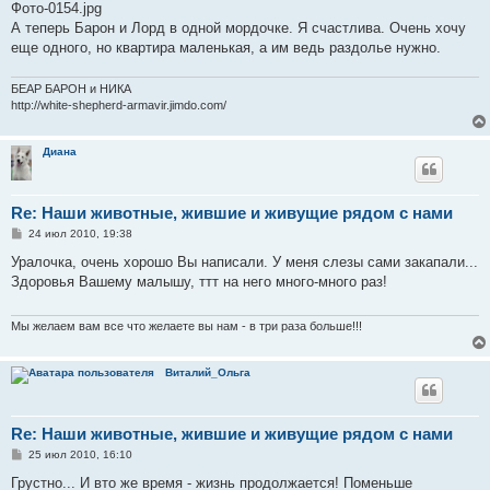
Фото-0154.jpg
А теперь Барон и Лорд в одной мордочке. Я счастлива. Очень хочу
еще одного, но квартира маленькая, а им ведь раздолье нужно.
БЕАР БАРОН и НИКА
http://white-shepherd-armavir.jimdo.com/
Диана
Re: Наши животные, жившие и живущие рядом с нами
С
24 июл 2010, 19:38
о
о
Уралочка, очень хорошо Вы написали. У меня слезы сами закапали...
б
Здоровья Вашему малышу, ттт на него много-много раз!
щ
е
н
и
Мы желаем вам все что желаете вы нам - в три раза больше!!!
е
Виталий_Ольга
Re: Наши животные, жившие и живущие рядом с нами
С
25 июл 2010, 16:10
о
о
Грустно... И вто же время - жизнь продолжается! Поменьше