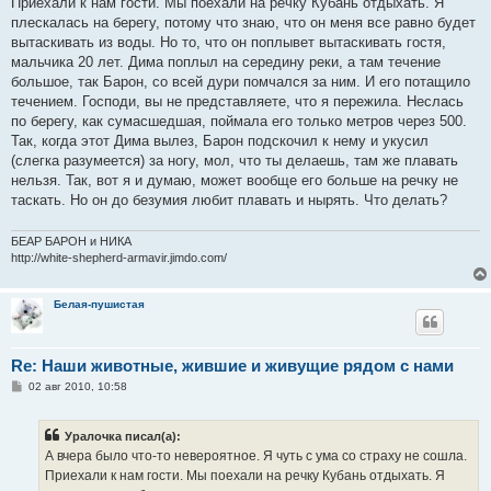
Приехали к нам гости. Мы поехали на речку Кубань отдыхать. Я
щ
е
плескалась на берегу, потому что знаю, что он меня все равно будет
н
вытаскивать из воды. Но то, что он поплывет вытаскивать гостя,
и
е
мальчика 20 лет. Дима поплыл на середину реки, а там течение
большое, так Барон, со всей дури помчался за ним. И его потащило
течением. Господи, вы не представляете, что я пережила. Неслась
по берегу, как сумасшедшая, поймала его только метров через 500.
Так, когда этот Дима вылез, Барон подскочил к нему и укусил
(слегка разумеется) за ногу, мол, что ты делаешь, там же плавать
нельзя. Так, вот я и думаю, может вообще его больше на речку не
таскать. Но он до безумия любит плавать и нырять. Что делать?
БЕАР БАРОН и НИКА
http://white-shepherd-armavir.jimdo.com/
Белая-пушистая
Re: Наши животные, жившие и живущие рядом с нами
С
02 авг 2010, 10:58
о
о
б
Уралочка писал(а):
щ
е
А вчера было что-то невероятное. Я чуть с ума со страху не сошла.
н
Приехали к нам гости. Мы поехали на речку Кубань отдыхать. Я
и
е